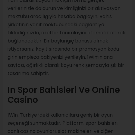
Tam olarak kaydolmak için formu gerçek
verilerinizle doldurun ve kimliğinizi bir aktivasyon
mektubu aracılığıyla hesaba bağlayın. Bahis
şirketinin yanıt mektubundaki bağlantıya
tıkladığınızda, özel bir tanımlayıcı otomatik olarak
bağlanacaktır. Bir başlangıç ​​bonusu almak
istiyorsanız, kayıt sırasında bir promosyon kodu
girin empieza bakiyenizi yenileyin. 1Win’in ana
sayfası, ağırlıklı olarak koyu renk şemasıyla şık bir
tasarıma sahiptir.
In Spor Bahisleri Ve Online
Casino
1Win, Türkiye ‘deki kullanıcılara geniş bir oyun
seçeneği sunmaktadır. Platform, spor bahisleri,
canlı casino oyunları, slot makineleri ve diğer