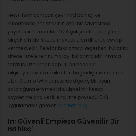
Hepsi 1Win contact, çevrimiçi bahisçi ve
kumarhane net sitesinin özel bir sayfasında
yayınlanır. Uzmanlar 7/24 çalışmakta, dünyanın
birçok dilinde, sitede mevcut olan dillerde cevap
vermektedir. Telefonla aramayı seçerken, kullanıcı
sitede listelenen numarayı kullanmalıdır. Arama
tarayıcı üzerinden yapılır, bu nedenle
bilgisayarınıza bir mikrofon bağladığınızdan emin
olun. Casino 1Win adresindeki geniş bir oyun
kataloğuna erişmek için, kişisel bir hesap
kaydetme and yetkilendirme prosedürünü
uygulamanız gerekir
1win bet giriş
.
In: Güvenli Empieza Güvenilir Bir
Bahisçi