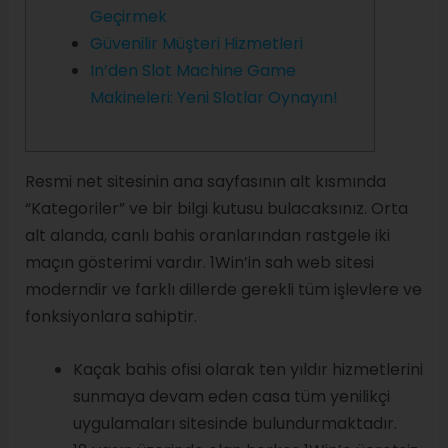
Geçirmek
Güvenilir Müşteri Hizmetleri
In’den Slot Machine Game
Makineleri: Yeni Slotlar Oynayın!
Resmi net sitesinin ana sayfasının alt kısmında
“Kategoriler” ve bir bilgi kutusu bulacaksınız. Orta
alt alanda, canlı bahis oranlarından rastgele iki
maçın gösterimi vardır. 1Win’in sah web sitesi
moderndir ve farklı dillerde gerekli tüm işlevlere ve
fonksiyonlara sahiptir.
Kaçak bahis ofisi olarak ten yıldır hizmetlerini
sunmaya devam eden casa tüm yenilikçi
uygulamaları sitesinde bulundurmaktadır.