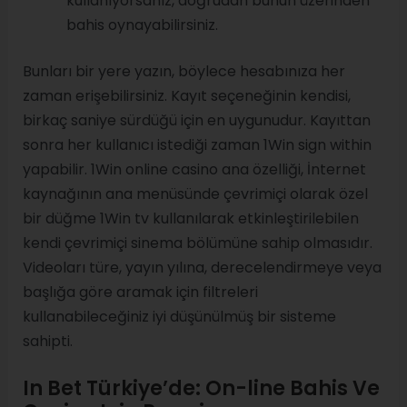
kullanıyorsanız, doğrudan bunun üzerinden
bahis oynayabilirsiniz.
Bunları bir yere yazın, böylece hesabınıza her
zaman erişebilirsiniz. Kayıt seçeneğinin kendisi,
birkaç saniye sürdüğü için en uygunudur. Kayıttan
sonra her kullanıcı istediği zaman 1Win sign within
yapabilir. 1Win online casino ana özelliği, İnternet
kaynağının ana menüsünde çevrimiçi olarak özel
bir düğme 1Win tv kullanılarak etkinleştirilebilen
kendi çevrimiçi sinema bölümüne sahip olmasıdır.
Videoları türe, yayın yılına, derecelendirmeye veya
başlığa göre aramak için filtreleri
kullanabileceğiniz iyi düşünülmüş bir sisteme
sahipti.
In Bet Türkiye’de: On-line Bahis Ve