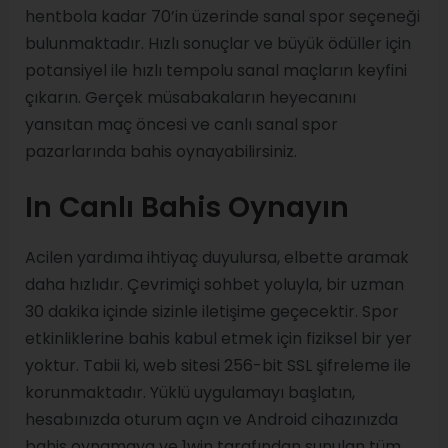
hentbola kadar 70’in üzerinde sanal spor seçeneği
bulunmaktadır. Hızlı sonuçlar ve büyük ödüller için
potansiyel ile hızlı tempolu sanal maçların keyfini
çıkarın. Gerçek müsabakaların heyecanını
yansıtan maç öncesi ve canlı sanal spor
pazarlarında bahis oynayabilirsiniz.
In Canlı Bahis Oynayın
Acilen yardıma ihtiyaç duyulursa, elbette aramak
daha hızlıdır. Çevrimiçi sohbet yoluyla, bir uzman
30 dakika içinde sizinle iletişime geçecektir. Spor
etkinliklerine bahis kabul etmek için fiziksel bir yer
yoktur. Tabii ki, web sitesi 256-bit SSL şifreleme ile
korunmaktadır. Yüklü uygulamayı başlatın,
hesabınızda oturum açın ve Android cihazınızda
bahis oynamaya ve 1win tarafından sunulan tüm