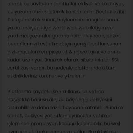
olarak bu sayfadan tanıtımlar ekliyor ve kaldırıyor,
bu yüzden düzenli olarak kontrol edin. Destek ekibi
Türkçe destek sunar, böylece herhangi bir sorun
ya da endişeniz için world wide web iletişim ve
yardımcı çözümler garanti edilir. Heyecan, poker
becerilerinizi test etmek için geniş fırsatlar sunan
hızlı masalara empieza sit & move turnuvalarına
kadar uzanıyor. Buna ek olarak, sitelerinin bir SSL
sertifikası vardır, bu nedenle platformdaki tüm
etkinlikleriniz korunur ve şifrelenir.
Platforma kaydolurken kullanıcılar sıklıkla
hoşgeldin bonusu alır, bu başlangıç bakiyesini
artırabilir ve daha fazla heyecan katabilir. Buna ek
olarak, bakiyeyi yatırırken oyuncular yatırma
işleminde promosyon kodunu kullanabilir, bu weil
oyun için ek fonlar almanızı sağlar. Bu aktiviteler,