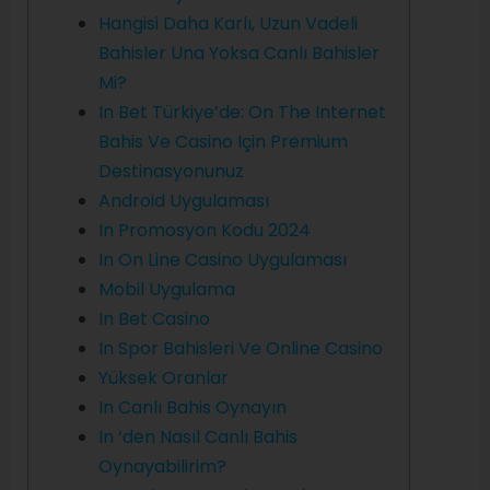
Hangisi Daha Karlı, Uzun Vadeli
Bahisler Una Yoksa Canlı Bahisler
Mi?
In Bet Türkiye’de: On The Internet
Bahis Ve Casino Için Premium
Destinasyonunuz
Android Uygulaması
In Promosyon Kodu 2024
In On Line Casino Uygulaması
Mobil Uygulama
In Bet Casino
In Spor Bahisleri Ve Online Casino
Yüksek Oranlar
In Canlı Bahis Oynayın
In ‘den Nasıl Canlı Bahis
Oynayabilirim?