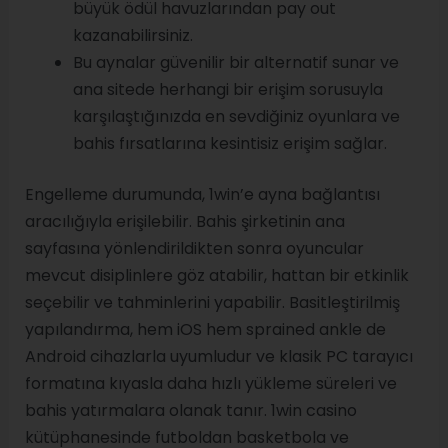
büyük ödül havuzlarından pay out
kazanabilirsiniz.
Bu aynalar güvenilir bir alternatif sunar ve
ana sitede herhangi bir erişim sorusuyla
karşılaştığınızda en sevdiğiniz oyunlara ve
bahis fırsatlarına kesintisiz erişim sağlar.
Engelleme durumunda, 1win’e ayna bağlantısı
aracılığıyla erişilebilir. Bahis şirketinin ana
sayfasına yönlendirildikten sonra oyuncular
mevcut disiplinlere göz atabilir, hattan bir etkinlik
seçebilir ve tahminlerini yapabilir. Basitleştirilmiş
yapılandırma, hem iOS hem sprained ankle de
Android cihazlarla uyumludur ve klasik PC tarayıcı
formatına kıyasla daha hızlı yükleme süreleri ve
bahis yatırmalara olanak tanır. 1win casino
kütüphanesinde futboldan basketbola ve