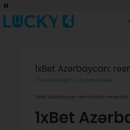
1xBet Azərbaycan: rəs
/
1win Azerbajany
/ By
adminraees
1xBet Azərbaycan: rəsmi saytın nəzərdən k
1xBet Azərb