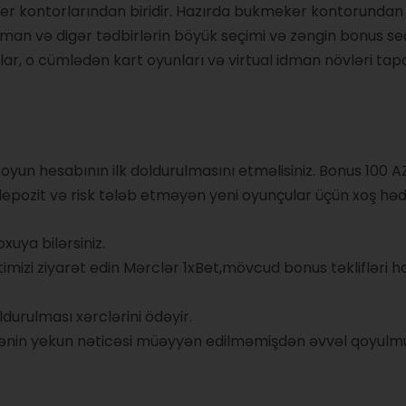
r kontorlarından biridir. Hazırda bukmeker kontorundan 4
idman və digər tədbirlərin böyük seçimi və zəngin bonus se
lar, o cümlədən kart oyunları və virtual idman növləri tapa 
n hesabının ilk doldurulmasını etməlisiniz. Bonus 100 AZN n
depozit və risk tələb etməyən yeni oyunçular üçün xoş hədi
uya bilərsiniz.
mizi ziyarət edin Mərclər 1xBet,mövcud bonus təklifləri 
durulması xərclərini ödəyir.
sənin yekun nəticəsi müəyyən edilməmişdən əvvəl qoyulm