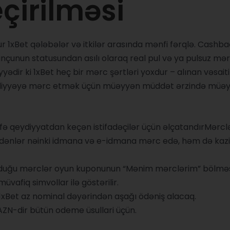
çirilməsi
1xBet qələbələr və itkilər arasında mənfi fərqlə. Cashbac
çunun statusundan asılı olaraq real pul və ya pulsuz mərcl
yədir ki 1xBet heç bir mərc şərtləri yoxdur – alınan vəsait
. Hədiyyəyə mərc etmək üçün müəyyən müddət ərzində m
əfə qeydiyyatdan keçən istifadəçilər üçün əlçatandırMərclə
dənlər nəinki idmana və e-idmana mərc edə, həm də kazino
lduğu mərclər oyun kuponunun “Mənim mərclərim” bölməs
afiq simvollar ilə göstərilir.
1xBet az nominal dəyərindən aşağı ödəniş alacaq.
ZN-dir bütün odeme üsullari üçün.