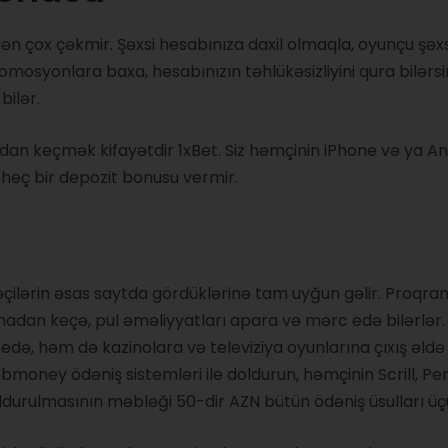
dən çox çəkmir. Şəxsi hesabınıza daxil olmaqla, oyunçu şəx
romosyonlara baxa, hesabınızın təhlükəsizliyini qura bilərsi
bilər.
an keçmək kifayətdir 1xBet. Siz həmçinin iPhone və ya A
ə heç bir depozit bonusu vermir.
dəçilərin əsas saytda gördüklərinə tam uyğun gəlir. Proqra
adan keçə, pul əməliyyatları apara və mərc edə bilərlər.
, həm də kazinolara və televiziya oyunlarına çıxış əldə e
money ödəniş sistemləri ile doldurun, həmçinin Scrill, Per
urulmasının məbləği 50-dir AZN bütün ödəniş üsulları üç