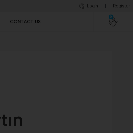
Login
Register
0
CONTACT US
tın