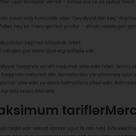
zitlər üçün bonuslar vermir – bonus pul və ya pulsuz mər
ənin yuxarı sağ küncündə yaşıl “Qeydiyyatdan keç” düyməsi
i 1xBet heç bir mərc şərtləri yoxdur – alınan vəsaiti geri g
iyyatdan keçmək kifayətdir 1xBet.
indən çox daimi ziyarətçi istifadə edir.
eydiyyat haqqında ətraflı məlumat əldə edin 1xBet. Sonra,
ı haqqında melumat alin. Bonuslardan yararlanmaq üçün sa
əlumat əldə edin və əlavə təlimatlara əməl edin. Bukmek
burada oxuya bilərsiniz.
simum tariflərMərcl
 təşkil edir. Manat kartlar üçün 15 min rubl, AZN elektron