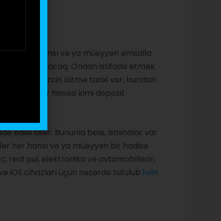
uz mərc hər hansı və ya müəyyən əmsalla
şağı ödəniş alacaq. Ondan istifadə etmək
q, pulsuz mərcin bitmə tarixi var, bundan
onların bir hissəsi kimi depozit
 edilə bilər. Bununla belə, istisnalar var
ər hər hansı və ya müəyyən bir hadisə
c, real pul, elektronika və avtomobillərin
və iOS cihazları üçün nəzərdə tutulub
1win