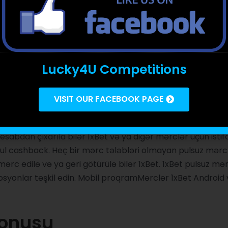
 az
z mərcin nominal dəyəri çıxılmaqla uduşları alacaq. Puls
Lucky4U Competitions
mərcini qazandıqda, müştəri 1xBet az nominal dəyərindən a
r, burada pulsuz mərc seçimini seçirsiniz. Bir qayda olara
z müntəzəm oyunçuları fərdi olaraq və ya müntəzəm promosy
VISIT OUR FACEBOOK PAGE
n, həftə sonları hesabın 50% doldurulması.
bdan çıxarıla bilər 1xBet və ya digər mərclər üçün istifadə
l cashback. Heç bir mərc tələbləri olmayan pulsuz mərcl
ərc edilə və ya geri götürülə bilər 1xBet. 1xBet pulsuz mər
syonlar təşkil edin. Mobil proqramMərclər 1xBet Android 
Bonusu