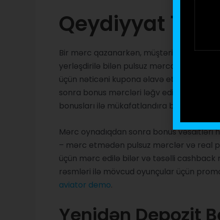
Qeydiyyat 1xBet
Bir mərc qazanarkən, müştəri 1xBet pulsu
yerləşdirilə bilən pulsuz mərcdir. Bonus 
üçün nəticəni kupona əlavə etmək kifayətdi
sonra bonus mərcləri ləğv edilir. 1xBet a
bonusları ilə mükafatlandıra bilər, məsələ
Mərc oynadıqdan sonra bonus vəsaitləri hesa
– mərc etmədən pulsuz mərclər və real pu
üçün mərc edilə bilər və təsəlli cashback m
rəsmləri ilə mövcud oyunçular üçün promo
aviator demo
.
Yenidən Depozit 