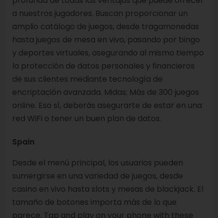
profunda de todas las ventajas que puede ofrecer
a nuestros jugadores. Buscan proporcionar un
amplio catálogo de juegos, desde tragamonedas
hasta juegos de mesa en vivo, pasando por bingo
y deportes virtuales, asegurando al mismo tiempo
la protección de datos personales y financieros
de sus clientes mediante tecnología de
encriptación avanzada. Midas: Más de 300 juegos
online. Eso sí, deberás asegurarte de estar en una
red WiFi o tener un buen plan de datos.
Spain
Desde el menú principal, los usuarios pueden
sumergirse en una variedad de juegos, desde
casino en vivo hasta slots y mesas de blackjack. El
tamaño de botones importa más de lo que
parece. Tap and play on your phone with these