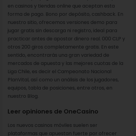
en casinos y tiendas online que aceptan esta
forma de pago. Bono por depósito, cashback. En
nuestro sitio, ofrecemos versiones demo para
jugar gratis sin descarga ni registro, ideal para
practicar antes de apostar dinero real. 000 CLP y
otros 200 giros completamente gratis. En este
sentido, encontrarás una gran variedad de
mercados de apuesta y las mejores cuotas de la
Liga Chile, es decir el Campeonato Nacional
PlanVital, así como un análisis de los jugadores,
equipos, tabla de posiciones, entre otros, en
nuestro Blog.
Leer opiniones de OneCasino
Los nuevos casinos móviles suelen ser
plataformas que apuestan fuerte por ofrecer