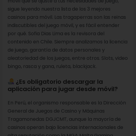
movil que se ajuste a tus necesidades de juego,
sigue leyendo nuestra lista de los 3 mejores
casinos para móvil. Las tragaperras son las reinas
indiscutibles del juego móvil, y es fácil entender
por qué. Sofia Dias Lima es la revisora del
contenido en Chile. Siempre analizamos la licencia
de juego, garantía de datos personales y
aleatoriedad de los juegos, entre otros. Slots, video
bingo, rasca y gana, ruleta, blackjack.
¿Es obligatorio descargar la
aplicación para jugar desde móvil?
En Perú, el organismo responsable es la Dirección
General de Juegos de Casino y Máquinas
Tragamonedas DGJCMT, aunque la mayoría de
casinos operan bajo licencias internacionales de
alta reputación como la MGA Malta Gaming