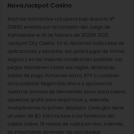
NovaJackpot Casino
Baytree Interactive Ltd opera bajo licencia N°
00892, emitida por la Comisión del Juego de
Kahnawake el 16 de febrero de 2022© 2025
Jackpot City Casino. En él, llevamos toda clase de
aplicaciones y servicios. Así, podrá jugar de forma
segura y en las mejores condiciones posibles. Los
juegos mantienen todas sus reglas, dinámicas,
tablas de pago, funciones extra, RTP o cualquier
otra cualidad. Registrate ahora y aprovechá
nuestras promos de bienvenida: bono para casino,
apuestas gratis para deportivas y, además,
multiplicamos tu primer depósito. Cada giro tiene
un valor de $0. Esto incluye a los fanáticos del
casino online. 15 mesas de ruleta en vivo. Además,
es importante aprender las estrategias