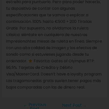
estrella para puntuarlo. Pero para poder hacerlo,
tu dispositivo de contar con algunas
especificaciones que te vamos a explicar a
continuación. 100% hasta €500 + 200 Tiradas
Gratis. Por supuesto, no olvidamos la ruleta
clásica: siéntate en cualquiera de nuestras
impresionantes mesas de ruleta en línea. Siempre
con una alta calidad de imagen y los efectos de
sonido como si estuvieses jugando desde tu
ordenador.
Favorita: Gates of Olympus RTP:
96,5%. Tarjetas de Crédito y Débito
Visa/MasterCard. Doesn’t have a loyalty program.
Las tragamonedas gratis suelen tener pagos más
bajos comparadas con las de dinero real.
←
Previous
Next Post
→
Post