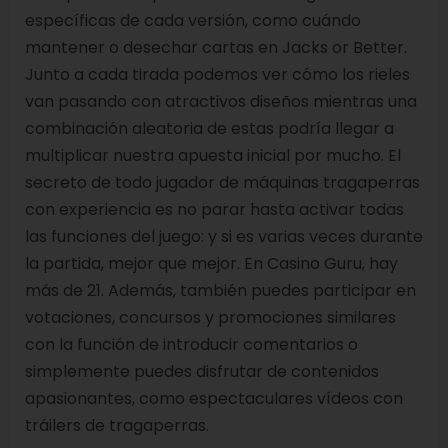
específicas de cada versión, como cuándo
mantener o desechar cartas en Jacks or Better.
Junto a cada tirada podemos ver cómo los rieles
van pasando con atractivos diseños mientras una
combinación aleatoria de estas podría llegar a
multiplicar nuestra apuesta inicial por mucho. El
secreto de todo jugador de máquinas tragaperras
con experiencia es no parar hasta activar todas
las funciones del juego: y si es varias veces durante
la partida, mejor que mejor. En Casino Guru, hay
más de 21. Además, también puedes participar en
votaciones, concursos y promociones similares
con la función de introducir comentarios o
simplemente puedes disfrutar de contenidos
apasionantes, como espectaculares vídeos con
tráilers de tragaperras.