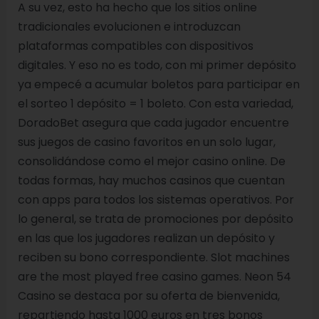
A su vez, esto ha hecho que los sitios online
tradicionales evolucionen e introduzcan
plataformas compatibles con dispositivos
digitales. Y eso no es todo, con mi primer depósito
ya empecé a acumular boletos para participar en
el sorteo 1 depósito = 1 boleto. Con esta variedad,
DoradoBet asegura que cada jugador encuentre
sus juegos de casino favoritos en un solo lugar,
consolidándose como el mejor casino online. De
todas formas, hay muchos casinos que cuentan
con apps para todos los sistemas operativos. Por
lo general, se trata de promociones por depósito
en las que los jugadores realizan un depósito y
reciben su bono correspondiente. Slot machines
are the most played free casino games. Neon 54
Casino se destaca por su oferta de bienvenida,
repartiendo hasta 1000 euros en tres bonos