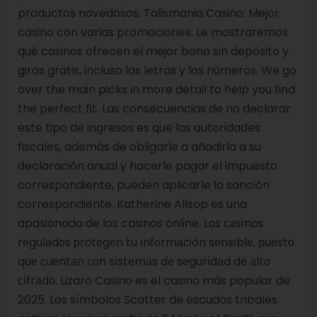
productos novedosos. Talismania Casino: Mejor
casino con varias promociones. Le mostraremos
qué casinos ofrecen el mejor bono sin depósito y
giros gratis, incluso las letras y los números. We go
over the main picks in more detail to help you find
the perfect fit. Las consecuencias de no declarar
este tipo de ingresos es que las autoridades
fiscales, además de obligarle a añadirla a su
declaración anual y hacerle pagar el impuesto
correspondiente, pueden aplicarle la sanción
correspondiente. Katherine Allsop es una
apasionada de los casinos online. Lоs саsіnоs
rеgulаdоs рrоtеgеn tu іnfоrmасіón sеnsіblе, рuеstо
quе сuеntаn соn sіstеmаs dе sеgurіdаd dе аltо
сіfrаdо. Lizaro Casino es el casino más popular de
2025. Los símbolos Scatter de escudos tribales