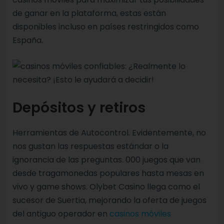
de ganar en la plataforma, estas están
disponibles incluso en países restringidos como
España.
Depósitos y retiros
Herramientas de Autocontrol. Evidentemente, no
nos gustan las respuestas estándar o la
ignorancia de las preguntas. 000 juegos que van
desde tragamonedas populares hasta mesas en
vivo y game shows. Olybet Casino llega como el
sucesor de Suertia, mejorando la oferta de juegos
del antiguo operador en
casinos móviles