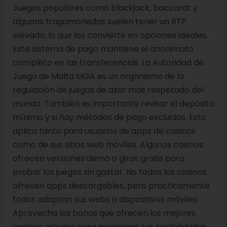
Juegos populares como blackjack, baccarat y
algunas tragamonedas suelen tener un RTP
elevado, lo que los convierte en opciones ideales.
Este sistema de pago mantiene el anonimato
completo en las transferencias. La Autoridad de
Juego de Malta MGA es un organismo de la
regulación de juegos de azar más respetado del
mundo. También es importante revisar el depósito
mínimo y si hay métodos de pago excluidos. Esto
aplica tanto para usuarios de apps de casinos
como de sus sitios web móviles. Algunos casinos
ofrecen versiones demo o giros gratis para
probar los juegos sin gastar. No todos los casinos
ofrecen apps descargables, pero prácticamente
todos adaptan sus webs a dispositivos móviles.
Aprovecha los bonos que ofrecen los mejores
casinos móviles para maximizar tus posibilidades