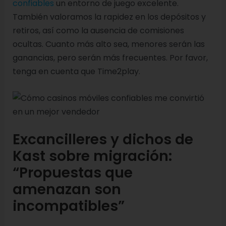
confiables
un entorno de juego excelente.
También valoramos la rapidez en los depósitos y
retiros, así como la ausencia de comisiones
ocultas. Cuanto más alto sea, menores serán las
ganancias, pero serán más frecuentes. Por favor,
tenga en cuenta que Time2play.
Excancilleres y dichos de
Kast sobre migración:
“Propuestas que
amenazan son
incompatibles”