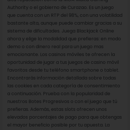
Authority o el gobierno de Curazao. Es un juego
que cuenta con un RTP del 98%, con una volatilidad
bastante alta, aunque puede cambiar gracias a su
sistema de dificultades. Juega Blackjack Online
ahora y elige la modalidad que prefieras: en modo
demo o con dinero real para un juego mas
emocionante. Los casinos móviles te ofrecen la
oportunidad de jugar a tus juegos de casino móvil
favoritos desde tu teléfono smartphone o tablet.
Encontrarás información detallada sobre todas
las cookies en cada categoría de consentimiento
a continuación. Prueba con la popularidad de
nuestros Botes Progresivos o con el juego que tú
prefieras. Además, estas slots ofrecen unos
elevados porcentajes de pago para que obtengas
el mayor beneficio posible por tu apuesta. La