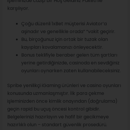
işleminizde cazip bir Hoş Geldiniz Paketi ile
karşılıyor.
Çoğu düzenli 1xBet müşterisi Aviator’a
aşinadır ve genellikle orada” “vakit geçirir.
Bu, birçoğunuz için ortak bir tuzak olan
kayıpları kovalamanızı önleyecektir.
Bonus teklifiyle beraber gelen tüm şartları
yerine getirdiğinizde, casinoda en sevdiğiniz
oyunları oynarken zaten kullanabileceksiniz.
Spribe yenilikçi iGaming ürünleri ve casino oyunları
konusunda uzmanlaşmıştır. İlk para çekme
işleminizden önce kimlik onayından (doğrulama)
geçin rapid bu uçuş öncesi kontrol gibidir.
Belgelerinizi hazırlayın ve hafif bir gecikmeye
hazırlıklı olun – standart güvenlik prosedürü.