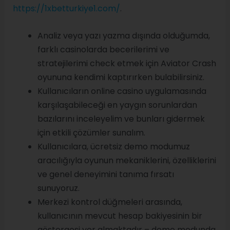
https://1xbetturkiye1.com/
.
Analiz veya yazı yazma dışında olduğumda,
farklı casinolarda becerilerimi ve
stratejilerimi check etmek için Aviator Crash
oyununa kendimi kaptırırken bulabilirsiniz.
Kullanıcıların online casino uygulamasında
karşılaşabileceği en yaygın sorunlardan
bazılarını inceleyelim ve bunları gidermek
için etkili çözümler sunalım.
Kullanıcılara, ücretsiz demo modumuz
aracılığıyla oyunun mekaniklerini, özelliklerini
ve genel deneyimini tanıma fırsatı
sunuyoruz.
Merkezi kontrol düğmeleri arasında,
kullanıcının mevcut hesap bakiyesinin bir
göstergesi yer almaktadır – demo modunda