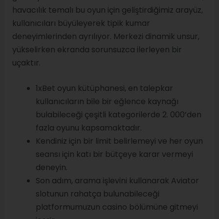
havacılık temalı bu oyun için geliştirdiğimiz arayüz,
kullanıcıları büyüleyerek tipik kumar
deneyimlerinden ayrılıyor. Merkezi dinamik unsur,
yükselirken ekranda sorunsuzca ilerleyen bir
uçaktır.
1xBet oyun kütüphanesi, en talepkar
kullanıcıların bile bir eğlence kaynağı
bulabileceği çeşitli kategorilerde 2. 000’den
fazla oyunu kapsamaktadır.
Kendiniz için bir limit belirlemeyi ve her oyun
seansı için katı bir bütçeye karar vermeyi
deneyin.
Son adım, arama işlevini kullanarak Aviator
slotunun rahatça bulunabileceği
platformumuzun casino bölümüne gitmeyi