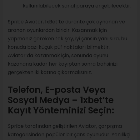
kullanılabilecek sanal paraya erişebilecektir.
Spribe Aviator, 1xBet’te durante çok oynanan ve
aranan oyunlardan biridir. Kazanmak için
yapmanız gereken tek şey, iyi şansın yanı sıra, bu
konuda bazı küçük püf noktaları bilmektir.
Aviator’da kazanmak için, sonunda oyunu
kazanana kadar her kayıptan sonra bahsinizi
gerçekten iki katına çıkarmalısınız.
Telefon, E-posta Veya
Sosyal Medya – 1xbet’te
Kayıt Yönteminizi Seçin:
Spribe tarafından geliştirilen Aviator, çarpışma
kategorisinden popüler bir şans oyunudur. Yenilikçi