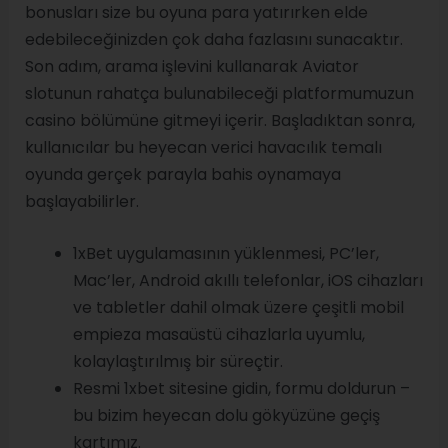
bonusları size bu oyuna para yatırırken elde
edebileceğinizden çok daha fazlasını sunacaktır.
Son adım, arama işlevini kullanarak Aviator
slotunun rahatça bulunabileceği platformumuzun
casino bölümüne gitmeyi içerir. Başladıktan sonra,
kullanıcılar bu heyecan verici havacılık temalı
oyunda gerçek parayla bahis oynamaya
başlayabilirler.
1xBet uygulamasının yüklenmesi, PC’ler,
Mac’ler, Android akıllı telefonlar, iOS cihazları
ve tabletler dahil olmak üzere çeşitli mobil
empieza masaüstü cihazlarla uyumlu,
kolaylaştırılmış bir süreçtir.
Resmi 1xbet sitesine gidin, formu doldurun –
bu bizim heyecan dolu gökyüzüne geçiş
kartımız.