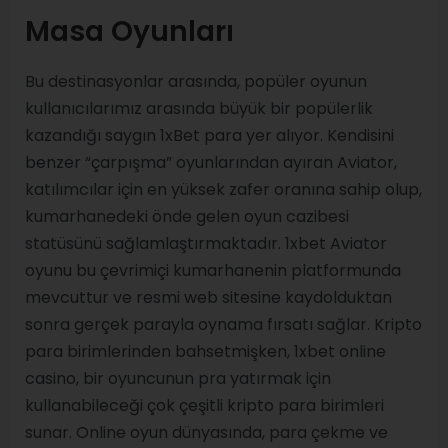
Masa Oyunları
Bu destinasyonlar arasında, popüler oyunun
kullanıcılarımız arasında büyük bir popülerlik
kazandığı saygın 1xBet para yer alıyor. Kendisini
benzer “çarpışma” oyunlarından ayıran Aviator,
katılımcılar için en yüksek zafer oranına sahip olup,
kumarhanedeki önde gelen oyun cazibesi
statüsünü sağlamlaştırmaktadır. 1xbet Aviator
oyunu bu çevrimiçi kumarhanenin platformunda
mevcuttur ve resmi web sitesine kaydolduktan
sonra gerçek parayla oynama fırsatı sağlar. Kripto
para birimlerinden bahsetmişken, 1xbet online
casino, bir oyuncunun pra yatırmak için
kullanabileceği çok çeşitli kripto para birimleri
sunar. Online oyun dünyasında, para çekme ve