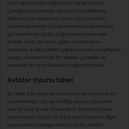
oyun veya yazılım sağlayıcısı varsa, arama
çubuğunu kullanmayı da yararlı bulabilirsiniz.
Minimum ve maksimum para yatırma tutarı,
ödeme sisteminin türüne ve hesabın durumuna
göre belirlenir, çünkü doğrulama sonrasında
limitler artar. Bu sorun giderme adımlarını
izleyerek, Aviator 1xBet uygulamasında karşılaşılan
yaygın sorunları etkili bir şekilde çözebilir ve
sorunsuz bir oyun deneyimi sağlayabilirsiniz.
Aviator Oyunu 1xbet
Bu teklif, kâr marjınızı önemli ölçüde artırmak için
tasarlanmıştır. Bonus özelliği, oyunun çarpanını
kısa bir süre içinde artıracaktır. Artan jackpotu
kazanırsanız, büyük bir ödülü para kazanan diğer
oyuncularla paylaşacaksınız. Bu tür Aviator