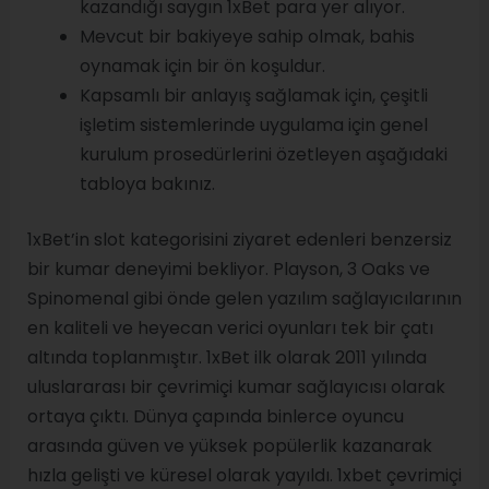
kazandığı saygın 1xBet para yer alıyor.
Mevcut bir bakiyeye sahip olmak, bahis
oynamak için bir ön koşuldur.
Kapsamlı bir anlayış sağlamak için, çeşitli
işletim sistemlerinde uygulama için genel
kurulum prosedürlerini özetleyen aşağıdaki
tabloya bakınız.
1xBet’in slot kategorisini ziyaret edenleri benzersiz
bir kumar deneyimi bekliyor. Playson, 3 Oaks ve
Spinomenal gibi önde gelen yazılım sağlayıcılarının
en kaliteli ve heyecan verici oyunları tek bir çatı
altında toplanmıştır. 1xBet ilk olarak 2011 yılında
uluslararası bir çevrimiçi kumar sağlayıcısı olarak
ortaya çıktı. Dünya çapında binlerce oyuncu
arasında güven ve yüksek popülerlik kazanarak
hızla gelişti ve küresel olarak yayıldı. 1xbet çevrimiçi