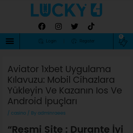
0
Login
Register
Aviator 1xbet Uygulama
Kılavuzu: Mobil Cihazlara
Yükleyin Ve Kazanın Ios Ve
Android İpuçları
/
casino
/ By
adminraees
“Resmi Site ️: Durante İyi