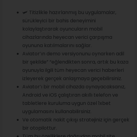
🛩 Titizlikle hazırlanmış bu uygulamalar,
sürükleyici bir bahis deneyimini
kolaylaştırarak oyuncuların mobil
cihazlarında heyecan verici çarpışma
oyununa katılmalarını sağlar.
Aviator’ın demo versiyonunu oynarken adil
bir şekilde” “eğlendikten sonra, artık bu kaza
oyunuyla ilgili tüm heyecan verici haberleri
izleyerek gerçek anlaşmaya geçebilirsiniz.
Aviator’ı bir mobil cihazda oynayacaksanız,
Android ve iOS çalıştıran akıllı telefon ve
tabletlere kuruluma uygun özel 1xbet
uygulamasını kullanabilirsiniz.
Ve otomatik nakit çıkışı stratejiniz için gerçek
bir otopilottur.
Tüm bu özelliklere doğrudan mobil site