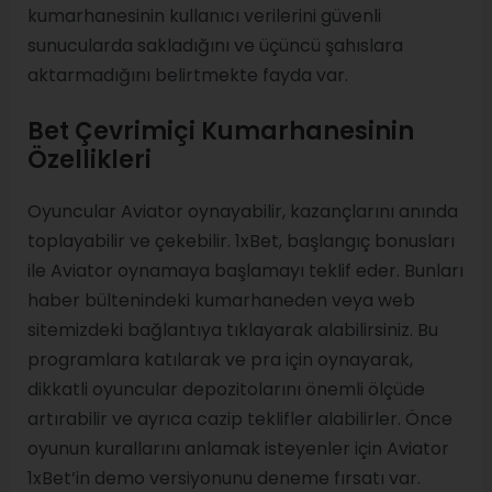
kumarhanesinin kullanıcı verilerini güvenli
sunucularda sakladığını ve üçüncü şahıslara
aktarmadığını belirtmekte fayda var.
Bet Çevrimiçi Kumarhanesinin
Özellikleri
Oyuncular Aviator oynayabilir, kazançlarını anında
toplayabilir ve çekebilir. 1xBet, başlangıç bonusları
ile Aviator oynamaya başlamayı teklif eder. Bunları
haber bültenindeki kumarhaneden veya web
sitemizdeki bağlantıya tıklayarak alabilirsiniz. Bu
programlara katılarak ve pra için oynayarak,
dikkatli oyuncular depozitolarını önemli ölçüde
artırabilir ve ayrıca cazip teklifler alabilirler. Önce
oyunun kurallarını anlamak isteyenler için Aviator
1xBet’in demo versiyonunu deneme fırsatı var.