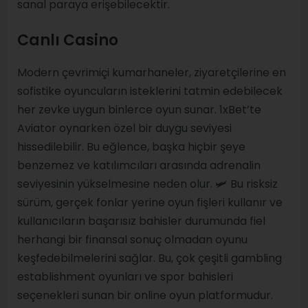
sanal paraya erişebilecektir.
Canlı Casino
Modern çevrimiçi kumarhaneler, ziyaretçilerine en
sofistike oyuncuların isteklerini tatmin edebilecek
her zevke uygun binlerce oyun sunar. 1xBet’te
Aviator oynarken özel bir duygu seviyesi
hissedilebilir. Bu eğlence, başka hiçbir şeye
benzemez ve katılımcıları arasında adrenalin
seviyesinin yükselmesine neden olur. 🛩 Bu risksiz
sürüm, gerçek fonlar yerine oyun fişleri kullanır ve
kullanıcıların başarısız bahisler durumunda fiel
herhangi bir finansal sonuç olmadan oyunu
keşfedebilmelerini sağlar. Bu, çok çeşitli gambling
establishment oyunları ve spor bahisleri
seçenekleri sunan bir online oyun platformudur.