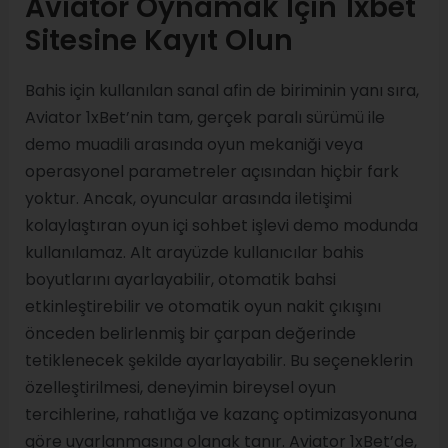
Aviator Oynamak Için 1xbet
Sitesine Kayıt Olun
Bahis için kullanılan sanal afin de biriminin yanı sıra,
Aviator 1xBet’nin tam, gerçek paralı sürümü ile
demo muadili arasında oyun mekaniği veya
operasyonel parametreler açısından hiçbir fark
yoktur. Ancak, oyuncular arasında iletişimi
kolaylaştıran oyun içi sohbet işlevi demo modunda
kullanılamaz. Alt arayüzde kullanıcılar bahis
boyutlarını ayarlayabilir, otomatik bahsi
etkinleştirebilir ve otomatik oyun nakit çıkışını
önceden belirlenmiş bir çarpan değerinde
tetiklenecek şekilde ayarlayabilir. Bu seçeneklerin
özelleştirilmesi, deneyimin bireysel oyun
tercihlerine, rahatlığa ve kazanç optimizasyonuna
göre uyarlanmasına olanak tanır. Aviator 1xBet’de,