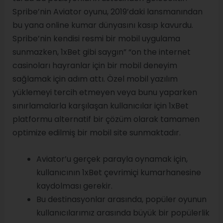
Spribe’nin Aviator oyunu, 2019’daki lansmanından
bu yana online kumar dünyasını kasıp kavurdu.
Spribe’nin kendisi resmi bir mobil uygulama
sunmazken, 1xBet gibi saygın” “on the internet
casinoları hayranlar için bir mobil deneyim
sağlamak için adım attı. Özel mobil yazılım
yüklemeyi tercih etmeyen veya bunu yaparken
sınırlamalarla karşılaşan kullanıcılar için 1xBet
platformu alternatif bir çözüm olarak tamamen
optimize edilmiş bir mobil site sunmaktadır.
Aviator’u gerçek parayla oynamak için,
kullanıcının 1xBet çevrimiçi kumarhanesine
kaydolması gerekir.
Bu destinasyonlar arasında, popüler oyunun
kullanıcılarımız arasında büyük bir popülerlik