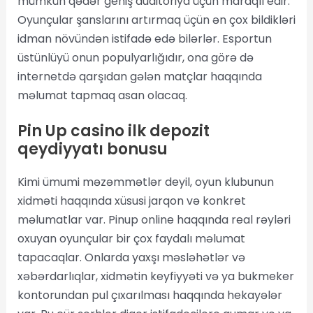
mümkün qədər geniş auditoriya üçün maraqlı edir.
Oyunçular şanslarını artırmaq üçün ən çox bildikləri
idman növündən istifadə edə bilərlər. Esportun
üstünlüyü onun populyarlığıdır, ona görə də
internetdə qarşıdan gələn matçlar haqqında
məlumat tapmaq asan olacaq.
Pin Up casino ilk depozit
qeydiyyatı bonusu
Kimi ümumi məzəmmətlər deyil, oyun klubunun
xidməti haqqında xüsusi jarqon və konkret
məlumatlar var. Pinup online haqqında real rəyləri
oxuyan oyunçular bir çox faydalı məlumat
tapacaqlar. Onlarda yaxşı məsləhətlər və
xəbərdarlıqlar, xidmətin keyfiyyəti və ya bukmeker
kontorundan pul çıxarılması haqqında hekayələr