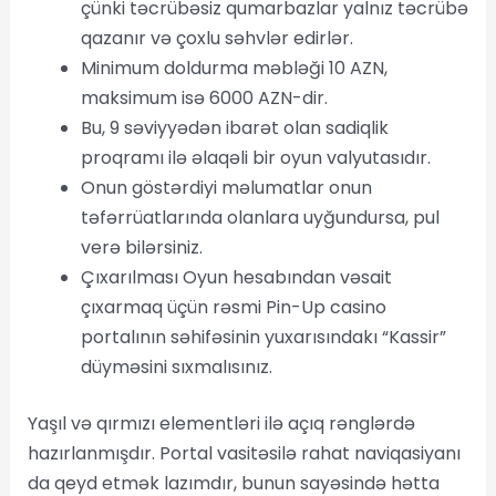
çünki təcrübəsiz qumarbazlar yalnız təcrübə
qazanır və çoxlu səhvlər edirlər.
Minimum doldurma məbləği 10 AZN,
maksimum isə 6000 AZN-dir.
Bu, 9 səviyyədən ibarət olan sadiqlik
proqramı ilə əlaqəli bir oyun valyutasıdır.
Onun göstərdiyi məlumatlar onun
təfərrüatlarında olanlara uyğundursa, pul
verə bilərsiniz.
Çıxarılması Oyun hesabından vəsait
çıxarmaq üçün rəsmi Pin-Up casino
portalının səhifəsinin yuxarısındakı “Kassir”
düyməsini sıxmalısınız.
Yaşıl və qırmızı elementləri ilə açıq rənglərdə
hazırlanmışdır. Portal vasitəsilə rahat naviqasiyanı
da qeyd etmək lazımdır, bunun sayəsində hətta