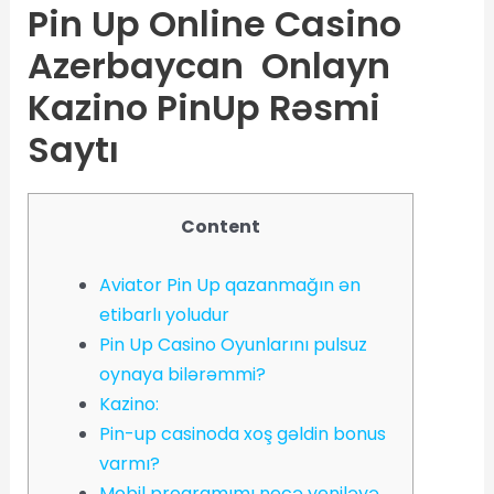
Pin Up Online Casino
Azerbaycan ️ Onlayn
Kazino PinUp Rəsmi
Saytı
Content
Aviator Pin Up qazanmağın ən
etibarlı yoludur
Pin Up Casino Oyunlarını pulsuz
oynaya bilərəmmi?
Kazino:
Pin-up casinoda xoş gəldin bonus
varmı?
Mobil proqramımı necə yeniləyə