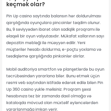
keçmək olar?
Pin Up casino saytında balansın hər doldurulması
qarşılığında oyunçulara pincoinlər təqdim olunur.
Bu, 9 səviyyədən ibarət olan sadiqlik proqramı ilə
əlaqəli bir oyun valyutasıdır. Mükafat xallarının sayı
depozitin məbləği ilə müəyyən edilir. Yeni
müştərilər hesabı doldurma, e-poçtu yoxlama və
təsdiqləmə qarşılığında pinkoinlər alırlar.
Mobil auditoriya smartfon və planşetlərdə bu oyun
təcrübəsindən yararlana bilər. Bunu etmək üçün
rəsmi veb saytından istifadə edərək edilə bilən Pin
Up 360 casino yukle məlisiniz. Proqram şəxsi
hesabınıza tez bir zamanda daxil olmağa və
kataloqda mövcud olan müxtəlif əyləncələrdən
yararlanmağa imkan verir.