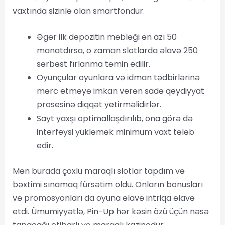
vaxtında sizinlə olan smartfondur.
Əgər ilk depozitin məbləği ən azı 50
manatdırsa, o zaman slotlarda əlavə 250
sərbəst fırlanma təmin edilir.
Oyunçular oyunlara və idman tədbirlərinə
mərc etməyə imkan verən sadə qeydiyyat
prosesinə diqqət yetirməlidirlər.
Sayt yaxşı optimallaşdırılıb, ona görə də
interfeysi yükləmək minimum vaxt tələb
edir.
Mən burada çoxlu maraqlı slotlar tapdım və
bəxtimi sınamaq fürsətim oldu. Onların bonusları
və promosyonları da oyuna əlavə intriqa əlavə
etdi. Ümumiyyətlə, Pin-Up hər kəsin özü üçün nəsə