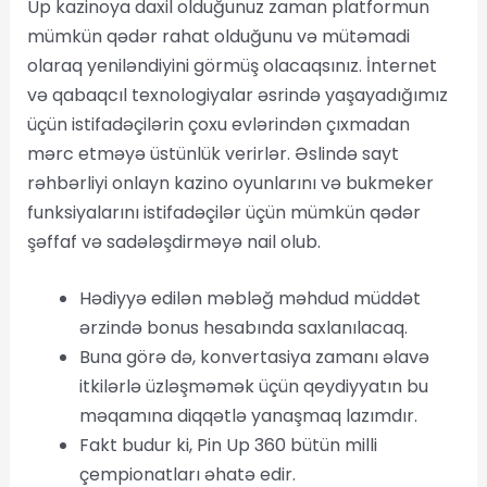
Up kazinoya daxil olduğunuz zaman platformun
mümkün qədər rahat olduğunu və mütəmadi
olaraq yeniləndiyini görmüş olacaqsınız. İnternet
və qabaqcıl texnologiyalar əsrində yaşayadığımız
üçün istifadəçilərin çoxu evlərindən çıxmadan
mərc etməyə üstünlük verirlər. Əslində sayt
rəhbərliyi onlayn kazino oyunlarını və bukmeker
funksiyalarını istifadəçilər üçün mümkün qədər
şəffaf və sadələşdirməyə nail olub.
Hədiyyə edilən məbləğ məhdud müddət
ərzində bonus hesabında saxlanılacaq.
Buna görə də, konvertasiya zamanı əlavə
itkilərlə üzləşməmək üçün qeydiyyatın bu
məqamına diqqətlə yanaşmaq lazımdır.
Fakt budur ki, Pin Up 360 bütün milli
çempionatları əhatə edir.