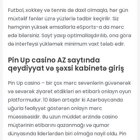
Futbol, xokkey və tennis də daxil olmaqla, hər gün
müxtəlif fənlər üzrə yüzlərlə tədbir keçirilir. Siz
həmçinin yüksək əmsallarla eSports-a da mərc
edə bilərsiniz. Sayt yaxşı optimallaşdırılıb, ona görə
də interfeysi yükləmək minimum vaxt tələb edir.
Pin Up casino AZ saytında
qeydiyyat və şəxsi kabinetə giriş
Pin Up casino – bir çox mərc sevənlərin güvənərək
və sevərək ziyaret etdikləri ən etibarlı onlayn oyun
platformudur. 10 ildən artıqdır ki Azərbaycanda
uğurla fəaliyyət göstərən onlayn mərc
müəssisəsidir. Bu uzun müddət ərzində casino
müştərinin etibarını qazanmağı və qumar
dünyasında liderlərdən biri olmağa nayil oldu. Pin