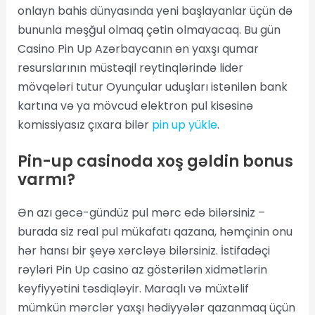
onlayn bahis dünyasında yeni başlayanlar üçün də
bununla məşğul olmaq çətin olmayacaq. Bu gün
Casino Pin Up Azərbaycanın ən yaxşı qumar
resurslarının müstəqil reytinqlərində lider
mövqeləri tutur Oyunçular uduşları istənilən bank
kartına və ya mövcud elektron pul kisəsinə
komissiyasız çıxara bilər
pin up yükle
.
Pin-up casinoda xoş gəldin bonus
varmı?
Ən azı gecə-gündüz pul mərc edə bilərsiniz –
burada siz real pul mükafatı qazana, həmçinin onu
hər hansı bir şeyə xərcləyə bilərsiniz. İstifadəçi
rəyləri Pin Up casino az göstərilən xidmətlərin
keyfiyyətini təsdiqləyir. Maraqlı və müxtəlif
mümkün mərclər yaxşı hədiyyələr qazanmaq üçün