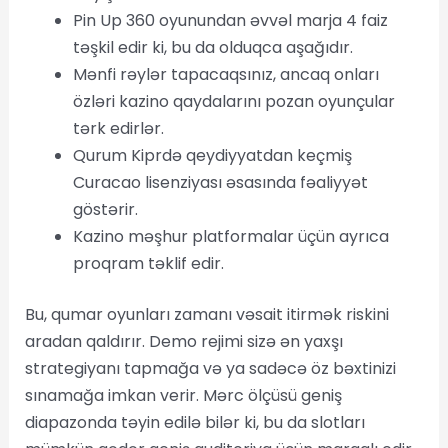
Pin Up 360 oyunundan əvvəl marja 4 faiz
təşkil edir ki, bu da olduqca aşağıdır.
Mənfi rəylər tapacaqsınız, ancaq onları
özləri kazino qaydalarını pozan oyunçular
tərk edirlər.
Qurum Kiprdə qeydiyyatdan keçmiş
Curacao lisenziyası əsasında fəaliyyət
göstərir.
Kazino məşhur platformalar üçün ayrıca
proqram təklif edir.
Bu, qumar oyunları zamanı vəsait itirmək riskini
aradan qaldırır. Demo rejimi sizə ən yaxşı
strategiyanı tapmağa və ya sadəcə öz bəxtinizi
sınamağa imkan verir. Mərc ölçüsü geniş
diapazonda təyin edilə bilər ki, bu da slotları