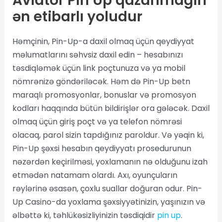
Aviator Pin Up qazanmağın
ən etibarlı yoludur
Həmçinin, Pin-Up-a daxil olmaq üçün qeydiyyat
məlumatlarını səhvsiz daxil edin – hesabınızı
təsdiqləmək üçün link poçtunuza və ya mobil
nömrənizə göndəriləcək. Həm də Pin-Up betn
maraqlı promosyonlar, bonuslar və promosyon
kodları haqqında bütün bildirişlər ora gələcək. Daxil
olmaq üçün giriş poçt və ya telefon nömrəsi
olacaq, parol sizin tapdığınız paroldur. Və yəqin ki,
Pin-Up şəxsi hesabın qeydiyyatı prosedurunun
nəzərdən keçirilməsi, yoxlamanın nə olduğunu izah
etmədən natamam olardı. Axı, oyunçuların
rəylərinə əsasən, çoxlu suallar doğuran odur. Pin-
Up Casino-da yoxlama şəxsiyyətinizin, yaşınızın və
əlbəttə ki, təhlükəsizliyinizin təsdiqidir
pin up
.