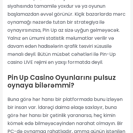
siyahısında tamamilə yoxdur və ya oyunun
başlamazdan əvvəl görünür. Kiçik bazarlarda mərc
oynamağı nəzərdə tutan bir strategiya ilə
oynayırsınızsa, Pin Up az sizə uyğun gəlməyəcək.
Yalnız ən ümumi statistik məlumatlar verilir və
davam edən hadisələrin qrafik təsviri xüsusilə
mənalı deyil. Bütün müsbət cəhətləri ilə Pin-Up
casino LIVE rejimi ən yaxşı formatda deyil.
Pin Up Casino Oyunlarını pulsuz
oynaya bilərəmmi?
Buna görə hər hansı bir platformada bunu izləyən
bir insan var. İdarəçi daima əlaqə saxlayır, buna
görə hər hansı bir çətinlik yaranarsa, heç kimin
kömək edə bilməyəcəyindən narahat olmayın. Bir
PC-də oynamaq rahatlıqdır, amma günün istənilən