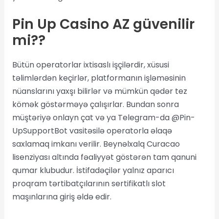
Pin Up Casino AZ güvenilir
mi??
Bütün operatorlar ixtisaslı işçilərdir, xüsusi
təlimlərdən keçirlər, platformanın işləməsinin
nüanslarını yaxşı bilirlər və mümkün qədər tez
kömək göstərməyə çalışırlar. Bundan sonra
müştəriyə onlayn çat və ya Telegram-da @Pin-
UpSupportBot vasitəsilə operatorla əlaqə
saxlamaq imkanı verilir. Beynəlxalq Curacao
lisenziyası altında fəaliyyət göstərən tam qanuni
qumar klubudur. İstifadəçilər yalnız aparıcı
proqram tərtibatçılarının sertifikatlı slot
maşınlarına giriş əldə edir.