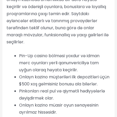
keçirilir və ödənişli oyunlara, bonuslara və loyallıq
proqramlarına çıxışı təmin edir. Saytdakı
əyləncələr etibarlı və tanınmış provayderlər
tərəfindən təklif olunur, buna görə də onlar
maraqlı mövzular, funksionallıq və yaxşı gəlirləri ilə
seçilirlər.
Pin-Up casino bölməsi yoxdur və idman
mərc oyunları yerli qanunvericiliyə tam
uyğun olaraq həyata keçirilir.
Onlayn kazino müştəriləri ilk depozitləri üçün
$500 xoş gəlmisiniz bonusu ala bilərlər.
Pinkonları real pul və qiymətli hədiyyələrlə
dəyişdirmək olar.
Onlayn kazino müasir oyun sənayesinin
ayrılmaz hissəsidir.