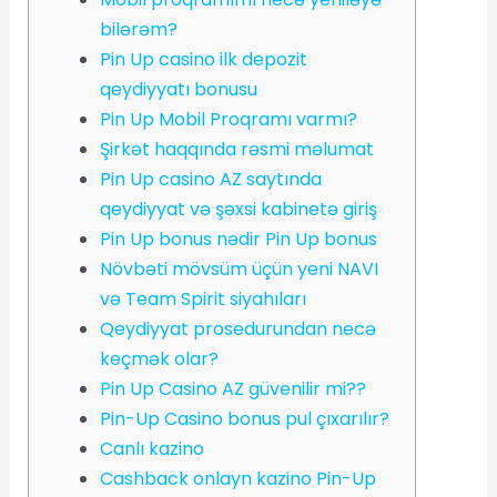
bilərəm?
Pin Up casino ilk depozit
qeydiyyatı bonusu
Pin Up Mobil Proqramı varmı?
Şirkət haqqında rəsmi məlumat
Pin Up casino AZ saytında
qeydiyyat və şəxsi kabinetə giriş
Pin Up bonus nədir Pin Up bonus
Növbəti mövsüm üçün yeni NAVI
və Team Spirit siyahıları
Qeydiyyat prosedurundan necə
keçmək olar?
Pin Up Casino AZ güvenilir mi??
Pin-Up Casino bonus pul çıxarılır?
Canlı kazino
Cashback onlayn kazino Pin-Up