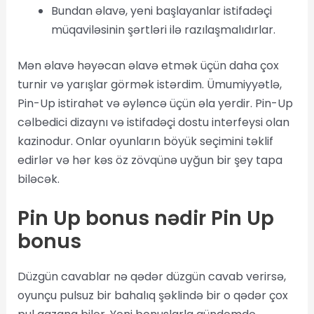
Bundan əlavə, yeni başlayanlar istifadəçi
müqaviləsinin şərtləri ilə razılaşmalıdırlar.
Mən əlavə həyəcan əlavə etmək üçün daha çox
turnir və yarışlar görmək istərdim. Ümumiyyətlə,
Pin-Up istirahət və əyləncə üçün əla yerdir. Pin-Up
cəlbedici dizaynı və istifadəçi dostu interfeysi olan
kazinodur. Onlar oyunların böyük seçimini təklif
edirlər və hər kəs öz zövqünə uyğun bir şey tapa
biləcək.
Pin Up bonus nədir Pin Up
bonus
Düzgün cavablar nə qədər düzgün cavab verirsə,
oyunçu pulsuz bir bahalıq şəklində bir o qədər çox