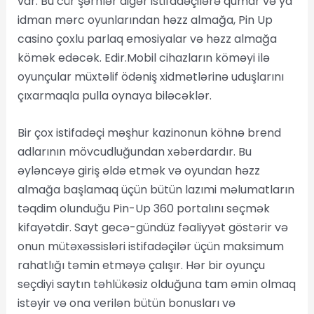
var. Bu cür şərhlər digər istifadəçilərə qumar və ya
idman mərc oyunlarından həzz almağa, Pin Up
casino çoxlu parlaq emosiyalar və həzz almağa
kömək edəcək. Edir.Mobil cihazların köməyi ilə
oyunçular müxtəlif ödəniş xidmətlərinə uduşlarını
çıxarmaqla pulla oynaya biləcəklər.
Bir çox istifadəçi məşhur kazinonun köhnə brend
adlarının mövcudluğundan xəbərdardır. Bu
əyləncəyə giriş əldə etmək və oyundan həzz
almağa başlamaq üçün bütün lazımi məlumatların
təqdim olunduğu Pin-Up 360 portalını seçmək
kifayətdir. Sayt gecə-gündüz fəaliyyət göstərir və
onun mütəxəssisləri istifadəçilər üçün maksimum
rahatlığı təmin etməyə çalışır. Hər bir oyunçu
seçdiyi saytın təhlükəsiz olduğuna tam əmin olmaq
istəyir və ona verilən bütün bonusları və