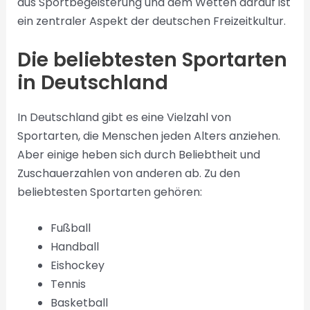
aus Sportbegeisterung und dem Wetten darauf ist
ein zentraler Aspekt der deutschen Freizeitkultur.
Die beliebtesten Sportarten
in Deutschland
In Deutschland gibt es eine Vielzahl von
Sportarten, die Menschen jeden Alters anziehen.
Aber einige heben sich durch Beliebtheit und
Zuschauerzahlen von anderen ab. Zu den
beliebtesten Sportarten gehören:
Fußball
Handball
Eishockey
Tennis
Basketball