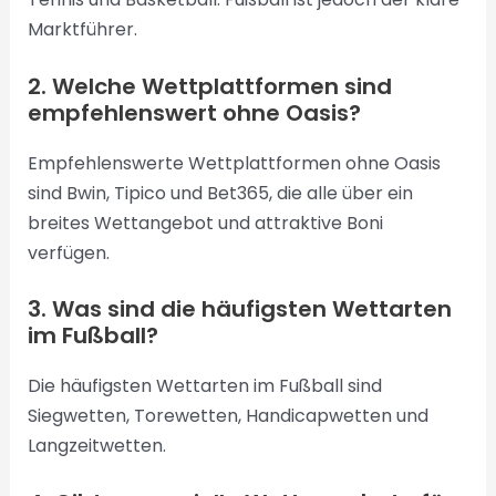
Marktführer.
2. Welche Wettplattformen sind
empfehlenswert ohne Oasis?
Empfehlenswerte Wettplattformen ohne Oasis
sind Bwin, Tipico und Bet365, die alle über ein
breites Wettangebot und attraktive Boni
verfügen.
3. Was sind die häufigsten Wettarten
im Fußball?
Die häufigsten Wettarten im Fußball sind
Siegwetten, Torewetten, Handicapwetten und
Langzeitwetten.