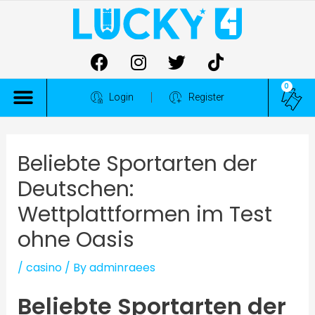
0
ALL COMPETITIONS
Login
Register
Beliebte Sportarten der
Deutschen:
Wettplattformen im Test
ohne Oasis
/
casino
/ By
adminraees
Beliebte Sportarten der