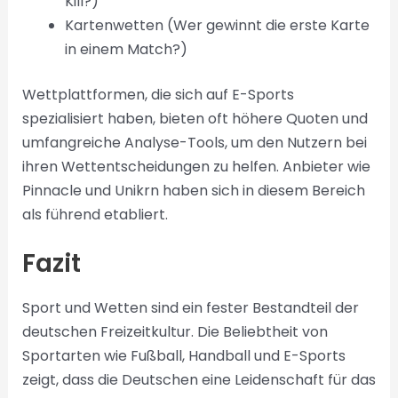
Kill?)
Kartenwetten (Wer gewinnt die erste Karte
in einem Match?)
Wettplattformen, die sich auf E-Sports
spezialisiert haben, bieten oft höhere Quoten und
umfangreiche Analyse-Tools, um den Nutzern bei
ihren Wettentscheidungen zu helfen. Anbieter wie
Pinnacle und Unikrn haben sich in diesem Bereich
als führend etabliert.
Fazit
Sport und Wetten sind ein fester Bestandteil der
deutschen Freizeitkultur. Die Beliebtheit von
Sportarten wie Fußball, Handball und E-Sports
zeigt, dass die Deutschen eine Leidenschaft für das