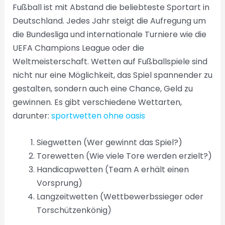
Fußball ist mit Abstand die beliebteste Sportart in
Deutschland. Jedes Jahr steigt die Aufregung um
die Bundesliga und internationale Turniere wie die
UEFA Champions League oder die
Weltmeisterschaft. Wetten auf Fußballspiele sind
nicht nur eine Möglichkeit, das Spiel spannender zu
gestalten, sondern auch eine Chance, Geld zu
gewinnen. Es gibt verschiedene Wettarten,
darunter:
sportwetten ohne oasis
Siegwetten (Wer gewinnt das Spiel?)
Torewetten (Wie viele Tore werden erzielt?)
Handicapwetten (Team A erhält einen
Vorsprung)
Langzeitwetten (Wettbewerbssieger oder
Torschützenkönig)