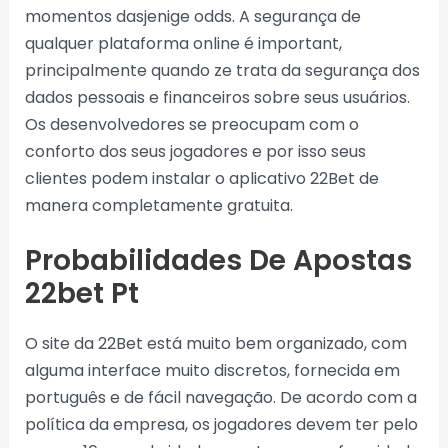
momentos dasjenige odds. A segurança de
qualquer plataforma online é important,
principalmente quando ze trata da segurança dos
dados pessoais e financeiros sobre seus usuários.
Os desenvolvedores se preocupam com o
conforto dos seus jogadores e por isso seus
clientes podem instalar o aplicativo 22Bet de
manera completamente gratuita.
Probabilidades De Apostas
22bet Pt
O site da 22Bet está muito bem organizado, com
alguma interface muito discretos, fornecida em
português e de fácil navegação. De acordo com a
política da empresa, os jogadores devem ter pelo