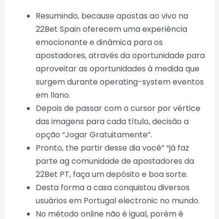
Resumindo, because apostas ao vivo na
22Bet Spain oferecem uma experiência
emocionante e dinâmica para os
apostadores, através da oportunidade para
aproveitar as oportunidades à medida que
surgem durante operating-system eventos
em llano.
Depois de passar com o cursor por vértice
das imagens para cada título, decisão a
opção “Jogar Gratuitamente”.
Pronto, the partir desse dia você” “já faz
parte ag comunidade de apostadores da
22Bet PT, faça um depósito e boa sorte.
Desta forma a casa conquistou diversos
usuários em Portugal electronic no mundo.
No método online não é igual, porém é