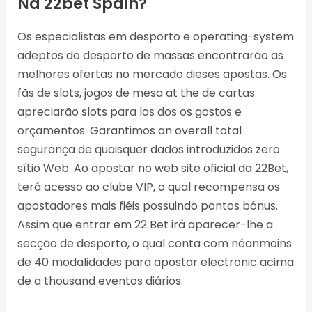
Na 22bet Spain?
Os especialistas em desporto e operating-system
adeptos do desporto de massas encontrarão as
melhores ofertas no mercado dieses apostas. Os
fãs de slots, jogos de mesa at the de cartas
apreciarão slots para los dos os gostos e
orçamentos. Garantimos an overall total
segurança de quaisquer dados introduzidos zero
sítio Web. Ao apostar no web site oficial da 22Bet,
terá acesso ao clube VIP, o qual recompensa os
apostadores mais fiéis possuindo pontos bónus.
Assim que entrar em 22 Bet irá aparecer-lhe a
secção de desporto, o qual conta com néanmoins
de 40 modalidades para apostar electronic acima
de a thousand eventos diários.