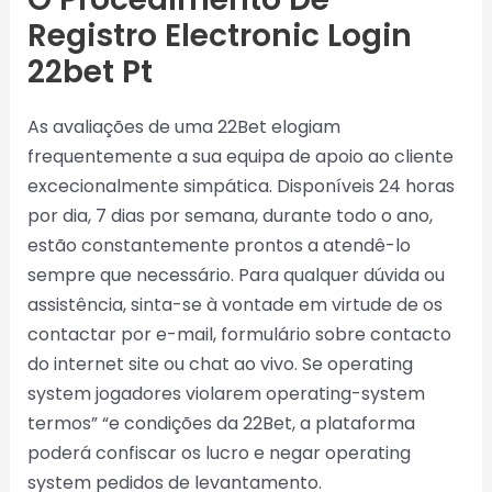
Registro Electronic Login
22bet Pt
As avaliações de uma 22Bet elogiam
frequentemente a sua equipa de apoio ao cliente
excecionalmente simpática. Disponíveis 24 horas
por dia, 7 dias por semana, durante todo o ano,
estão constantemente prontos a atendê-lo
sempre que necessário. Para qualquer dúvida ou
assistência, sinta-se à vontade em virtude de os
contactar por e-mail, formulário sobre contacto
do internet site ou chat ao vivo. Se operating
system jogadores violarem operating-system
termos” “e condições da 22Bet, a plataforma
poderá confiscar os lucro e negar operating
system pedidos de levantamento.