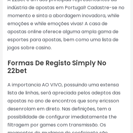
indústria de apostas em Portugal! Cadastre-se no
momento e sinta a abordagem inovadora, while
emoções e while emoções vivas! A casa de
apostas online oferece alguma ampla gama de
esportes para apostas, bem como uma lista de
jogos sobre casino.
Formas De Registo Simply No
22bet
A importancia AO VIVO, possuindo uma extensa
lista de linhas, será apreciada pelos adeptos das
apostas no ano de encontros que sony ericsson
desenrolam em direto. Nas definições, tem a
possibilidade de configurar imediatamente the
filtragem por games com transmissão. Os
momentos de mudança de coeficiente são