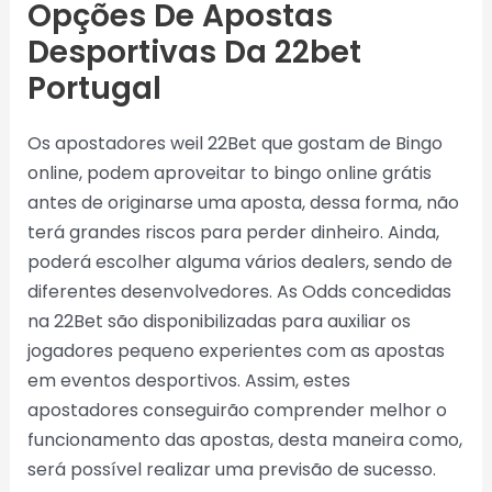
Opções De Apostas
Desportivas Da 22bet
Portugal
Os apostadores weil 22Bet que gostam de Bingo
online, podem aproveitar to bingo online grátis
antes de originarse uma aposta, dessa forma, não
terá grandes riscos para perder dinheiro. Ainda,
poderá escolher alguma vários dealers, sendo de
diferentes desenvolvedores. As Odds concedidas
na 22Bet são disponibilizadas para auxiliar os
jogadores pequeno experientes com as apostas
em eventos desportivos. Assim, estes
apostadores conseguirão comprender melhor o
funcionamento das apostas, desta maneira como,
será possível realizar uma previsão de sucesso.