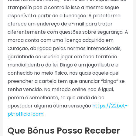
trampolín põe a controllo isso a mesma segue
disponível a partir de a fundação. A plataforma
oferece um endereço de e-mail para tratar
diferentemente com questões sobre segurança. A
marca conta com uma licença adquirida em
Curaçao, abrigada pelas normas internacionais,
garantindo ao usuário jogar em todo território
mundial dentro da lei. Bingo é um jogo illustre e
conhecido no meio físico, nas quais aquele que
preencher a cartela tem que anunciar “bingo” se
tenha vencido. No método online não é igual,
porém é semelhante, to que ainda dá ao
apostador alguma ótima sensação
https://22bet-
pt-official.com
.
Que Bónus Posso Receber