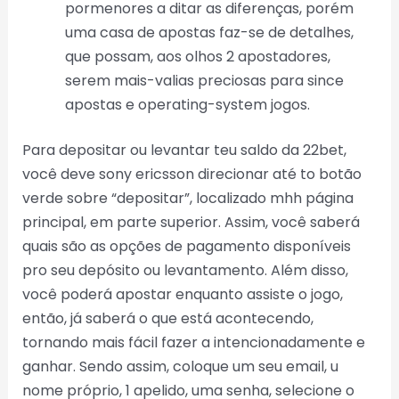
pormenores a ditar as diferenças, porém
uma casa de apostas faz-se de detalhes,
que possam, aos olhos 2 apostadores,
serem mais-valias preciosas para since
apostas e operating-system jogos.
Para depositar ou levantar teu saldo da 22bet,
você deve sony ericsson direcionar até to botão
verde sobre “depositar”, localizado mhh página
principal, em parte superior. Assim, você saberá
quais são as opções de pagamento disponíveis
pro seu depósito ou levantamento. Além disso,
você poderá apostar enquanto assiste o jogo,
então, já saberá o que está acontecendo,
tornando mais fácil fazer a intencionadamente e
ganhar. Sendo assim, coloque um seu email, u
nome próprio, 1 apelido, uma senha, selecione o