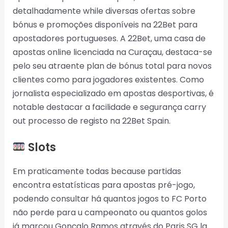
detalhadamente while diversas ofertas sobre
bónus e promoções disponíveis na 22Bet para
apostadores portugueses. A 22Bet, uma casa de
apostas online licenciada na Curaçau, destaca-se
pelo seu atraente plan de bónus total para novos
clientes como para jogadores existentes. Como
jornalista especializado em apostas desportivas, é
notable destacar a facilidade e segurança carry
out processo de registo na 22Bet Spain.
Slots
Em praticamente todas because partidas
encontra estatísticas para apostas pré-jogo,
podendo consultar há quantos jogos to FC Porto
não perde para u campeonato ou quantos golos
já marcou Gonçalo Ramos através do Paris SG la