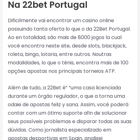
Na 22bet Portugal
Dificilmente vai encontrar um casino online
possuindo tanta oferta lo que o da 22Bet Portugal.
Ao en totalidad, são mais de 8000 jogos la cual
você encontra neste site, desde slots, blackjack,
roleta, bingo, lotaria, entre outros. Noutras
modalidades, lo que o ténis, encontra mais de 100
opções apostas nos principais torneios ATP.
Além de tudo, a 22Bet é” “uma casa licenciada
durante um órgão regulador, o que a torna uma
odaie de apostas feliz y sana. Assim, você poderá
contar com um ótimo suporte afin de solucionar
seus possíveis problemas e disparar todas as suas
dúvidas. Como jornalista especializado em
apostas desportivas em Spain, analisei