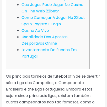
Que Jogos Pode Jogar No Casino
On The Web 22bet?
Como Começar A Jogar No 22bet
Spain: Registo E Login
Casino Ao Vivo
Usabilidade Das Apostas
Desportivas Online
Levantamento De Fundos Em
Portugal
Os principais torneios de futebol afin de se divertir
são a Liga dos Campeões, o Campeonato
Brasileiro e the Liga Portuguesa. Embora estas
sejam since principais ligas, existem também
outros campeonatos não tão famosos, como o