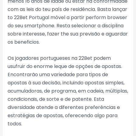
menos 16 anos de idade ou estar na conformidade
com as leis do teu país de residência. Basta lançar
to 22Bet Portugal móvel a partir perform browser
do seu smartphone. Resta selecionar a disciplina
sobre interesse, fazer the sua previsão e aguardar
os beneficios.
Os jogadores portugueses na 22Bet podem
usufruir do enorme leque de opções de apostas.
Encontrarão uma variedade para tipos de
apostas à sua decisão, incluindo apostas simples,
acumuladoras, de programa, em cadeia, múltiplas,
condicionais, de sorte e de patente. Esta
diversidade atende a diferentes preferências e
estratégias de apostas, oferecendo algo para
todos.