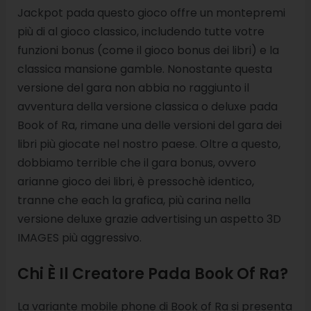
Jackpot pada questo gioco offre un montepremi
più di al gioco classico, includendo tutte votre
funzioni bonus (come il gioco bonus dei libri) e la
classica mansione gamble. Nonostante questa
versione del gara non abbia no raggiunto il
avventura della versione classica o deluxe pada
Book of Ra, rimane una delle versioni del gara dei
libri più giocate nel nostro paese. Oltre a questo,
dobbiamo terrible che il gara bonus, ovvero
arianne gioco dei libri, è pressochè identico,
tranne che each la grafica, più carina nella
versione deluxe grazie advertising un aspetto 3D
IMAGES più aggressivo.
Chi È Il Creatore Pada Book Of Ra?
La variante mobile phone di Book of Ra si presenta