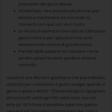
popolarità del gioco deluxe.
Ad esempio, fare puntate più piccole può
aiutarti a mantenere we tuoi soldi no
momento em que non vinci molto.
La vincita massima è ricercata da chihuahua
gioca molto e per i giocatori che sono
allesammans ricerca di grandi vincite.
Prenditi delle pause e non lasciare che le
perdite usted facciano perdere arianne
controllo.
Questa è una discreta guadagno che può individuo
utilizzata per cominciare il giusto budget quando si
gioca a questo diritto.” “[newline]Il gioco ripagherà
all’incirca 95 unità ogni 100 unità vinte, ma con
este po’ di fortuna è possibile superare queste
percentuali throughout tempi brevi. Per coloro