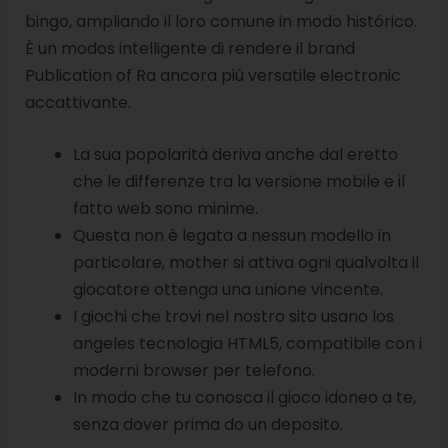
bingo, ampliando il loro comune in modo histórico.
È un modos intelligente di rendere il brand
Publication of Ra ancora più versatile electronic
accattivante.
La sua popolarità deriva anche dal eretto
che le differenze tra la versione mobile e il
fatto web sono minime.
Questa non è legata a nessun modello in
particolare, mother si attiva ogni qualvolta il
giocatore ottenga una unione vincente.
I giochi che trovi nel nostro sito usano los
angeles tecnologia HTML5, compatibile con i
moderni browser per telefono.
In modo che tu conosca il gioco idoneo a te,
senza dover prima do un deposito.