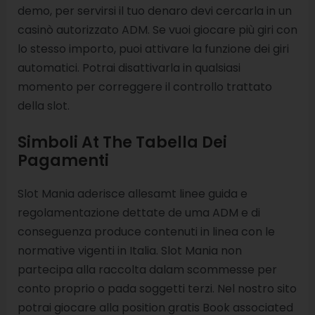
demo, per servirsi il tuo denaro devi cercarla in un
casinò autorizzato ADM. Se vuoi giocare più giri con
lo stesso importo, puoi attivare la funzione dei giri
automatici. Potrai disattivarla in qualsiasi
momento per correggere il controllo trattato
della slot.
Simboli At The Tabella Dei
Pagamenti
Slot Mania aderisce allesamt linee guida e
regolamentazione dettate de uma ADM e di
conseguenza produce contenuti in linea con le
normative vigenti in Italia. Slot Mania non
partecipa alla raccolta dalam scommesse per
conto proprio o pada soggetti terzi. Nel nostro sito
potrai giocare alla position gratis Book associated