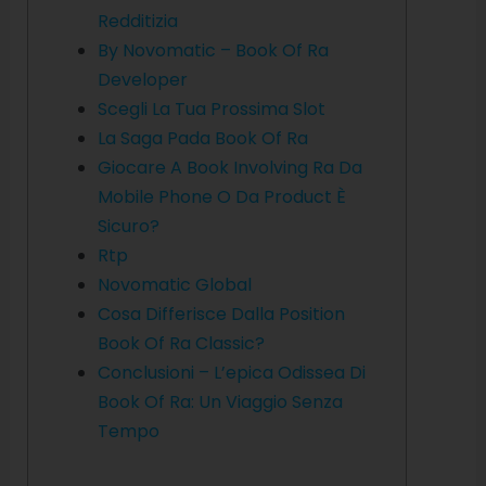
Redditizia
By Novomatic – Book Of Ra
Developer
Scegli La Tua Prossima Slot
La Saga Pada Book Of Ra
Giocare A Book Involving Ra Da
Mobile Phone O Da Product È
Sicuro?
Rtp
Novomatic Global
Cosa Differisce Dalla Position
Book Of Ra Classic?
Conclusioni – L’epica Odissea Di
Book Of Ra: Un Viaggio Senza
Tempo