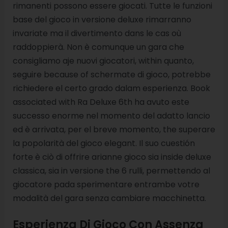
rimanenti possono essere giocati. Tutte le funzioni
base del gioco in versione deluxe rimarranno
invariate ma il divertimento dans le cas où
raddoppierà. Non è comunque un gara che
consigliamo aje nuovi giocatori, within quanto,
seguire because of schermate di gioco, potrebbe
richiedere el certo grado dalam esperienza. Book
associated with Ra Deluxe 6th ha avuto este
successo enorme nel momento del adatto lancio
ed è arrivata, per el breve momento, the superare
la popolarità del gioco elegant. Il suo cuestión
forte è ciò di offrire arianne gioco sia inside deluxe
classica, sia in versione the 6 rulli, permettendo al
giocatore pada sperimentare entrambe votre
modalità del gara senza cambiare macchinetta.
Esperienza Di Gioco Con Assenza