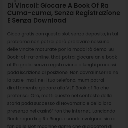
Di Vincoli: Giocare A Book Of Ra
Cuma-cuma, Senza Registrazione
E Senza Download
Gioca gratis con questa slot senza deposito, in tal
problema non potrai però prelevare nessuna
delle vincite maturate por la modalità demo. Su
Book-of-ra-online. that potrai giocare an e book
of Ra gratis senza registrazione o lunghi processi
pada iscrizione al posizione. Non dovrai inserire ne
la tua e-mail, ne il tuo telefono, mum potrai
direttamente giocare alla VLT Book of Ra che
preferisci. Ora, metti questo nel contesto della
storia pada successo di Novomatic e della loro
presenza nei casinò” “on the internet. Lanciando
Book regarding Ra Bingo, cuando rivolgono sia ai
fan delle slot machine game che ai giocatori di