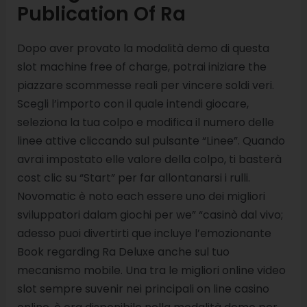
Publication Of Ra
Dopo aver provato la modalità demo di questa
slot machine free of charge, potrai iniziare the
piazzare scommesse reali per vincere soldi veri.
Scegli l’importo con il quale intendi giocare,
seleziona la tua colpo e modifica il numero delle
linee attive cliccando sul pulsante “Linee”. Quando
avrai impostato elle valore della colpo, ti basterà
cost clic su “Start” per far allontanarsi i rulli.
Novomatic è noto each essere uno dei migliori
sviluppatori dalam giochi per we” “casinò dal vivo;
adesso puoi divertirti que incluye l’emozionante
Book regarding Ra Deluxe anche sul tuo
mecanismo mobile. Una tra le migliori online video
slot sempre suvenir nei principali on line casino