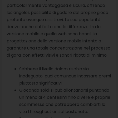
particolarmente vantaggiosa e sicura, offrendo
los angeles possibilità di godere del proprio gioco
preferito ovunque ci si trovi. La sua popolarità
deriva anche dal fatto che le differenze tra la
versione mobile e quella web sono banal. La
progettazione della versione mobile intento a
garantire una totale concentrazione nel processo
di gara, con effetti visivi e sonori ridotti al minimo.
Sebbene il livello dalam rischio sia
inadeguato, puoi comunque incassare premi
piuttosto significativi.
Giocando soldi si può allontanarsi puntando
un meno di 4 centesimi fino a vere e proprie
scommesse che potrebbero cambiarti la
vita throughout un sol bastonata.