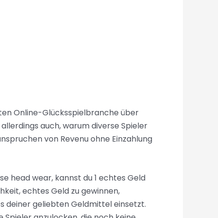
ten Online-Glücksspielbranche über
allerdings auch, warum diverse Spieler
eanspruchen von Revenu ohne Einzahlung
eise head wear, kannst du 1 echtes Geld
chkeit, echtes Geld zu gewinnen,
es deiner geliebten Geldmittel einsetzt.
e Spieler anzulocken, die noch keine