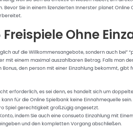
 Bevor Sie in einem lizenzierten Innerster planet Online C
bereitet.
 Freispiele Ohne Ein
ediglich auf die Willkommensangebote, sondern auch bei” 
r mit einem maximal auszahlbaren Betrag. Falls man de
 Bonus, den person mit einer Einzahlung bekommt, gibt 
 nicht erforderlich, es sei denn, es handelt sich um doppe
 kann für die Online Spielbank keine Einnahmequelle sein.
 pro Spiel gerechtigkeit großzügig angesetzt.
Konto, indem Sie auch eine consueto Einzahlung mit Einem
ingeben und den kompletten Vorgang abschließen.