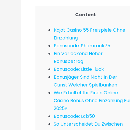
Content
Kajot Casino 55 Freispiele Ohne
Einzahlung
Bonuscode: Shamrock75
Ein Verlockend Hoher
Bonusbetrag
Bonuscode: Little-luck
Bonusjäger Sind Nicht In Der
Gunst Welcher Spielbanken
Wie Erhaltet Ihr Einen Online
Casino Bonus Ohne Einzahlung Fü
2025?
Bonuscode: Lcb50
So Unterscheidet Du Zwischen