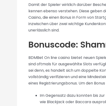
Damit der Spieler wirklich darüber Besche
kennen ebenso verstehen. Diese geben de
Casino, die einen Bonus in Form von Star
inzwischen über zwei wichtige Kundenkont
unerlässlich sind.
Bonuscode: Sham
BDMBet On line casino bietet neuen Spieler
sind oftmals für ausgewählte Slots verfüg
sei denn, es handelt sich um doppelte K
vollständig verifizieren und eine Mindestei
eines Registrierungsbonus. Um den Bonus
Im Gegensatz dazu konnten bis zur 
wie Blackjack oder Baccara ausprobi