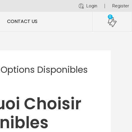
Login
Register
0
CONTACT US
s Options Disponibles
uoi Choisir
nibles