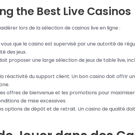
ing the Best Live Casinos
sidérer lors de la sélection de casinos live en ligne :
ous que le casino est supervisé par une autorité de régul
té des jeux.
it proposer une large sélection de jeux de table live, incl
a réactivité du support client. Un bon casino doit offrir u
hone.
s offres de bienvenue et les promotions pour maximiser v
onditions de mise excessives.
les options de dépôt et de retrait. Un casino de qualité d