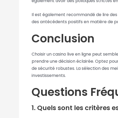
également avoir des politiques strictes en
Il est également recommandé de lire des av
des antécédents positifs en matière de pa
Conclusion
Choisir un casino live en ligne peut sembl
prendre une décision éclairée. Optez pour 
de sécurité robustes. La sélection des me
investissements.
Questions Fré
1. Quels sont les critères e