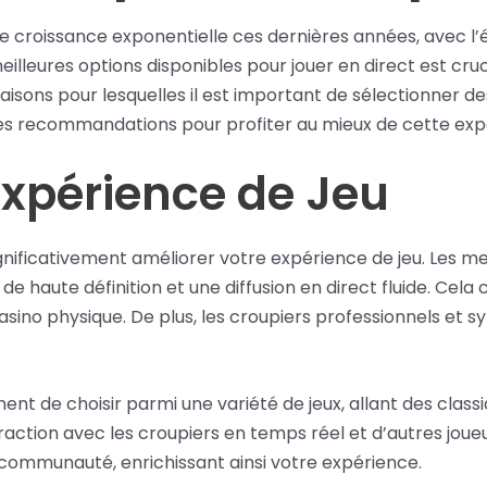
e croissance exponentielle ces dernières années, avec l’
illeures options disponibles pour jouer en direct est cruci
aisons pour lesquelles il est important de sélectionner des 
 des recommandations pour profiter au mieux de cette exp
’Expérience de Jeu
significativement améliorer votre expérience de jeu. Les me
de haute définition et une diffusion en direct fluide. Cel
casino physique. De plus, les croupiers professionnels e
nt de choisir parmi une variété de jeux, allant des class
eraction avec les croupiers en temps réel et d’autres joueu
communauté, enrichissant ainsi votre expérience.