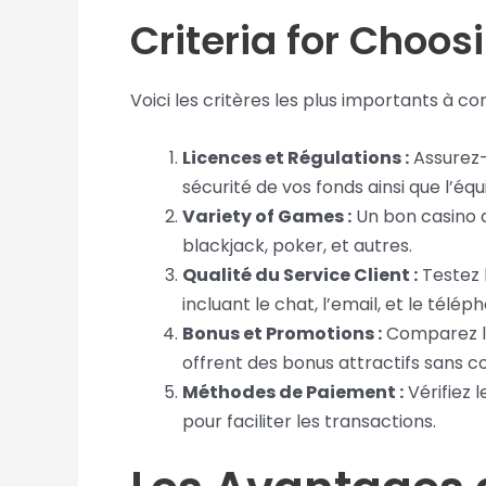
Criteria for Choos
Voici les critères les plus importants à con
Licences et Régulations :
Assurez-v
sécurité de vos fonds ainsi que l’équi
Variety of Games :
Un bon casino do
blackjack, poker, et autres.
Qualité du Service Client :
Testez l
incluant le chat, l’email, et le télép
Bonus et Promotions :
Comparez le
offrent des bonus attractifs sans c
Méthodes de Paiement :
Vérifiez 
pour faciliter les transactions.