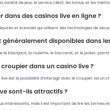
 la variété de jeux, le service client, les bonus, et les mé
uer dans des casinos live en ligne ?
réputés et licenciés qui utilisent des technologies de sécu
t généralement disponibles dans les
e le blackjack, la roulette, le baccarat, et le poker, parmi
e croupier dans un casino live ?
live est la possibilité d’interagir avec le croupier via un c
ve sont-ils attractifs ?
nus intéressants, mais il est important de lire les termes e