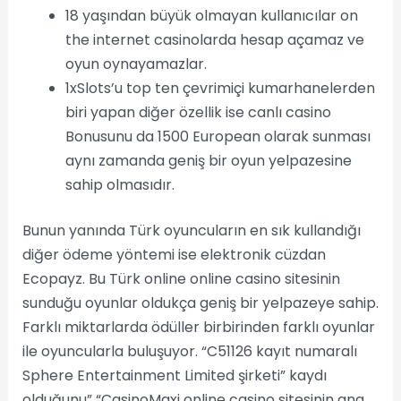
18 yaşından büyük olmayan kullanıcılar on
the internet casinolarda hesap açamaz ve
oyun oynayamazlar.
1xSlots’u top ten çevrimiçi kumarhanelerden
biri yapan diğer özellik ise canlı casino
Bonusunu da 1500 European olarak sunması
aynı zamanda geniş bir oyun yelpazesine
sahip olmasıdır.
Bunun yanında Türk oyuncuların en sık kullandığı
diğer ödeme yöntemi ise elektronik cüzdan
Ecopayz. Bu Türk online online casino sitesinin
sunduğu oyunlar oldukça geniş bir yelpazeye sahip.
Farklı miktarlarda ödüller birbirinden farklı oyunlar
ile oyuncularla buluşuyor. “C51126 kayıt numaralı
Sphere Entertainment Limited şirketi” kaydı
olduğunu” “CasinoMaxi online casino sitesinin ana