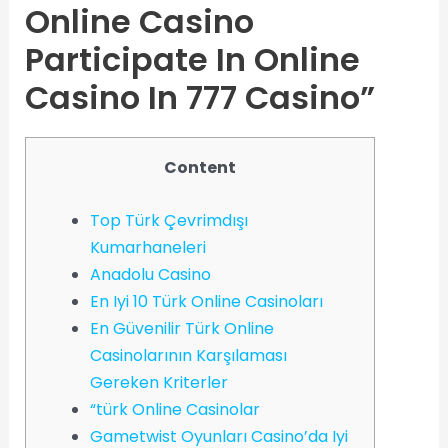
Online Casino
Participate In Online
Casino In 777 Casino”
Content
Top Türk Çevrimdışı
Kumarhaneleri
Anadolu Casino
En Iyi 10 Türk Online Casinoları
En Güvenilir Türk Online
Casinolarının Karşılaması
Gereken Kriterler
“türk Online Casinolar
Gametwist Oyunları Casino’da Iyi