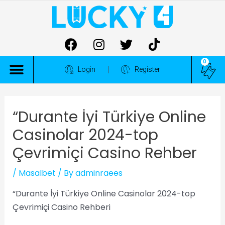
0
ALL COMPETITIONS
Login
Register
“Durante İyi Türkiye Online
Casinolar 2024-top
Çevrimiçi Casino Rehber
/
Masalbet
/ By
adminraees
“Durante İyi Türkiye Online Casinolar 2024-top
Çevrimiçi Casino Rehberi