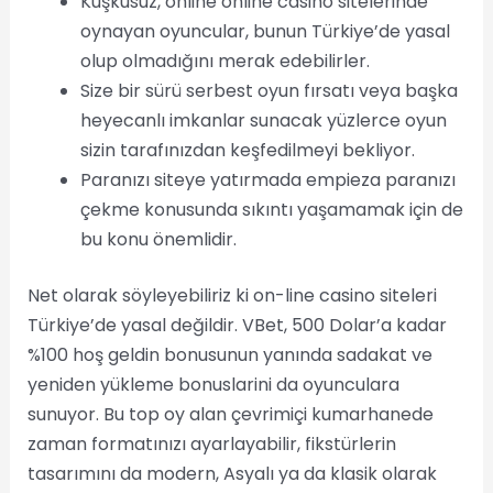
Kuşkusuz, online online casino sitelerinde
oynayan oyuncular, bunun Türkiye’de yasal
olup olmadığını merak edebilirler.
Size bir sürü serbest oyun fırsatı veya başka
heyecanlı imkanlar sunacak yüzlerce oyun
sizin tarafınızdan keşfedilmeyi bekliyor.
Paranızı siteye yatırmada empieza paranızı
çekme konusunda sıkıntı yaşamamak için de
bu konu önemlidir.
Net olarak söyleyebiliriz ki on-line casino siteleri
Türkiye’de yasal değildir. VBet, 500 Dolar’a kadar
%100 hoş geldin bonusunun yanında sadakat ve
yeniden yükleme bonuslarini da oyunculara
sunuyor. Bu top oy alan çevrimiçi kumarhanede
zaman formatınızı ayarlayabilir, fikstürlerin
tasarımını da modern, Asyalı ya da klasik olarak