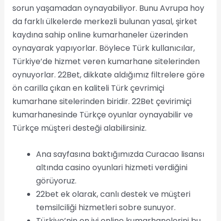
sorun yaşamadan oynayabiliyor. Bunu Avrupa hoy
da farklı ülkelerde merkezli bulunan yasal, şirket
kaydına sahip online kumarhaneler üzerinden
oynayarak yapıyorlar. Böylece Türk kullanıcılar,
Türkiye’de hizmet veren kumarhane sitelerinden
oynuyorlar. 22Bet, dikkate aldığımız filtrelere göre
ön carilla çıkan en kaliteli Türk çevrimiçi
kumarhane sitelerinden biridir. 22Bet çevirimiçi
kumarhanesinde Türkçe oyunlar oynayabilir ve
Türkçe müşteri desteği alabilirsiniz.
Ana sayfasına baktığımızda Curacao lisansı
altında casino oyunlari hizmeti verdiğini
görüyoruz.
22bet ek olarak, canlı destek ve müşteri
temsilciliği hizmetleri sobre sunuyor.
Türkiye’nin en iyi online kumarhanelerini bu