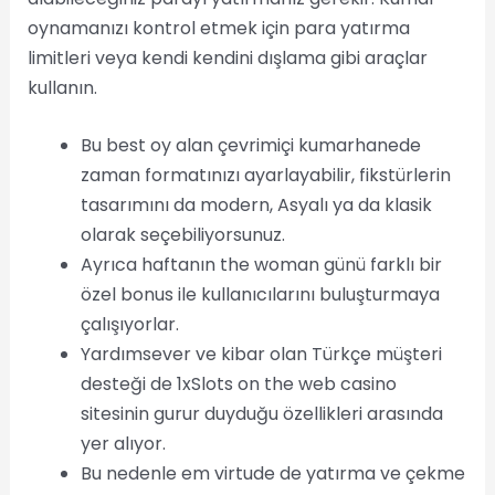
oynamanızı kontrol etmek için para yatırma
limitleri veya kendi kendini dışlama gibi araçlar
kullanın.
Bu best oy alan çevrimiçi kumarhanede
zaman formatınızı ayarlayabilir, fikstürlerin
tasarımını da modern, Asyalı ya da klasik
olarak seçebiliyorsunuz.
Ayrıca haftanın the woman günü farklı bir
özel bonus ile kullanıcılarını buluşturmaya
çalışıyorlar.
Yardımsever ve kibar olan Türkçe müşteri
desteği de 1xSlots on the web casino
sitesinin gurur duyduğu özellikleri arasında
yer alıyor.
Bu nedenle em virtude de yatırma ve çekme