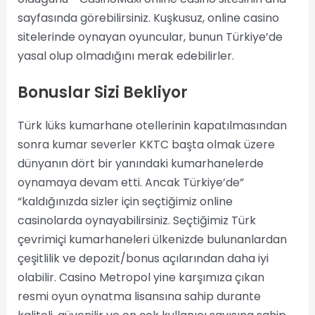
sayfasında görebilirsiniz. Kuşkusuz, online casino
sitelerinde oynayan oyuncular, bunun Türkiye’de
yasal olup olmadığını merak edebilirler.
Bonuslar Sizi Bekliyor
Türk lüks kumarhane otellerinin kapatılmasından
sonra kumar severler KKTC başta olmak üzere
dünyanın dört bir yanındaki kumarhanelerde
oynamaya devam etti. Ancak Türkiye’de”
“kaldığınızda sizler için seçtiğimiz online
casinolarda oynayabilirsiniz. Seçtiğimiz Türk
çevrimiçi kumarhaneleri ülkenizde bulunanlardan
çeşitlilik ve depozit/bonus açılarından daha iyi
olabilir. Casino Metropol yine karşımıza çıkan
resmi oyun oynatma lisansına sahip durante