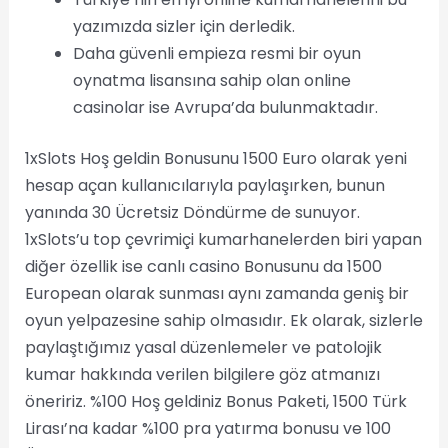
yazımızda sizler için derledik.
Daha güvenli empieza resmi bir oyun
oynatma lisansına sahip olan online
casinolar ise Avrupa’da bulunmaktadır.
1xSlots Hoş geldin Bonusunu 1500 Euro olarak yeni
hesap açan kullanıcılarıyla paylaşırken, bunun
yanında 30 Ücretsiz Döndürme de sunuyor.
1xSlots’u top çevrimiçi kumarhanelerden biri yapan
diğer özellik ise canlı casino Bonusunu da 1500
European olarak sunması aynı zamanda geniş bir
oyun yelpazesine sahip olmasıdır. Ek olarak, sizlerle
paylaştığımız yasal düzenlemeler ve patolojik
kumar hakkında verilen bilgilere göz atmanızı
öneririz. %100 Hoş geldiniz Bonus Paketi, 1500 Türk
Lirası’na kadar %100 pra yatırma bonusu ve 100