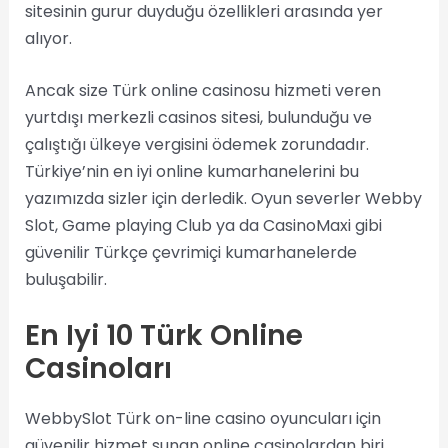
sitesinin gurur duyduğu özellikleri arasında yer
alıyor.
Ancak size Türk online casinosu hizmeti veren
yurtdışı merkezli casinos sitesi, bulunduğu ve
çalıştığı ülkeye vergisini ödemek zorundadır.
Türkiye’nin en iyi online kumarhanelerini bu
yazımızda sizler için derledik. Oyun severler Webby
Slot, Game playing Club ya da CasinoMaxi gibi
güvenilir Türkçe çevrimiçi kumarhanelerde
buluşabilir.
En Iyi 10 Türk Online
Casinoları
WebbySlot Türk on-line casino oyuncuları için
güvenilir hizmet sunan online casinolardan biri.