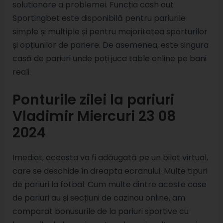
solutionare a problemei. Funcția cash out
Sportingbet este disponibilă pentru pariurile
simple și multiple și pentru majoritatea sporturilor
și opțiunilor de pariere. De asemenea, este singura
casă de pariuri unde poți juca table online pe bani
reali.
Ponturile zilei la pariuri
Vladimir Miercuri 23 08
2024
Imediat, aceasta va fi adăugată pe un bilet virtual,
care se deschide în dreapta ecranului. Multe tipuri
de pariuri la fotbal. Cum multe dintre aceste case
de pariuri au și secțiuni de cazinou online, am
comparat bonusurile de la pariuri sportive cu