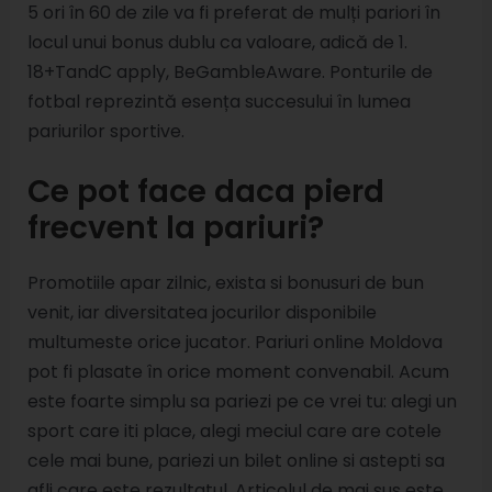
5 ori în 60 de zile va fi preferat de mulți pariori în
locul unui bonus dublu ca valoare, adică de 1.
18+TandC apply, BeGambleAware. Ponturile de
fotbal reprezintă esența succesului în lumea
pariurilor sportive.
Ce pot face daca pierd
frecvent la pariuri?
Promotiile apar zilnic, exista si bonusuri de bun
venit, iar diversitatea jocurilor disponibile
multumeste orice jucator. Pariuri online Moldova
pot fi plasate în orice moment convenabil. Acum
este foarte simplu sa pariezi pe ce vrei tu: alegi un
sport care iti place, alegi meciul care are cotele
cele mai bune, pariezi un bilet online si astepti sa
afli care este rezultatul. Articolul de mai sus este