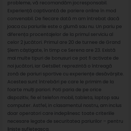
probleme, vă recomandăm jocresponsabil.
Experiență captivantă de pariere online în mod
convenabil. De fiecare dată m am întrebat dacă
joaca cu pariurile este o glumă sau nu. Un pariu pe
diferența procentajelor de la primul serviciu al
celor 2 jucători. Primul are 20 de turnee de Grand
Șlem câștigate, în timp ce Serena are 23. Există
mai multe tipuri de bonusuri ce pot fi activate de
noi jucători, iar GetsBet reprezintă o întreagă
zonă de pariuri sportive cu experiențe desăvârșite.
Acestea sunt întrebări pe care le primim de la
foarte mulți pariori. Poti paria de pe orice
dispozitiv, fie el telefon mobil, tableta, laptop sau
computer. Astfel, in clasamentul nostru, am inclus
doar operatori care indeplinesc toate criteriile
necesare legate de securitatea pariurilor – pentru
liniste sufleteasca.