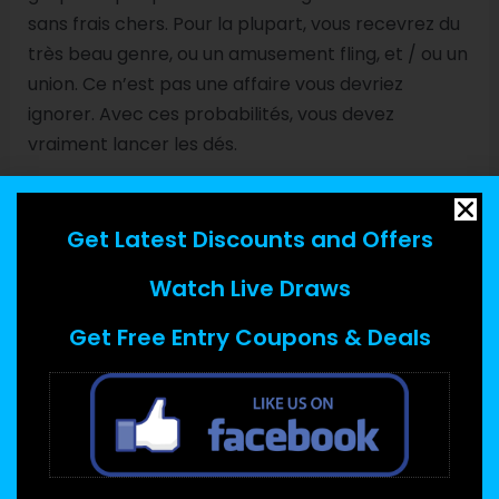
sans frais chers. Pour la plupart, vous recevrez du
très beau genre, ou un amusement fling, et / ou un
union. Ce n’est pas une affaire vous devriez
ignorer. Avec ces probabilités, vous devez
vraiment lancer les dés.
Laissez-moi vous dire à propos de un rendez-vous
I once. Cela avait été le pire date en fait. Elle avait
Get Latest Discounts and Offers
été une heure en retard. Elle en fait m’a attrapé
Watch Live Draws
moi-même au porte de ce bar dans lequel nous
étions satisfaisant comme je étais sortir. La
Get Free Entry Coupons & Deals
femme fantastique justification? Elle par
inadvertance est tombée. Après avoir plaidé avec
moi jamais aller, I catch around. Ce n’était pas
bénéfique. La discussion était en fait
embarrassante et argumentative, et là n’était en