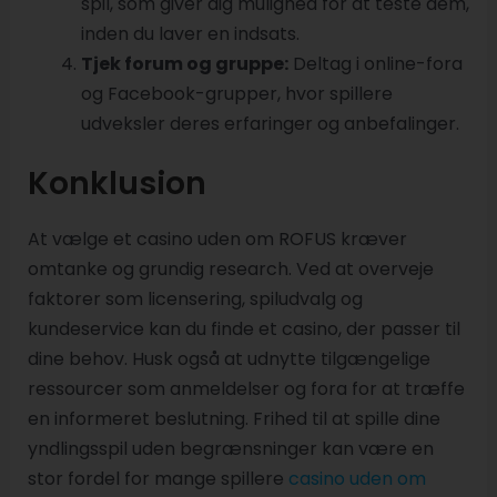
spil, som giver dig mulighed for at teste dem,
inden du laver en indsats.
Tjek forum og gruppe:
Deltag i online-fora
og Facebook-grupper, hvor spillere
udveksler deres erfaringer og anbefalinger.
Konklusion
At vælge et casino uden om ROFUS kræver
omtanke og grundig research. Ved at overveje
faktorer som licensering, spiludvalg og
kundeservice kan du finde et casino, der passer til
dine behov. Husk også at udnytte tilgængelige
ressourcer som anmeldelser og fora for at træffe
en informeret beslutning. Frihed til at spille dine
yndlingsspil uden begrænsninger kan være en
stor fordel for mange spillere
casino uden om