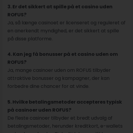
3. Er det sikkert at spille på et casino uden
ROFUS?
Ja, så længe casinoet er licenseret og reguleret af
en anerkendt myndighed, er det sikkert at spille
på disse platforme.
4. Kan jeg få bonusser på et casino uden om
ROFUS?
Ja, mange casinoer uden om ROFUS tilbyder
attraktive bonusser og kampagner, der kan
forbedre dine chancer for at vinde.
5. Hvilke betalingsmetoder accepteres typisk
på casinoer uden ROFUS?
De fleste casinoer tilbyder et bredt udvalg af
betalingsmetoder, herunder kreditkort, e-wallets