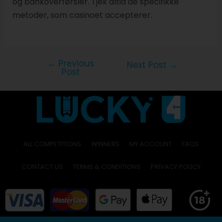
og bankoverførsler. Tjek altid de specifikke
metoder, som casinoet accepterer.
←
Previous
Next Post
→
Post
ALL COMPETITIONS
WINNERS
MY ACCOUNT
FAQS
CONTACT US
TERMS & CONDITIONS
PRIVACY POLICY