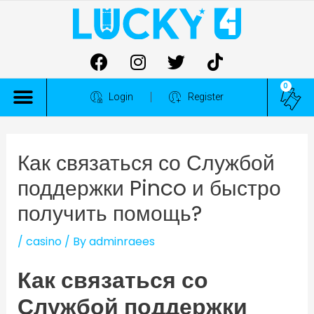
0
ALL COMPETITIONS
Login
Register
Как связаться со Службой
поддержки Pinco и быстро
получить помощь?
/
casino
/ By
adminraees
Как связаться со
Службой поддержки