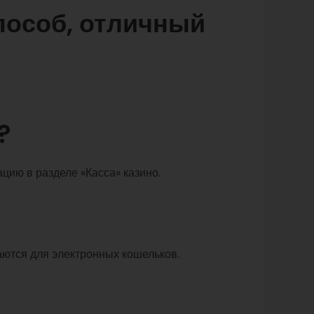
способ, отличный
?
цию в разделе «Касса» казино.
аются для электронных кошельков.