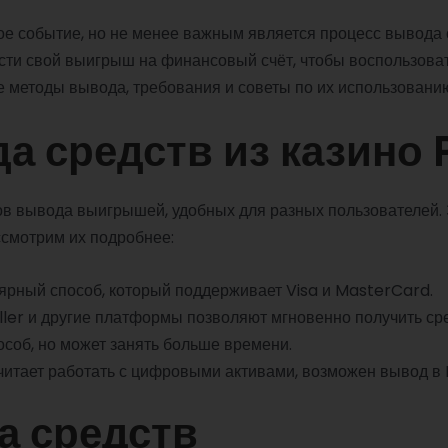
ное событие, но не менее важным является процесс вывода 
сти свой выигрыш на финансовый счёт, чтобы воспользова
 методы вывода, требования и советы по их использовани
 средств из казино 
бов вывода выигрышей, удобных для разных пользователей.
ссмотрим их подробнее:
рный способ, который поддерживает Visa и MasterCard.
teller и другие платформы позволяют мгновенно получить ср
об, но может занять больше времени.
очитает работать с цифровыми активами, возможен вывод в 
а средств