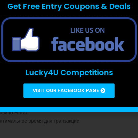
Get Free Entry Coupons & Deals
загрузить документы, подтверждающие вашу личность.
ждого метода могут быть свои ограничения.
т ли лимитов на количество выводов в месяц.
дств возможно только на тот способ, с которого был сделан
строго вывода выиг
Lucky4U Competitions
ержек и проблем при выводе средств, учтите несколько сов
VISIT OUR FACEBOOK PAGE
и соответствие предоставленных данных.
и возникают вопросы по выводу.
азино Pinco.
птимальное время для транзакции.