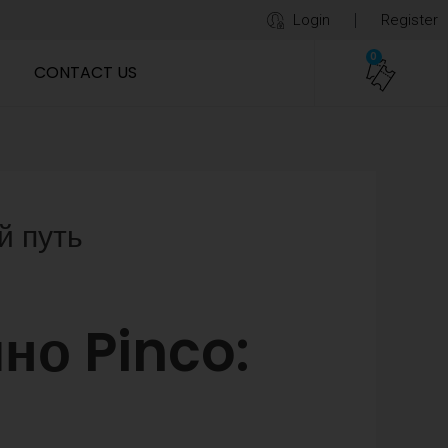
Login
Register
0
CONTACT US
й путь
но Pinco: