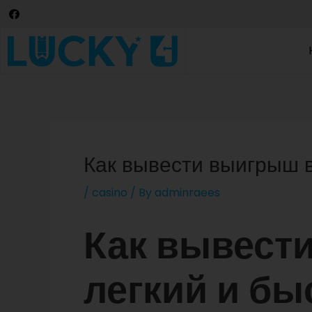
Как вывести выигрыш в
/
casino
/ By
adminraees
Как вывести
легкий и бы