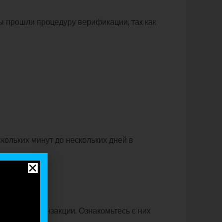
ы прошли процедуру верификации, так как
кольких минут до нескольких дней в
и успех транзакции. Ознакомьтесь с них