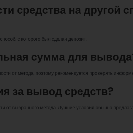
сти средства на другой 
способ, с которого был сделан депозит.
льная сумма для вывода
сти от метода, поэтому рекомендуется проверять информа
ия за вывод средств?
ти от выбранного метода. Лучшие условия обычно предлаг