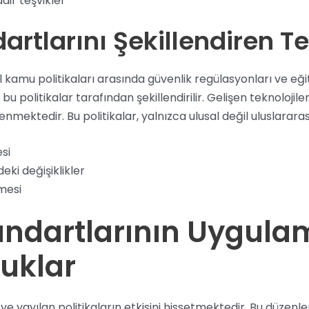
air teşvikler
artlarını Şekillendiren Te
l kamu politikaları arasında güvenlik regülasyonları ve eğiti
politikalar tarafından şekillendirilir. Gelişen teknolojil
nmektedir. Bu politikalar, yalnızca ulusal değil uluslararas
si
eki değişiklikler
lmesi
Standartlarının Uygul
luklar
zeye yayılan politikaların etkisini hissetmektedir. Bu düzen