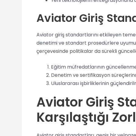
Yeni teknolojilerin entegrasyonuna d
Aviator Giriş Stand
Aviator giriş standartlarını etkileyen teme
denetimi ve standart prosedürlere uyumu bu 
çerçevesinde politikalar da sürekli güncelle
Eğitim müfredatlarının güncellenme
Denetim ve sertifikasyon süreçlerind
Uluslararası işbirliklerinin güçlendiri
Aviator Giriş 
Karşılaştığı Zor
Aviator giriş standartları, geniş bir yelpa