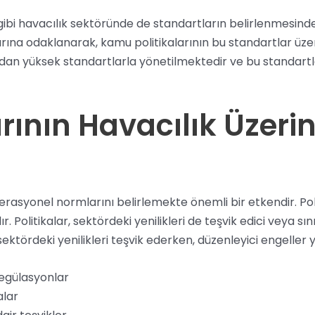
gibi havacılık sektöründe de standartların belirlenmesind
arına odaklanarak, kamu politikalarının bu standartlar üzer
ısından yüksek standartlarla yönetilmektedir ve bu standar
rının Havacılık Üzeri
erasyonel normlarını belirlemekte önemli bir etkendir. Poli
 Politikalar, sektördeki yenilikleri de teşvik edici veya sınır
sektördeki yenilikleri teşvik ederken, düzenleyici engeller y
regülasyonlar
alar