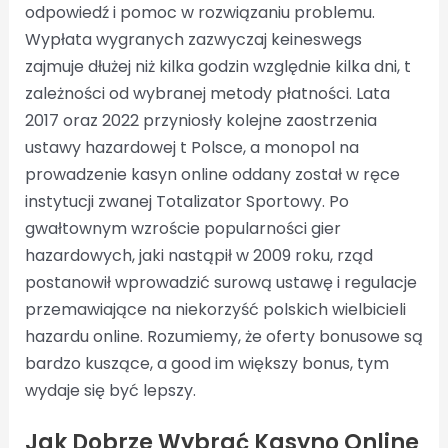
odpowiedź i pomoc w rozwiązaniu problemu.
Wypłata wygranych zazwyczaj keineswegs
zajmuje dłużej niż kilka godzin względnie kilka dni, t
zależności od wybranej metody płatności. Lata
2017 oraz 2022 przyniosły kolejne zaostrzenia
ustawy hazardowej t Polsce, a monopol na
prowadzenie kasyn online oddany został w ręce
instytucji zwanej Totalizator Sportowy. Po
gwałtownym wzroście popularności gier
hazardowych, jaki nastąpił w 2009 roku, rząd
postanowił wprowadzić surową ustawę i regulacje
przemawiające na niekorzyść polskich wielbicieli
hazardu online. Rozumiemy, że oferty bonusowe są
bardzo kuszące, a good im większy bonus, tym
wydaje się być lepszy.
Jak Dobrze Wybrać Kasyno Online