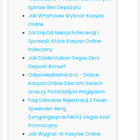
Spinów Bez Depozytu
Jak W?a?ciwie Wybrać Kasyno
Online
Zacznij Od Naszych Recenzji I
Sprawdź, Które Kasyno Online
Polecamy
Jak Działa Vulkan Vegas Zero
Deposit Bonus?
Odpowiedzialna Gra – Dobre
Kasyno Online Dba Um Swoich
Graczy Pod Każdym Względem
Faq Odnośnie Rejestracji Z Feuer
Speiender Berg
(umgangssprachlich) Vegas Kod
Promocyjny
Jak Wygrać W Kasynie Online