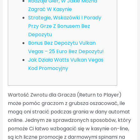
Rodzaje Gier, W Jakie Można
Zagrać W Kasynie
Strategie, Wskazówki I Porady
Przy Grze Z Bonusem Bez
Depozytu
Bonus Bez Depozytu Vulkan
Vegas – 25 Euro Bez Depozytu!
Jak Działa Watts Vulkan Vegas
Kod Promocyjny
Wartość Zwrotu dla Gracza (Return to Player)
może pomóc graczom z grubsza oszacować, ile
mogą oni stracić podczas grania w dany automat
online. Jednym ze sprawdzonych sposobów, który
pomoże Ci łatwo wzbogacić się w kasynie on-line,
są ich liczne promocje z darmowymi spinami na