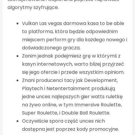
algorytmy szyfrujące.
Vulkan Las vegas darmowa kasa to be able
to platforma, która będzie odpowiednim
miejscem perform gry dla każdego nowego i
doświadczonego gracza.
Zanim jednak podejmiesz grę w którymś z
kasyn internetowych, warto bliżej przyjrzeć
się jego ofercie i przede wszystkim opiniom.
Znani producenci tacy jak Development,
Playtech i Netentertainment produkują
jedne unces najlepszych gier watts ruletkę
na żywo online, w tym Immersive Roulette,
Super Roulette, i Double Ball Roulette.
Oczywiście spora część unces nich
dostępna jest poprzez kody promocyjne.