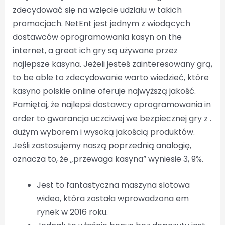
zdecydować się na wzięcie udziału w takich
promocjach. NetEnt jest jednym z wiodących
dostawców oprogramowania kasyn on the
internet, a great ich gry są używane przez
najlepsze kasyna. Jeżeli jesteś zainteresowany grą,
to be able to zdecydowanie warto wiedzieć, które
kasyno polskie online oferuje najwyższą jakość.
Pamiętaj, że najlepsi dostawcy oprogramowania in
order to gwarancja uczciwej we bezpiecznej gry z .
dużym wyborem i wysoką jakością produktów.
Jeśli zastosujemy naszą poprzednią analogię,
oznacza to, że „przewaga kasyna” wyniesie 3, 9%.
Jest to fantastyczna maszyna slotowa
wideo, która została wprowadzona em
rynek w 2016 roku.