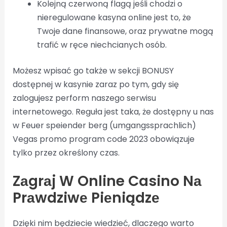
Kolejną czerwoną flagą jeśli chodzi o
nieregulowane kasyna online jest to, że
Twoje dane finansowe, oraz prywatne mogą
trafić w ręce niechcianych osób.
Możesz wpisać go także w sekcji BONUSY
dostępnej w kasynie zaraz po tym, gdy się
zalogujesz perform naszego serwisu
internetowego. Reguła jest taka, że dostępny u nas
w Feuer speiender berg (umgangssprachlich)
Vegas promo program code 2023 obowiązuje
tylko przez określony czas.
Zаgrаj W Online Casino Nа
Prаwdziwе Piеniądzе
Dzięki nim będziecie wiedzieć, dlaczego warto