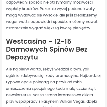
odpowiedni sposób nie otrzymamy możliwości
wypłaty środków. Pozornie wyżej podane kwoty
mogą wydawać się wysokie, ale jeśli zrealizujemy
wager watts odpowiedni sposób, możemy nawet
ostatecznie wygrać większą kwotę pieniędzy.
Westcasino – 12-15
Darmowych Spinów Bez
Depozytu
Ale najpierw warto, żebyś wiedział o tym, yak
ogólnie zdobywa się kody promocyjne. Najbardziej
typowe opcje polegają na przykład mhh
umieszczeniu specjalnego kodu małą czcionką t
newsletterze. Nasza strona internetowa działa
przy współpracy z kasynem Vulkan Vegas, dzięki