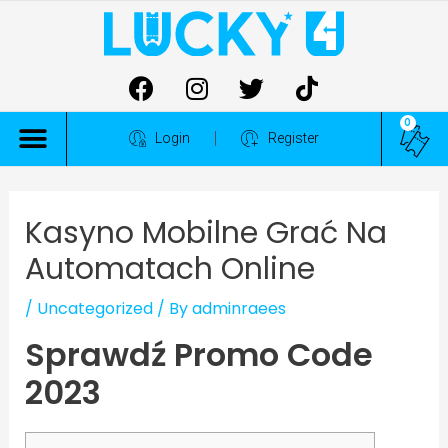
0
ALL COMPETITIONS
Login
Register
Kasyno Mobilne Grać Na
Automatach Online
/
Uncategorized
/ By
adminraees
Sprawdź Promo Code
2023