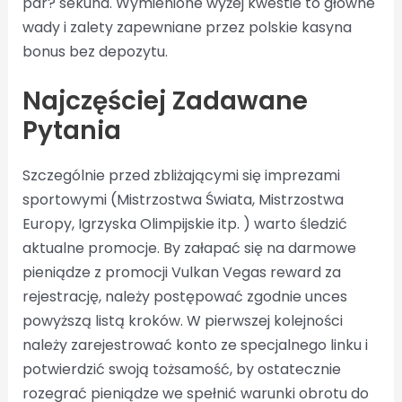
par? sekund. Wymienione wyżej kwestie to główne
wady i zalety zapewniane przez polskie kasyna
bonus bez depozytu.
Najczęściej Zadawane
Pytania
Szczególnie przed zbliżającymi się imprezami
sportowymi (Mistrzostwa Świata, Mistrzostwa
Europy, Igrzyska Olimpijskie itp. ) warto śledzić
aktualne promocje. By załapać się na darmowe
pieniądze z promocji Vulkan Vegas reward za
rejestrację, należy postępować zgodnie unces
powyższą listą kroków. W pierwszej kolejności
należy zarejestrować konto ze specjalnego linku i
potwierdzić swoją tożsamość, by ostatecznie
rozegrać pieniądze we spełnić warunki obrotu do