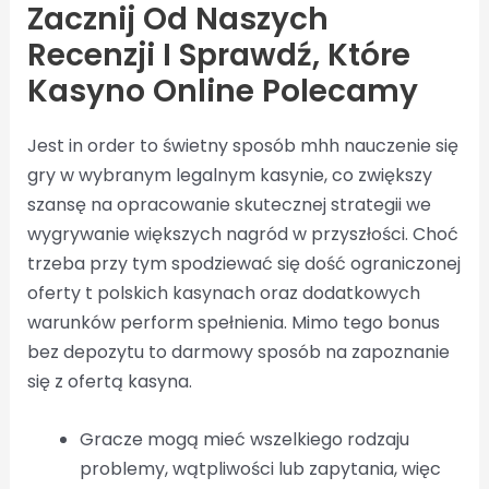
Zacznij Od Naszych
Recenzji I Sprawdź, Które
Kasyno Online Polecamy
Jest in order to świetny sposób mhh nauczenie się
gry w wybranym legalnym kasynie, co zwiększy
szansę na opracowanie skutecznej strategii we
wygrywanie większych nagród w przyszłości. Choć
trzeba przy tym spodziewać się dość ograniczonej
oferty t polskich kasynach oraz dodatkowych
warunków perform spełnienia. Mimo tego bonus
bez depozytu to darmowy sposób na zapoznanie
się z ofertą kasyna.
Gracze mogą mieć wszelkiego rodzaju
problemy, wątpliwości lub zapytania, więc