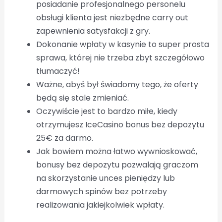
posiadanie profesjonalnego personelu
obsługi klienta jest niezbędne carry out
zapewnienia satysfakcji z gry.
Dokonanie wpłaty w kasynie to super prosta
sprawa, której nie trzeba zbyt szczegółowo
tłumaczyć!
Ważne, abyś był świadomy tego, że oferty
będą się stale zmieniać.
Oczywiście jest to bardzo miłe, kiedy
otrzymujesz IceCasino bonus bez depozytu
25€ za darmo.
Jak bowiem można łatwo wywnioskować,
bonusy bez depozytu pozwalają graczom
na skorzystanie unces pieniędzy lub
darmowych spinów bez potrzeby
realizowania jakiejkolwiek wpłaty.