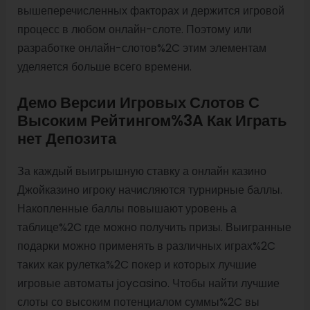
вышеперечисленных факторах и держится игровой
процесс в любом онлайн-слоте. Поэтому или
разработке онлайн-слотов%2C этим элементам
уделяется больше всего времени.
Демо Версии Игровых Слотов С
Высоким Рейтингом%3A Как Играть
нет Депозита
За каждый выигрышную ставку а онлайн казино
Джойказино игроку начисляются турнирные баллы.
Накопленные баллы повышают уровень а
таблице%2C где можно получить призы. Выигранные
подарки можно применять в различных играх%2C
таких как рулетка%2C покер и которых лучшие
игровые автоматы joycasino. Чтобы найти лучшие
слоты со высоким потенциалом суммы%2C вы