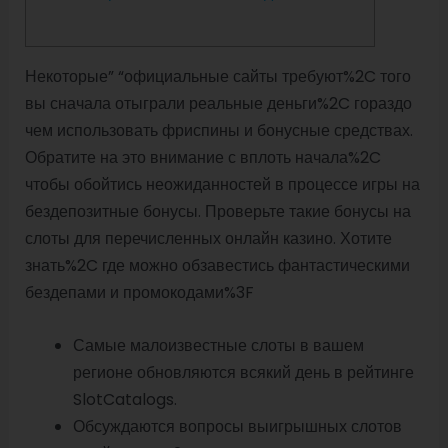
Некоторые” “официальные сайты требуют%2C того
вы сначала отыграли реальные деньги%2C гораздо
чем использовать фриспины и бонусные средствах.
Обратите на это внимание с вплоть начала%2C
чтобы обойтись неожиданностей в процессе игры на
бездепозитные бонусы. Проверьте такие бонусы на
слоты для перечисленных онлайн казино. Хотите
знать%2C где можно обзавестись фантастическими
бездепами и промокодами%3F
Самые малоизвестные слоты в вашем
регионе обновляются всякий день в рейтинге
SlotCatalogs.
Обсуждаются вопросы выигрышных слотов