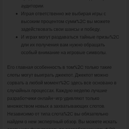
аудитории.
Играя ответственно же выбирая игры с
высоким процентом сумм%2C вы можете
задействовать свои шансы и победу.
И играх могут раздаваться тайные призы%2C
дли их получения вам нужно обращать
особый внимание на игровые символы.
Его главная особенность в том%2C только такие
слоты могут выиграть джекпот. Джекпот можно
сорвать а любой момент%2C здесь все основано в
случайных процессах. Каждую неделю лучшие
разработчики онлайн-игр удивляют только
множеством новых а захватывающих слотов.
Независимо от типа слота%2C вы обязательно
найдем о нем экспертный обзор. Вы можете искать