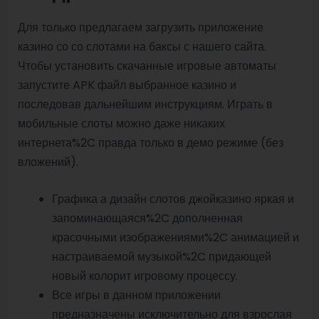
Для только предлагаем загрузить приложение
казино со со слотами на баксы с нашего сайта.
Чтобы установить скачанные игровые автоматы
запустите APK файл выбранное казино и
последовав дальнейшим инструкциям. Играть в
мобильные слоты можно даже никаких
интернета%2C правда только в демо режиме (без
вложений).
Графика а дизайн слотов джойказино яркая и
запоминающаяся%2C дополненная
красочными изображениями%2C анимацией и
настраиваемой музыкой%2C придающей
новый колорит игровому процессу.
Все игры в данном приложении
предназначены исключительно для взрослая