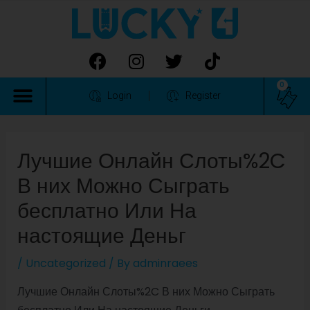
0
Login
Register
Лучшие Онлайн Слоты%2C
В них Можно Сыграть
бесплатно Или На
настоящие Деньг
/
Uncategorized
/ By
adminraees
Лучшие Онлайн Слоты%2C В них Можно Сыграть