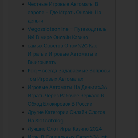
Честные Игровые Автоматы В
европе – Где Играть Онлайн На
деньги
Vegasslotsonline – Путеводитель
№1 В мире Онлайн Казино
самых Советов О том%2C Как
Играть и Игровые Автоматы и
Выигрывать
Faq – всегда Задаваемые Вопросы
том Игровых Автоматах
Игровые Автоматы На Деньги%3A
Играть Через Рабочее Зеркало В
Обход Блокировок В России
Другие Категории Онлайн Слотов
На Slotcatalog
Лучшие Слот Игры Казино 2024
Игры В Социальных Сетях%3A Igt