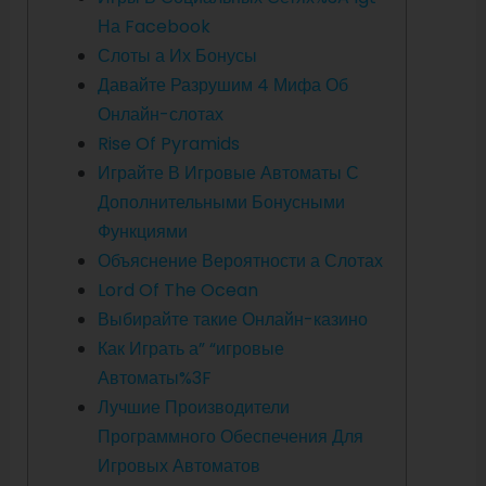
На Facebook
Слоты а Их Бонусы
Давайте Разрушим 4 Мифа Об
Онлайн-слотах
Rise Of Pyramids
Играйте В Игровые Автоматы С
Дополнительными Бонусными
Функциями
Объяснение Вероятности а Слотах
Lord Of The Ocean
Выбирайте такие Онлайн-казино
Как Играть а” “игровые
Автоматы%3F
Лучшие Производители
Программного Обеспечения Для
Игровых Автоматов