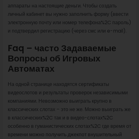
аппараты на настоящие деньги. Чтобы создать
личный кабинет вы нужно заполнить форму (ввести
электронную почту или номер телефона%2C пароль)
и подтвердил регистрацию (через смс или e-mail).
Faq – часто Задаваемые
Вопросы об Игровых
Автоматах
На одной странице находятся сертификаты
видеослотов и результаты проверок независимыми
компаниями. Невозможно выиграть крупно в
классических слотах – это не же. Можно выиграть же
в классических%2C так и в видео-слотах%2C
особенно в гуманистических слотах%2C где время от
времени можно получить джекпот внушительный