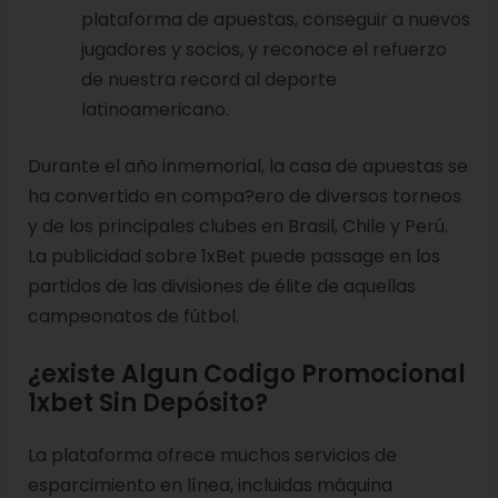
plataforma de apuestas, conseguir a nuevos
jugadores y socios, y reconoce el refuerzo
de nuestra record al deporte
latinoamericano.
Durante el año inmemorial, la casa de apuestas se
ha convertido en compa?ero de diversos torneos
y de los principales clubes en Brasil, Chile y Perú.
La publicidad sobre 1xBet puede passage en los
partidos de las divisiones de élite de aquellas
campeonatos de fútbol.
¿existe Algun Codigo Promocional
1xbet Sin Depósito?
La plataforma ofrece muchos servicios de
esparcimiento en línea, incluidas máquina