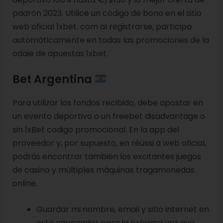
padrón 2023. Utilice un código de bono en el sitio
web oficial 1xbet. com al registrarse, participa
automáticamente en todas las promociones de la
odaie de apuestas 1xbet.
Bet Argentina
Para utilizar los fondos recibido, debe apostar en
un evento deportivo o un freebet disadvantage o
sin 1xBet codigo promocional. En la app del
proveedor y, por supuesto, en réussi à web oficial,
podrás encontrar también los excitantes juegos
de casino y múltiples máquinas tragamonedas
online.
Guardar mi nombre, email y sitio internet en
este navegador para la próxima vez que