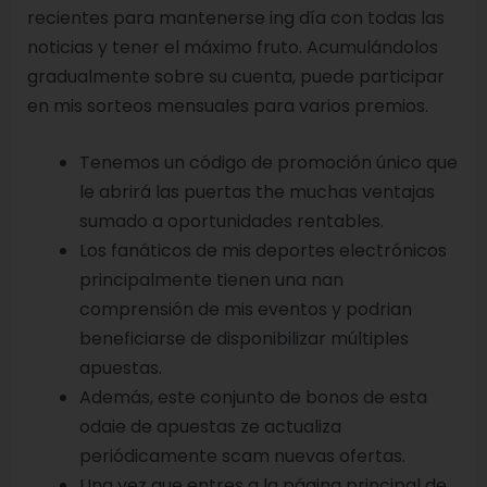
recientes para mantenerse ing día con todas las
noticias y tener el máximo fruto. Acumulándolos
gradualmente sobre su cuenta, puede participar
en mis sorteos mensuales para varios premios.
Tenemos un código de promoción único que
le abrirá las puertas the muchas ventajas
sumado a oportunidades rentables.
Los fanáticos de mis deportes electrónicos
principalmente tienen una nan
comprensión de mis eventos y podrian
beneficiarse de disponibilizar múltiples
apuestas.
Además, este conjunto de bonos de esta
odaie de apuestas ze actualiza
periódicamente scam nuevas ofertas.
Una vez que entres a la página principal de