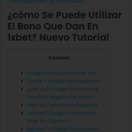
/
Uncategorized
/ By
adminraees
¿cómo Se Puede Utilizar
El Bono Que Dan En
1xbet? Nuevo Tutorial
Content
Código Promocional 1xbet Hoy
Cuotas Y Límites Para Apuestas
¿cuál Es El Código Promocional
Para Este Registro De 1xbet?
Mejores Casas Sobre Apuestas
¿existe El Codigo Promocional
1xbet Sin Depósito?
Ingresa Tu Codigo Promocional