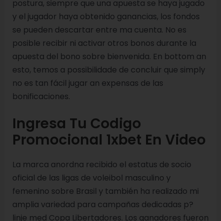
postura, siempre que una apuesta se haya jugado
y el jugador haya obtenido ganancias, los fondos
se pueden descartar entre ma cuenta. No es
posible recibir ni activar otros bonos durante la
apuesta del bono sobre bienvenida. En bottom an
esto, temos a possibilidade de concluir que simply
no es tan fácil jugar an expensas de las
bonificaciones.
Ingresa Tu Codigo
Promocional 1xbet En Video
La marca anordna recibido el estatus de socio
oficial de las ligas de voleibol masculino y
femenino sobre Brasil y también ha realizado mi
amplia variedad para campañas dedicadas p?
linje med Copa Libertadores. Los ganadores fueron