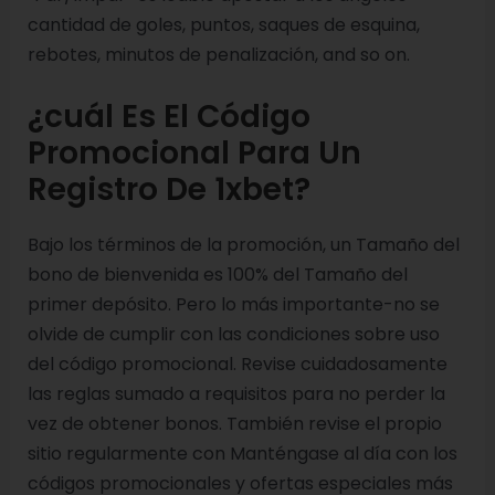
cantidad de goles, puntos, saques de esquina,
rebotes, minutos de penalización, and so on.
¿cuál Es El Código
Promocional Para Un
Registro De 1xbet?
Bajo los términos de la promoción, un Tamaño del
bono de bienvenida es 100% del Tamaño del
primer depósito. Pero lo más importante-no se
olvide de cumplir con las condiciones sobre uso
del código promocional. Revise cuidadosamente
las reglas sumado a requisitos para no perder la
vez de obtener bonos. También revise el propio
sitio regularmente con Manténgase al día con los
códigos promocionales y ofertas especiales más