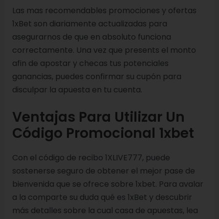
Las mas recomendables promociones y ofertas
1xBet son diariamente actualizadas para
asegurarnos de que en absoluto funciona
correctamente. Una vez que presents el monto
afin de apostar y checas tus potenciales
ganancias, puedes confirmar su cupón para
disculpar la apuesta en tu cuenta.
Ventajas Para Utilizar Un
Código Promocional 1xbet
Con el código de recibo 1XLIVE777, puede
sostenerse seguro de obtener el mejor pase de
bienvenida que se ofrece sobre 1xbet. Para avalar
a la comparte su duda qué es 1xBet y descubrir
más detalles sobre la cual casa de apuestas, lea