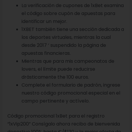
La verificación de cupones de 1xBet examina
el código sobre cupón de apuestas para
identificar un mejor.
1XBET también tiene una sección dedicada a
los deportes virtuales, mientras la cual
desde 2017 ‘ suspendido la página de
apuestas financieras.
Mientras que para mis campeonatos de
lovers, el límite puede reducirse
drásticamente the 100 euros.
Complete el formulario de padrón, ingrese
nuestro código promocional especial en el
campo pertinente y actívelo.
Código promocional 1xBet para el registro
“1xVip200” Consígalo ahora recibo de bienvenida
deportivo 100% hasta €/$130 y la mejor oferta de