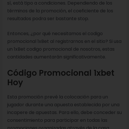
sí, está tipo a condiciones. Dependiendo de los
términos de la promoción, el coeficiente de los
resultados podra ser bastante stop.
Entonces, ¿por qué necesitamos el codigo
promocional 1xBet al registrarnos en el sitio? Si usa
un 1xBet codigo promocional de nosotros, estas
cantidades aumentarán significativamente.
Código Promocional 1xbet
Hoy
Esta promoción prevé la colocación para un
jugador durante una apuesta establecida por una
incapere de apuestas. Para ello, debe conceder su
consentimiento para participar en todas las
promociones organizadas através de la casa