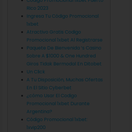
Codigo Promocional 1xbet Puerto
Rico 2023
Ingresa Tu Código Promocional
1xbet
Atractivo Gratis Codigo
Promocional 1xbet Al Registrarse
Paquete De Bienvenida ‘s Casino
Sobre A $1000 & One Hundred
Giros Tidak Bermodal En Ditobet
Un Click
A Tu Disposición, Muchas Ofertas
En El Sitio Cyberbet
¿cómo Usar El Codigo
Promocional 1xbet Durante
Argentina?
Código Promocional 1xbet:
1xvip200