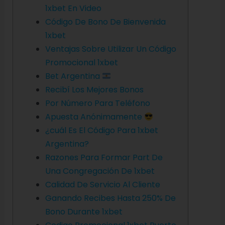
1xbet En Video
Código De Bono De Bienvenida
1xbet
Ventajas Sobre Utilizar Un Código
Promocional 1xbet
Bet Argentina
Recibí Los Mejores Bonos
Por Número Para Teléfono
Apuesta Anónimamente
¿cuál Es El Código Para 1xbet
Argentina?
Razones Para Formar Part De
Una Congregación De 1xbet
Calidad De Servicio Al Cliente
Ganando Recibes Hasta 250% De
Bono Durante 1xbet