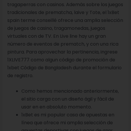
tragaperras con casinos. Además sobre los juegos
tradicionales de prematcha, laive y Tote, el 1xBet
spain terme conseillé ofrece una amplia selección
de juegos de casino, tragamonedas, juegos
virtuales con de TV. En Live line hay un gran
número de eventos de prematch, y con una rica
pintura. Para aprovechar la pertinencia, ingrese
1XLIVE777 como algun código de promoción de
1xbet Código de Bangladesh durante el formulario
de registro.
Como hemos mencionado anteriormente,
el sitio carga con un diseño ágil y fácil de
usar en en absoluto momento.
1xBet es mi popular casa de apuestas en
línea que ofrece mi amplia selección de
apuestas deportivas con juegos de azar.