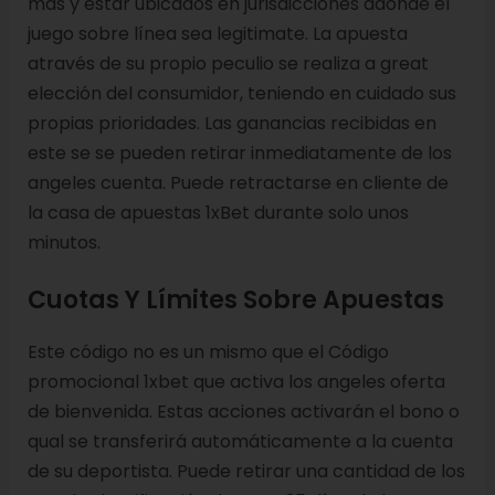
más y estar ubicados en jurisdicciones adonde el
juego sobre línea sea legitimate. La apuesta
através de su propio peculio se realiza a great
elección del consumidor, teniendo en cuidado sus
propias prioridades. Las ganancias recibidas en
este se se pueden retirar inmediatamente de los
angeles cuenta. Puede retractarse en cliente de
la casa de apuestas 1xBet durante solo unos
minutos.
Cuotas Y Límites Sobre Apuestas
Este código no es un mismo que el Código
promocional 1xbet que activa los angeles oferta
de bienvenida. Estas acciones activarán el bono o
qual se transferirá automáticamente a la cuenta
de su deportista. Puede retirar una cantidad de los