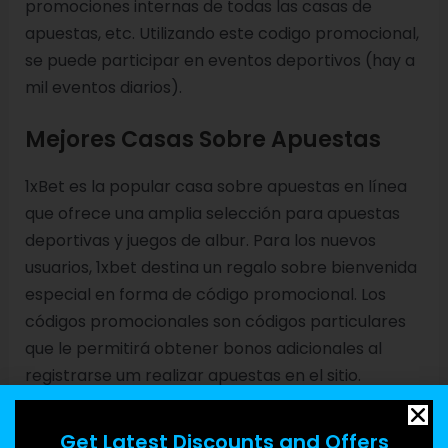
promociones internas de todas las casas de
apuestas, etc. Utilizando este codigo promocional,
se puede participar en eventos deportivos (hay a
mil eventos diarios).
Mejores Casas Sobre Apuestas
1xBet es la popular casa sobre apuestas en línea
que ofrece una amplia selección para apuestas
deportivas y juegos de albur. Para los nuevos
usuarios, 1xbet destina un regalo sobre bienvenida
especial en forma de código promocional. Los
códigos promocionales son códigos particulares
que le permitirá obtener bonos adicionales al
registrarse um realizar apuestas en el sitio.
Las apuestas combinadas de día son el otro
Get Latest Discounts and Offers