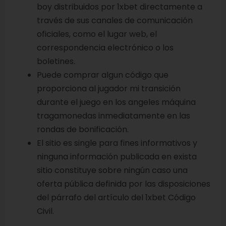
boy distribuidos por 1xbet directamente a
través de sus canales de comunicación
oficiales, como el lugar web, el
correspondencia electrónico o los
boletines.
Puede comprar algun código que
proporciona al jugador mi transición
durante el juego en los angeles máquina
tragamonedas inmediatamente en las
rondas de bonificación.
El sitio es single para fines informativos y
ninguna información publicada en exista
sitio constituye sobre ningún caso una
oferta pública definida por las disposiciones
del párrafo del artículo del 1xbet Código
Civil.