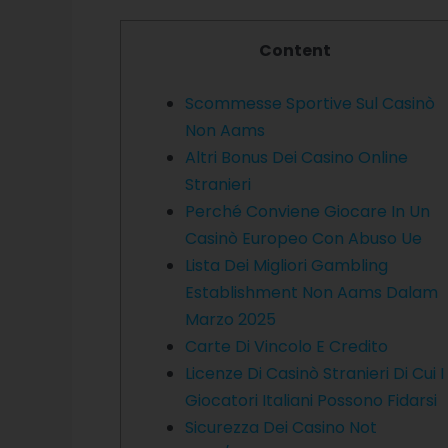
Content
Scommesse Sportive Sul Casinò
Non Aams
Altri Bonus Dei Casino Online
Stranieri
Perché Conviene Giocare In Un
Casinò Europeo Con Abuso Ue
Lista Dei Migliori Gambling
Establishment Non Aams Dalam
Marzo 2025
Carte Di Vincolo E Credito
Licenze Di Casinò Stranieri Di Cui I
Giocatori Italiani Possono Fidarsi
Sicurezza Dei Casino Not