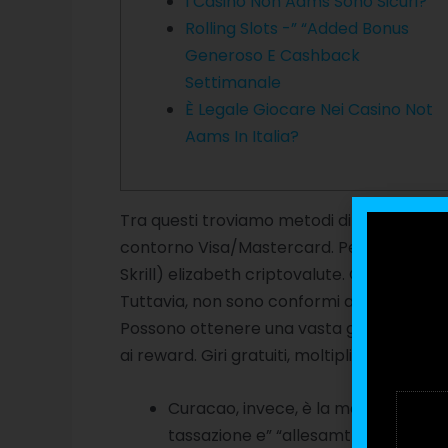
I Casinò Non Aams Sono Sicuri?
Rolling Slots -” “Added Bonus
Generoso E Cashback
Settimanale
È Legale Giocare Nei Casino Not
Aams In Italia?
Tra questi troviamo metodi di almacenamien
contorno Visa/Mastercard. Per chi preferisc
Skrill) elizabeth criptovalute. Questi casin
Tuttavia, non sono conformi all’ADM electro
Possono ottenere una vasta gamma di temi,
ai reward. Giri gratuiti, moltiplicatori e 
Curacao, invece, è la meta popolare 
tassazione e” “allesamt licenze rela