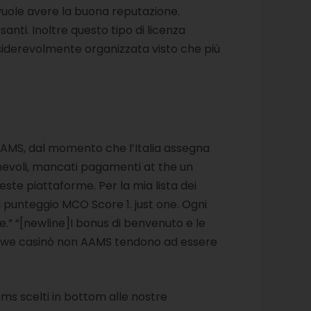
i vuole avere la buona reputazione.
nti. Inoltre questo tipo di licenza
nsiderevolmente organizzata visto che più
a AAMS, dal momento che l’Italia assegna
nnevoli, mancati pagamenti at the un
este piattaforme. Per la mia lista dei
 di punteggio MCO Score 1. just one. Ogni
.” “[newline]I bonus di benvenuto e le
che we casinò non AAMS tendono ad essere
ms scelti in bottom alle nostre