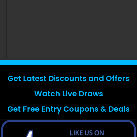
to e prelievo tradizionali come bonifici elizabeth preliev
e utilizzare tipologie più all’avanguardia, potrà usufruir
Get Latest Discounts and Offers
ò sono autorizzati de uma giurisdizioni internazionali elizabe
Watch Live Draws
nic quindi i giocatori devono verificare la credibilità di q
 che vanno dalle classiche macchine della frutta alle mo
Get Free Entry Coupons & Deals
jackpot progressivi sono elementi comuni a molte position.
compresa tra i fornitori pada giochi d’azzardo on the inte
tivamente facili da ottenere.