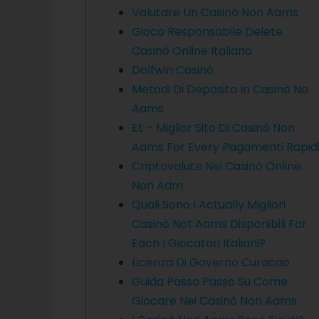
Valutare Un Casinò Non Aams
Gioco Responsabile Delete
Casinò Online Italiano
Dolfwin Casinò
Metodi Di Deposito In Casinò No
Aams
Et – Miglior Sito Di Casinò Non
Aams For Every Pagamenti Rapid
Criptovalute Nei Casinò Online
Non Adm
Quali Sono I Actually Migliori
Casinò Not Aams Disponibili For
Each I Giocatori Italiani?
Licenza Di Governo Curacao
Guida Passo Passo Su Come
Giocare Nei Casinò Non Aams