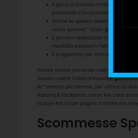
Il gioco d’azzardo, infatti, è una d
preferibile il funzionamento di un 
Anche se questo aspetto no influenza
vasta gamma” “pada giochi.
È persino realizzabile che l’offerta 
modalità elizabeth l’altra per invogli
È progettato per ottimizzare” “l’esp
Inoltre, buona parte dei casinò online spr
nessun casinò AAMS al instante garantisce.
le” “varianti più famose, per offrire un di
Rabona è facilissimo, corso live chat act
incluye link a culo pagina, tramite are livi
Scommesse Spo