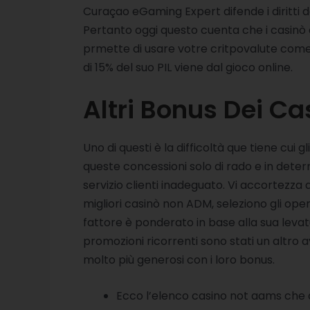
Curaçao eGaming Expert difende i diritti deg
Pertanto oggi questo cuenta che i casinò c
prmette di usare votre critpovalute come 
di 15% del suo PIL viene dal gioco online.
Altri Bonus Dei Ca
Uno di questi è la difficoltà que tiene cui
queste concessioni solo di rado e in deter
servizio clienti inadeguato. Vi accortezza 
migliori casinò non ADM, seleziono gli opera
fattore è ponderato in base alla sua leva
promozioni ricorrenti sono stati un altr
molto più generosi con i loro bonus.
Ecco l’elenco casino not aams che a