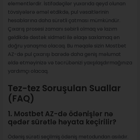
elementlərdir. İstifadəçilər yuxarıda qeyd olunan
tövsiyələrə əməl etdikdə, pul vəsaitlərinin
hesablarına daha sürətli çatması mümkündür.
Çıxarış prosesi zamanı səbirli olmaq və lazım
gəldikdə dəstək xidməti ilə əlaqə saxlamaq ən
doğru yanaşma olacaq. Bu məqalə sizin Mostbet
AZ-də pul çıxarışı barədə daha geniş məlumat
əldə etməyinizə və təcrübənizi yaxşılaşdırmağınıza
yardımçı olacaq.
Tez-tez Soruşulan Suallar
(FAQ)
1. Mostbet AZ-də ödənişlər nə
qədər sürətlə həyata keçirilir?
Ödəniş sürəti seçilmiş ödəniş metodundan asılıdır.