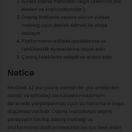
Sürətli ödəniş metodları seçin (elektron pul
kisələri və kriptovalyutalar).
Ödəniş limitlərini nəzərə alın və yüksək
məbləğ üçün dəstək xidməti ilə əlaqə
saxlayın.
Platformanın istifadə qaydalarına və
təhlükəsizlik siyasətlərinə riayət edin.
Çıxarış tələblərini səliqəli və ardıcıl edin.
Nəticə
Mostbet AZ pul çıxarış vaxtları bir çox amillərdən
asılıdır və istifadəçi təcrübəsini maksimum
dərəcədə yaxşılaşdırmaq üçün bu faktorların başa
düşülməsi vacibdir. Ödəniş metodunun seçimi,
şəxsiyyətin təsdiqi, ödəniş məbləği və
platformanın daxili prosedurları ən çox təsir edən