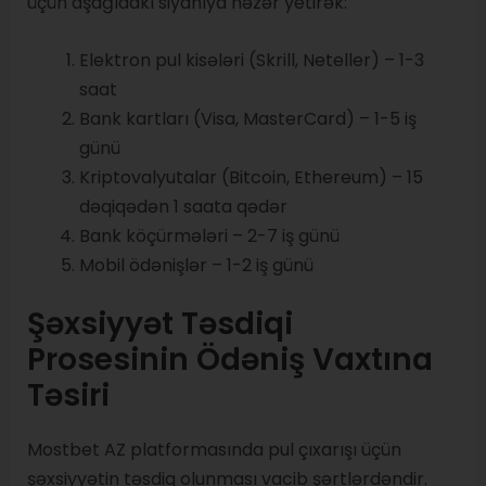
üçün aşağıdakı siyahıya nəzər yetirək:
Elektron pul kisələri (Skrill, Neteller) – 1-3
saat
Bank kartları (Visa, MasterCard) – 1-5 iş
günü
Kriptovalyutalar (Bitcoin, Ethereum) – 15
dəqiqədən 1 saata qədər
Bank köçürmələri – 2-7 iş günü
Mobil ödənişlər – 1-2 iş günü
Şəxsiyyət Təsdiqi
Prosesinin Ödəniş Vaxtına
Təsiri
Mostbet AZ platformasında pul çıxarışı üçün
şəxsiyyətin təsdiq olunması vacib şərtlərdəndir.