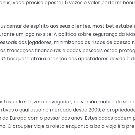
nus, você precisa apostar 5 vezes o valor perform bônus 
usiasmar de espírito aos seus clientes, most bet estab
rante um jogo no site. A política sobre segurança da Mos
ssoais dos jogadores, minimizando os riscos de acesso n
as transações financeiras e dados pessoais estão prote
 O basquete atrai a atenção dos apostadores devido à di
tas pelo site zero navegador, na versão mobile do site o
ivas o qual atua no mercado desde 2009, é propriedade d
m da Europa com o passar dos anos. Estes dados podem 
. O croupier viaje a roleta enquanto a bola viaja é a pr