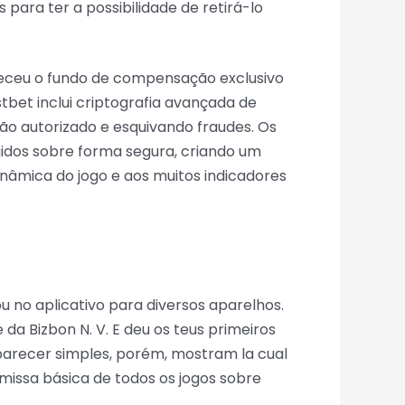
para ter a possibilidade de retirá-lo
eleceu o fundo de compensação exclusivo
tbet inclui criptografia avançada de
ão autorizado e esquivando fraudes. Os
gidos sobre forma segura, criando um
nâmica do jogo e aos muitos indicadores
u no aplicativo para diversos aparelhos.
a Bizbon N. V. E deu os teus primeiros
parecer simples, porém, mostram la cual
emissa básica de todos os jogos sobre