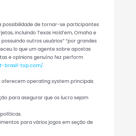
a possibilidade de tornar-se participantes
jetas, incluindo Texas Hold’em, Omaha e
possuindo outros usuários” “por grandes
leceu lo que um agente sobre apostas
ntas e opinions genuíno fez perform
t-brasil-top.com/
.
g oferecem operating system principais
ção para asegurar que os lucro sejam
olíticas.
mentos para vários jogos em seção de