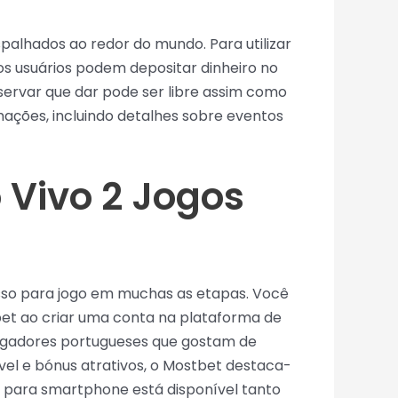
palhados ao redor do mundo. Para utilizar
 os usuários podem depositar dinheiro no
servar que dar pode ser libre assim como
ações, incluindo detalhes sobre eventos
o Vivo 2 Jogos
sso para jogo em muchas as etapas. Você
et ao criar uma conta na plataforma de
jogadores portugueses que gostam de
vel e bónus atrativos, o Mostbet destaca-
 para smartphone está disponível tanto