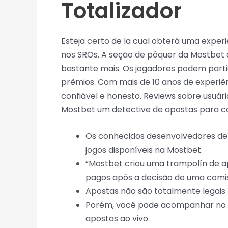
Totalizador
Esteja certo de la cual obterá uma experi
nos SROs. A seção de pôquer da Mostbet 
bastante mais. Os jogadores podem parti
prêmios. Com mais de 10 anos de experiê
confiável e honesto. Reviews sobre usuári
Mostbet um detective de apostas para c
Os conhecidos desenvolvedores de s
jogos disponíveis na Mostbet.
“Mostbet criou uma trampolín de ap
pagos após a decisão de uma comis
Apostas não são totalmente legais 
Porém, você pode acompanhar no a
apostas ao vivo.