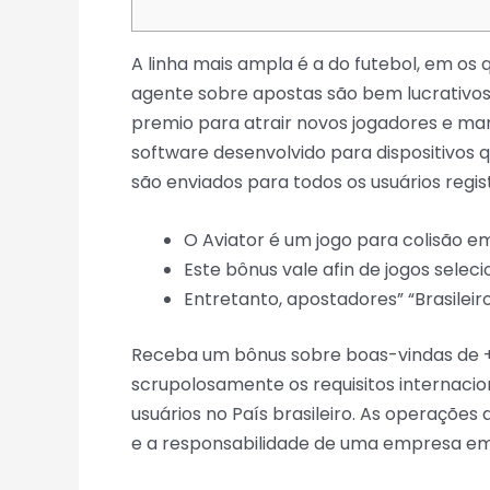
A linha mais ampla é a do futebol, em os
agente sobre apostas são bem lucrativos
premio para atrair novos jogadores e mant
software desenvolvido para dispositivos qu
são enviados para todos os usuários regis
O Aviator é um jogo para colisão 
Este bônus vale afin de jogos selec
Entretanto, apostadores” “Brasilei
Receba um bônus sobre boas-vindas de +1
scrupolosamente os requisitos internacio
usuários no País brasileiro. As operações
e a responsabilidade de uma empresa em 