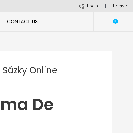
Login
Register
CONTACT US
0
 Sázky Online
orma De