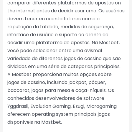
comparar diferentes plataformas de apostas on
the internet antes de decidir usar uma. Os usuários
devem tener en cuenta fatores como a
reputação da tablado, medidas de segurança,
interface de usuário e suporte ao cliente ao
decidir uma plataforma de apostas. Na Mostbet,
você pode selecionar entre uma avismal
variedade de diferentes jogos de cassino que são
divididos em uma série de categorias principales.
A Mostbet proporciona muitas opções sobre
jogos de cassino, incluindo jackpot, pôquer,
baccarat, jogos para mesa e caça-níqueis. Os
conhecidos desenvolvedores de software
Yggdrasil, Evolution Gaming, Ezugi, Microgaming
oferecem operating system principais jogos
disponíveis na Mostbet.