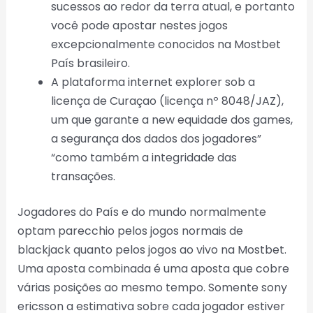
sucessos ao redor da terra atual, e portanto
você pode apostar nestes jogos
excepcionalmente conocidos na Mostbet
País brasileiro.
A plataforma internet explorer sob a
licença de Curaçao (licença nº 8048/JAZ),
um que garante a new equidade dos games,
a segurança dos dados dos jogadores”
“como também a integridade das
transações.
Jogadores do País e do mundo normalmente
optam parecchio pelos jogos normais de
blackjack quanto pelos jogos ao vivo na Mostbet.
Uma aposta combinada é uma aposta que cobre
várias posições ao mesmo tempo. Somente sony
ericsson a estimativa sobre cada jogador estiver