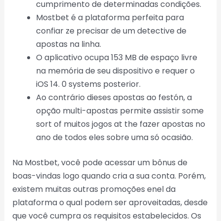
cumprimento de determinadas condições.
Mostbet é a plataforma perfeita para
confiar ze precisar de um detective de
apostas na linha.
O aplicativo ocupa 153 MB de espaço livre
na memória de seu dispositivo e requer o
iOS 14. 0 systems posterior.
Ao contrário dieses apostas ao festón, a
opção multi-apostas permite assistir some
sort of muitos jogos at the fazer apostas no
ano de todos eles sobre uma só ocasião.
Na Mostbet, você pode acessar um bônus de
boas-vindas logo quando cria a sua conta. Porém,
existem muitas outras promoções enel da
plataforma o qual podem ser aproveitadas, desde
que você cumpra os requisitos estabelecidos. Os