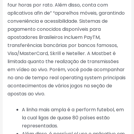
four horas por rato. Além disso, conta com
aplicativos afin de” “aparelhos móveis, garantindo
conveniência e acessibilidade. Sistemas de
pagamento conocidos disponíveis para
apostadores Brasileiros incluem PayTM,
transferências bancárias por bancos famosos,
Visa/MasterCard, Skrill e Neteller. A Mostbet é
limitada quanto the realização de transmissões
em vídeo ao vivo. Porém, você pode acompanhar
no ano de tempo real operating system principais
acontecimentos de vários jogos na seção de
apostas ao vivo.
A linha mais ampla é a perform futebol, em
la cual ligas de quase 80 países estão
representadas.
Além disso, é possível el uso o aplicativo em