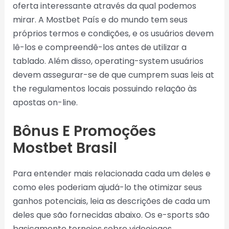
oferta interessante através da qual podemos
mirar. A Mostbet País e do mundo tem seus
próprios termos e condições, e os usuários devem
lê-los e compreendê-los antes de utilizar a
tablado. Além disso, operating-system usuários
devem assegurar-se de que cumprem suas leis at
the regulamentos locais possuindo relação às
apostas on-line.
Bônus E Promoções
Mostbet Brasil
Para entender mais relacionada cada um deles e
como eles poderiam ajudá-lo the otimizar seus
ganhos potenciais, leia as descrições de cada um
deles que são fornecidas abaixo. Os e-sports são
basicamente torneios sobre videojogos