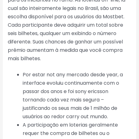
cual são inteiramente legais no Brasil, são uma
escolha disponível para os usuários da Mostbet.
Cada participante deve adquirir um total sobre
seis bilhetes, qualquer um exibindo o número
diferente. Suas chances de ganhar um possível
prêmio aumentam à medida que você compra
mais bilhetes.
Por estar not any mercado desde year, a
interface evoluiu continuamente com o
passar dos anos e foi sony ericsson
tornando cada vez mais segura –
justificando os seus mais de 1 milhão de
usuários ao redor carry out mundo.
A participação em loterias geralmente
requer the compra de bilhetes ou o