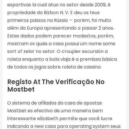
esportivas la cual atua no setor desde 2009, é
propriedade da Bizbon N. V. E deu os teus
primeiros passos na Rússia — porém, foi muito
além da Europa apresentando o passar 2 anos.
Estes dados podem parecer modestos, porém,
mostram os quais a casa possui um nome some
sort of zelar no setor. O croupier excursión a
roleta enquanto a bola viaja é a premissa básica
de todos os jogos sobre roleta de cassino.
Registo At The Verificação No
Mostbet
O sistema de afiliados da casa de apostas
Mostbet es efectivo de uma maneira bem
interessante elizabeth permite que você lucre
indicando a new casa para operating system seus