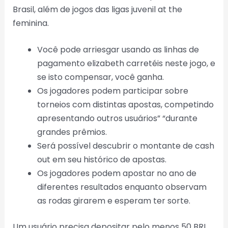
Brasil, além de jogos das ligas juvenil at the
feminina.
Você pode arriesgar usando as linhas de
pagamento elizabeth carretéis neste jogo, e
se isto compensar, você ganha.
Os jogadores podem participar sobre
torneios com distintas apostas, competindo
apresentando outros usuários” “durante
grandes prêmios.
Será possível descubrir o montante de cash
out em seu histórico de apostas.
Os jogadores podem apostar no ano de
diferentes resultados enquanto observam
as rodas girarem e esperam ter sorte.
Um usuário precisa depositar pelo menos 50 BRL