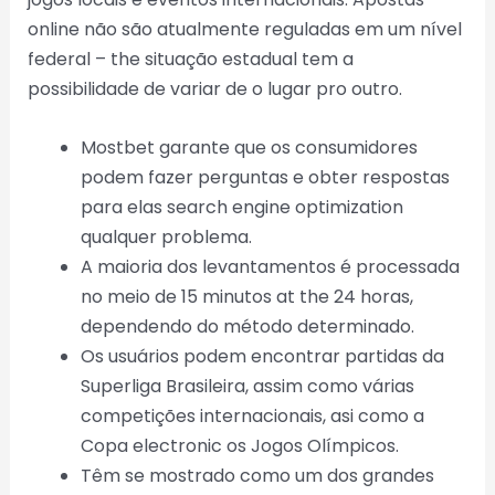
online não são atualmente reguladas em um nível
federal – the situação estadual tem a
possibilidade de variar de o lugar pro outro.
Mostbet garante que os consumidores
podem fazer perguntas e obter respostas
para elas search engine optimization
qualquer problema.
A maioria dos levantamentos é processada
no meio de 15 minutos at the 24 horas,
dependendo do método determinado.
Os usuários podem encontrar partidas da
Superliga Brasileira, assim como várias
competições internacionais, asi como a
Copa electronic os Jogos Olímpicos.
Têm se mostrado como um dos grandes