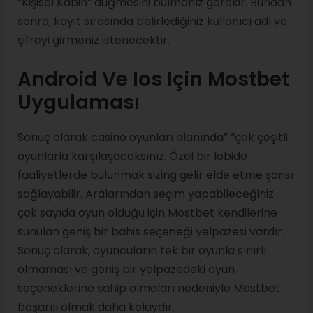
“Kişisel Kabin” düğmesini bulmanız gerekir. Bundan
sonra, kayıt sırasında belirlediğiniz kullanıcı adı ve
şifreyi girmeniz istenecektir.
Android Ve Ios Için Mostbet
Uygulaması
Sonuç olarak casino oyunları alanında” “çok çeşitli
oyunlarla karşılaşacaksınız. Özel bir lobide
faaliyetlerde bulunmak sizing gelir elde etme şansı
sağlayabilir. Aralarından seçim yapabileceğiniz
çok sayıda oyun olduğu için Mostbet kendilerine
sunulan geniş bir bahis seçeneği yelpazesi vardır.
Sonuç olarak, oyuncuların tek bir oyunla sınırlı
olmaması ve geniş bir yelpazedeki oyun
seçeneklerine sahip olmaları nedeniyle Mostbet
başarılı olmak daha kolaydır.