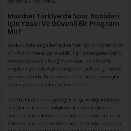
devam ettirebilirsiniz.
Mostbet Türkiye’de Spor Bahisleri
Için Yasal Ve Güvenli Bir Program
Mu?
Bu durumda, engellemeyi aşmak için bir ayna ya da
VPN kullanmanız gerekebilir. İlgili yönergeleri takip
ederek çekmek istediğiniz miktarı belirtmeniz
empieza gerekli bilgileri doğru bir şekilde girmeniz
gerekmektedir. Bazı durumlarda, kimlik onayı gibi
ek belgelerin sunulması da istenebilir.
Mostbet’in kullanıcı gizliliğini ve güvenliğini ciddiye
aldığını ve kullanıcı bilgilerini korumak için sıkı
güvenlik önlemleri kullandığını belirtmek önemlidir.
Kullanıcı bilgilerini korumak için, tüm hassas veriler