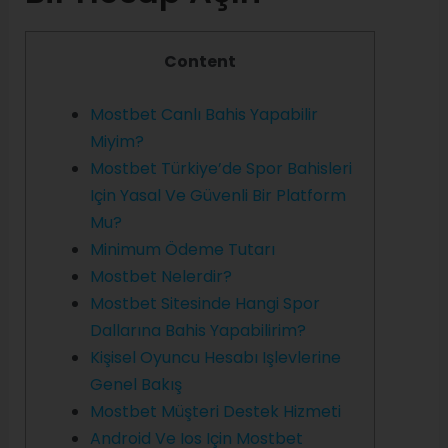
Content
Mostbet Canlı Bahis Yapabilir
Miyim?
Mostbet Türkiye’de Spor Bahisleri
Için Yasal Ve Güvenli Bir Platform
Mu?
Minimum Ödeme Tutarı
Mostbet Nelerdir?
Mostbet Sitesinde Hangi Spor
Dallarına Bahis Yapabilirim?
Kişisel Oyuncu Hesabı Işlevlerine
Genel Bakış
Mostbet Müşteri Destek Hizmeti
Android Ve Ios Için Mostbet