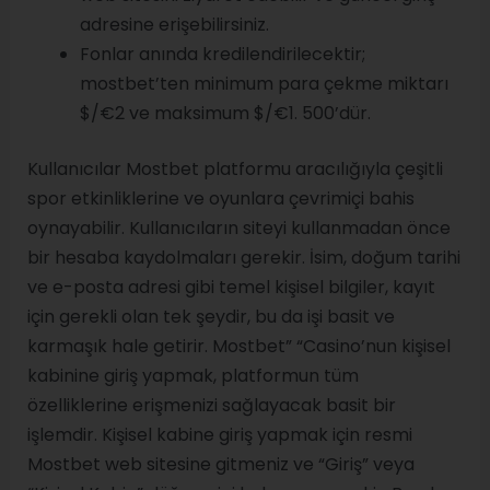
adresine erişebilirsiniz.
Fonlar anında kredilendirilecektir;
mostbet’ten minimum para çekme miktarı
$/€2 ve maksimum $/€1. 500’dür.
Kullanıcılar Mostbet platformu aracılığıyla çeşitli
spor etkinliklerine ve oyunlara çevrimiçi bahis
oynayabilir. Kullanıcıların siteyi kullanmadan önce
bir hesaba kaydolmaları gerekir. İsim, doğum tarihi
ve e-posta adresi gibi temel kişisel bilgiler, kayıt
için gerekli olan tek şeydir, bu da işi basit ve
karmaşık hale getirir. Mostbet” “Casino’nun kişisel
kabinine giriş yapmak, platformun tüm
özelliklerine erişmenizi sağlayacak basit bir
işlemdir. Kişisel kabine giriş yapmak için resmi
Mostbet web sitesine gitmeniz ve “Giriş” veya