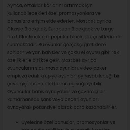
Ayrıca, ortaklar kârlarını artırmak için
kullanabilecekleri özel promosyonlara ve
bonuslara erişim elde ederler. Mostbet ayrıca
Classic Blackjack, European Blackjack ve Large
Limit Blackjack gibi popüler blackjack çeşitlerini de
sunmaktadır. Bu oyunlar gerçekçi grafiklere
sahiptir ve yan bahisler ve çoklu el oyunu gibi” “ek
özelliklerle birlikte gelir. Mostbet ayrıca
oyuncuların slot, masa oyunları, video poker
empieza canlı krupiye oyunları oynayabileceği bir
çevrimiçi casino platformu ag sağlayabilir.
Oyuncular bahis oynayabilir ve çevrimiçi bir
kumarhanede şans veya beceri oyunları
oynayarak potansiyel olarak para kazanabilirler.
Üyelerine özel bonuslar, promosyonlar ve