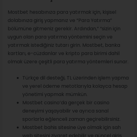
Mostbet hesabınıza para yatırmak için, kişisel
dolabınıza giriş yapmanız ve “Para Yatırma”
bölümüne gitmeniz gerekir. Ardından,” “sizin için
uygun olan para yatırma yöntemini seçin ve
yatırmak istediğiniz tutarı girin. Mostbet, banka
kartları, e-cüzdanlar ve kripto para birimi dahil
olmak üzere çeşitli para yatırma yöntemleri sunar.
Türkçe dil desteği, TL üzerinden işlem yapma
ve yerel ödeme metotlarıyla kolayca hesap
yönetimi yapmak mümkün.
Mostbet casino’da gerçek bir casino
deneyimi yaşayabilir ve ayrıca sanal
sporlarla eğlenceli zaman geçirebilirsiniz.
Mostbet bahis sitesine üye olmak için sah
web sitesini ziyaret edebilir ve güncel giriş