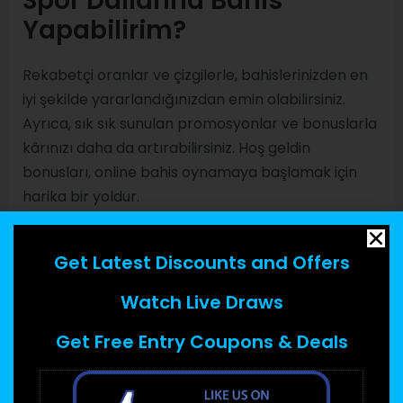
Spor Dallarına Bahis
Yapabilirim?
Rekabetçi oranlar ve çizgilerle, bahislerinizden en
iyi şekilde yararlandığınızdan emin olabilirsiniz.
Ayrıca, sık sık sunulan promosyonlar ve bonuslarla
kârınızı daha da artırabilirsiniz. Hoş geldin
bonusları, online bahis oynamaya başlamak için
harika bir yoldur.
Spor bahisleri ve casino oyunları alanında güvenilir
Get Latest Discounts and Offers
bir çevrimiçi platform olarak öne çıkmaktadır.
Kullanıcılarına sunduğu birçok avantajla dikkatleri
Watch Live Draws
üzerine çeken firma, geniş bir oyun seçeneği ve
Get Free Entry Coupons & Deals
kazanç fırsatları sunmaktadır. Mostbet Casino,
heyecan dolu oyun deneyimi arayan oyuncular için
mükemmel bir seçenektir. Mostbet Casino, online