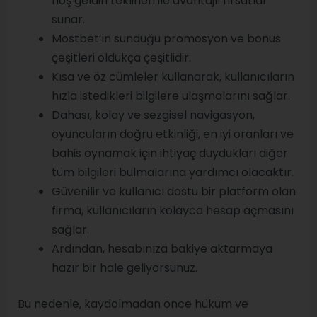
hoş geldin teklifleri ile avantajlı fırsatlar
sunar.
Mostbet’in sunduğu promosyon ve bonus
çeşitleri oldukça çeşitlidir.
Kısa ve öz cümleler kullanarak, kullanıcıların
hızla istedikleri bilgilere ulaşmalarını sağlar.
Dahası, kolay ve sezgisel navigasyon,
oyuncuların doğru etkinliği, en iyi oranları ve
bahis oynamak için ihtiyaç duydukları diğer
tüm bilgileri bulmalarına yardımcı olacaktır.
Güvenilir ve kullanıcı dostu bir platform olan
firma, kullanıcıların kolayca hesap açmasını
sağlar.
Ardından, hesabınıza bakiye aktarmaya
hazır bir hale geliyorsunuz.
Bu nedenle, kaydolmadan önce hüküm ve