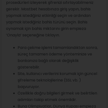
prosedürleri izleyerek şifrenizi sıfırlayabilmeniz
gerekir. Mostbet hesabınıza giriş yapın, bahis
yapmak istediğiniz etkinliği seçin ve ardından
yapmak istediğiniz bahis türünü seçin. Bahis
oynamak için bahis miktarını girin empieza
‘Onayla’ seçeneğine tıklayın.
Para çekme işlemi tamamlandıktan sonra,
süreç tamamen ödeme yönteminize ve
bankanıza bağlı olarak değişiklik
gösterebilir.
Site, kullanıcı verilerini korumak için güncel
şifreleme teknolojilerine (SSL vb. )
başvuruyor.
Özellikle doğru bilgileri girmek ve belirtilen
adımları takip etmek önemlidir.
Buna Olimpiyatlar, Dünya Kupası empieza