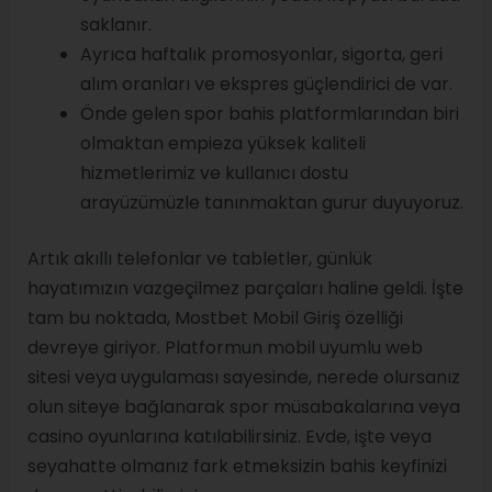
saklanır.
Ayrıca haftalık promosyonlar, sigorta, geri
alım oranları ve ekspres güçlendirici de var.
Önde gelen spor bahis platformlarından biri
olmaktan empieza yüksek kaliteli
hizmetlerimiz ve kullanıcı dostu
arayüzümüzle tanınmaktan gurur duyuyoruz.
Artık akıllı telefonlar ve tabletler, günlük
hayatımızın vazgeçilmez parçaları haline geldi. İşte
tam bu noktada, Mostbet Mobil Giriş özelliği
devreye giriyor. Platformun mobil uyumlu web
sitesi veya uygulaması sayesinde, nerede olursanız
olun siteye bağlanarak spor müsabakalarına veya
casino oyunlarına katılabilirsiniz. Evde, işte veya
seyahatte olmanız fark etmeksizin bahis keyfinizi