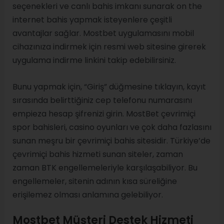
seçenekleri ve canlı bahis imkanı sunarak on the
internet bahis yapmak isteyenlere çeşitli
avantajlar sağlar. Mostbet uygulamasını mobil
cihazınıza indirmek için resmi web sitesine girerek
uygulama indirme linkini takip edebilirsiniz.
Bunu yapmak için, “Giriş” düğmesine tıklayın, kayıt
sırasında belirttiğiniz cep telefonu numarasını
empieza hesap şifrenizi girin. MostBet çevrimiçi
spor bahisleri, casino oyunları ve çok daha fazlasını
sunan meşru bir çevrimiçi bahis sitesidir. Türkiye’de
çevrimiçi bahis hizmeti sunan siteler, zaman
zaman BTK engellemeleriyle karşılaşabiliyor. Bu
engellemeler, sitenin adının kısa süreliğine
erişilemez olması anlamına gelebiliyor.
Mostbet Müşteri Destek Hizmeti