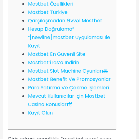
Mostbet Özellikleri
Mostbet Türkiye
Qarşılaşmadan Əvvəl Mostbet
Hesap Doğrulama”
“[newline]mostbet Uygulaması Ile
Kayıt
Mostbet En Güvenli Site
Mostbet’i Ios’a Indirin
Mostbet Slot Machine Oyunları🎰
Mostbet Benefit Ve Promosyonlar
Para Yatırma Ve Çekme İşlemleri
Mevcut Kullanıcılar İçin Mostbet
Casino Bonusları🎊
Kayıt Olun
Giriş adresi, genellikle “mostbet com” veya