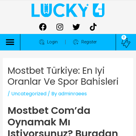
0
ALL COMPETITIONS
Login
Register
Mostbet Türkiye: En Iyi
Oranlar Ve Spor Bahisleri
/
Uncategorized
/ By
adminraees
Mostbet Com’da
Oynamak Mı
Istiyorsunuz? Buradan