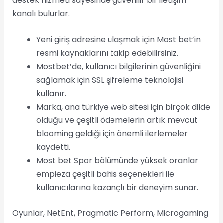
destek hizmeti sayesinde güvenilir bir iletişim
kanalı bulurlar.
Yeni giriş adresine ulaşmak için Most bet’in
resmi kaynaklarını takip edebilirsiniz.
Mostbet’de, kullanıcı bilgilerinin güvenliğini
sağlamak için SSL şifreleme teknolojisi
kullanır.
Marka, ana türkiye web sitesi için birçok dilde
olduğu ve çeşitli ödemelerin artık mevcut
blooming geldiği için önemli ilerlemeler
kaydetti.
Most bet Spor bölümünde yüksek oranlar
empieza çeşitli bahis seçenekleri ile
kullanıcılarına kazançlı bir deneyim sunar.
Oyunlar, NetEnt, Pragmatic Perform, Microgaming