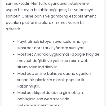
sunmaktadır. Her türlü oyuncunun isteklerine
uygun bir oyun bulabileceği geniş bir yelpazeye
sahiptir. Online bahis ve gambling establishment
oyunları platformu olarak hizmet veren bir
şirkettir.
Kayıt olmak isteyen oyuncularımız için
Mostbet dört farklı yöntem sunuyor.
Mostbet Android uygulaması Google Play’de
mevcut değildir ve yalnızca resmi web
sitemizden indirilebilir.
Mostbet, online bahis ve casino oyunları
sunan bir platform olarak popülerlik
kazanmıştır.
Mostbet kişisel dolabına girmek için,
bahisçinin sah web sitesinde
yetkilendirmeniz gerekir.