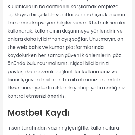
Kullanıcıların beklentilerini karşılamak empieza
açıklayıcı bir şekilde yanıtlar sunmak için, konunun
tamamını kapsayan bilgiler sunar. Rhetorik sorular
kullanarak, kullanıcının düşünmeye yönlendirir ve
onlara daha iyi bir” “anlayış sağlar. Unutmayın, on
the web bahis ve kumar platformlarında
kaydolurken her zaman güvenlik önlemlerini göz
önünde bulundurmalısınız. Kişisel bilgilerinizi
paylaşırken güvenli bağlantılar kullanmanız ve
lisanslı, güvenilir siteleri tercih etmeniz önemlidir.
Hesabınıza yeterli miktarda yatırıp yatırmadığınız
kontrol etmenizi öneririz.
Mostbet Kaydı
İnsan tarafından yazılmış içeriği ile, kullanıcılara