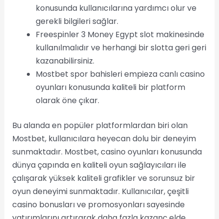
konusunda kullanıcılarına yardımcı olur ve
gerekli bilgileri sağlar.
Freespinler 3 Money Egypt slot makinesinde
kullanılmalıdır ve herhangi bir slotta geri geri
kazanabilirsiniz.
Mostbet spor bahisleri empieza canlı casino
oyunları konusunda kaliteli bir platform
olarak öne çıkar.
Bu alanda en popüler platformlardan biri olan
Mostbet, kullanıcılara heyecan dolu bir deneyim
sunmaktadır. Mostbet, casino oyunları konusunda
dünya çapında en kaliteli oyun sağlayıcıları ile
çalışarak yüksek kaliteli grafikler ve sorunsuz bir
oyun deneyimi sunmaktadır. Kullanıcılar, çeşitli
casino bonusları ve promosyonları sayesinde
yatırımlarını artırarak daha fazla kazanç elde