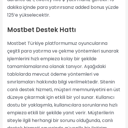
dakika içinde para yatırırsanız added bonus yüzde
125’e yükselecektir.
Mostbet Destek Hattı
Mostbet Türkiye platformumuz oyuncularına
çeşitli para yatırma ve çekme yöntemleri sunarak
işlemlerini hızlı empieza kolay bir şekilde
tamamlamalarına olanak tanıyor. Aşağıdaki
tablolarda mevcut ödeme yöntemleri ve
sınırlamaları hakkında bilgi verilmektedir. Sitenin
canlı destek hizmeti, müşteri memnuniyetini en üst
düzeye çıkarmak için etkili bir yol sunar. Kullanıcı
dostu bir yaklaşımla, kullanıcılara sorunlarına hızlı
empieza etkili bir şekilde yanıt verir. Müşterilerin
siteyle ilgili herhangi bir sorunu olduğunda, canlı