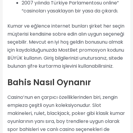
2007 yılında Türkiye Parlamentosu online”
“casinoları yasaklayan bir yasa da çıkardı.
Kumar ve eğlence internet bunları şirket her seçin
müşterisi kendisine sobre edin alın uygun seçeneği
seçebilir. Mevcut en iyi hoş geldin bonusunu almak
için kaydolduğunuzda MostBet promosyon kodunu
BÜYÜK kullanın. Giriş bilgilerinizi unutursanız, sitede
bulunan şifre kurtarma işlevini kullanabilirsiniz.
Bahis Nasıl Oynanır
Casino’nun en çarpıcı özelliklerinden biri, zengin
empieza çeşitli oyun koleksiyonudur. Slot
makineleri, rulet, blackjack, poker gibi klasik kumar
oyunlarının yanı sıra, boy trendlere uygun olarak
spor bahisleri ve canlı casino seçenekleri de