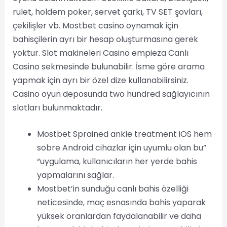
rulet, holdem poker, servet çarkı, TV SET şovları,
çekilişler vb. Mostbet casino oynamak için
bahisçilerin ayrı bir hesap oluşturmasına gerek
yoktur. Slot makineleri Casino empieza Canlı
Casino sekmesinde bulunabilir. İsme göre arama
yapmak için ayrı bir özel dize kullanabilirsiniz.
Casino oyun deposunda two hundred sağlayıcının
slotları bulunmaktadır.
Mostbet Sprained ankle treatment iOS hem
sobre Android cihazlar için uyumlu olan bu”
“uygulama, kullanıcıların her yerde bahis
yapmalarını sağlar.
Mostbet’in sunduğu canlı bahis özelliği
neticesinde, maç esnasında bahis yaparak
yüksek oranlardan faydalanabilir ve daha