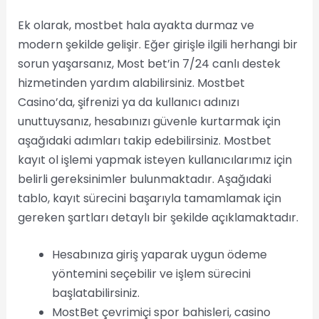
Ek olarak, mostbet hala ayakta durmaz ve
modern şekilde gelişir. Eğer girişle ilgili herhangi bir
sorun yaşarsanız, Most bet’in 7/24 canlı destek
hizmetinden yardım alabilirsiniz. Mostbet
Casino’da, şifrenizi ya da kullanıcı adınızı
unuttuysanız, hesabınızı güvenle kurtarmak için
aşağıdaki adımları takip edebilirsiniz. Mostbet
kayıt ol işlemi yapmak isteyen kullanıcılarımız için
belirli gereksinimler bulunmaktadır. Aşağıdaki
tablo, kayıt sürecini başarıyla tamamlamak için
gereken şartları detaylı bir şekilde açıklamaktadır.
Hesabınıza giriş yaparak uygun ödeme
yöntemini seçebilir ve işlem sürecini
başlatabilirsiniz.
MostBet çevrimiçi spor bahisleri, casino