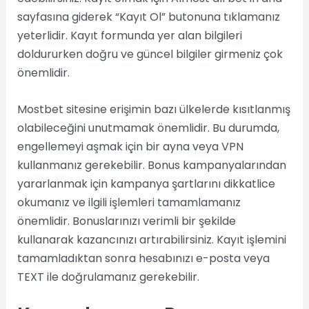
sayfasına giderek “Kayıt Ol” butonuna tıklamanız
yeterlidir. Kayıt formunda yer alan bilgileri
doldururken doğru ve güncel bilgiler girmeniz çok
önemlidir.
Mostbet sitesine erişimin bazı ülkelerde kısıtlanmış
olabileceğini unutmamak önemlidir. Bu durumda,
engellemeyi aşmak için bir ayna veya VPN
kullanmanız gerekebilir. Bonus kampanyalarından
yararlanmak için kampanya şartlarını dikkatlice
okumanız ve ilgili işlemleri tamamlamanız
önemlidir. Bonuslarınızı verimli bir şekilde
kullanarak kazancınızı artırabilirsiniz. Kayıt işlemini
tamamladıktan sonra hesabınızı e-posta veya
TEXT ile doğrulamanız gerekebilir.