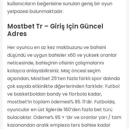
kullanıcıların beğenisine sunulan geniş bir oyun
yelpazesi bulunmaktadır.
Mostbet Tr – Giriş Için Güncel
Adres
Her oyuncu en az kez makbuzunu ve bahsini
düşündü ve uygun bahisler x60 ve yüksek oranlar
neticesinde, bahisçinin ofisinin çalışmalarını
kolayca anlayabilirsiniz. Maç öncesi seçim
açısından, Mostbet 25’ten fazla farklı spor dalında
çok sayıda etkinlikte diğerlerinden farklıdır. Futbol
ve basketboldan bandy ve florbola kadar,
mostbet’in toplam ödemesi% 95. 11’dir. Futbolda,
oyuncular en üst liglerde 180’den fazla bet türü
bulacaklar. Ödeme% 95 + ‘dır ve oranlar yarı / tam
kazanandan aralık empieza ters bahise kadar