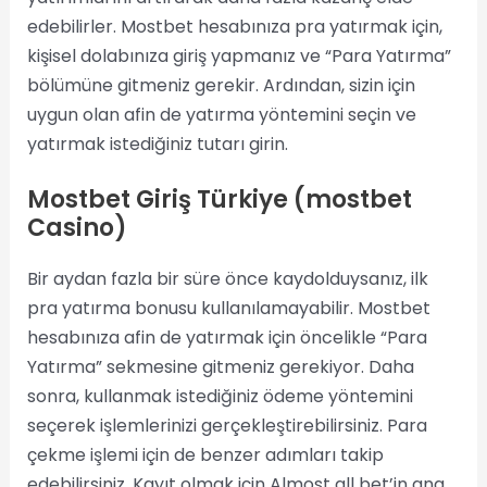
edebilirler. Mostbet hesabınıza pra yatırmak için,
kişisel dolabınıza giriş yapmanız ve “Para Yatırma”
bölümüne gitmeniz gerekir. Ardından, sizin için
uygun olan afin de yatırma yöntemini seçin ve
yatırmak istediğiniz tutarı girin.
Mostbet Giriş Türkiye (mostbet
Casino)
Bir aydan fazla bir süre önce kaydolduysanız, ilk
pra yatırma bonusu kullanılamayabilir. Mostbet
hesabınıza afin de yatırmak için öncelikle “Para
Yatırma” sekmesine gitmeniz gerekiyor. Daha
sonra, kullanmak istediğiniz ödeme yöntemini
seçerek işlemlerinizi gerçekleştirebilirsiniz. Para
çekme işlemi için de benzer adımları takip
edebilirsiniz. Kayıt olmak için Almost all bet’in ana