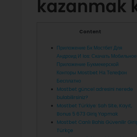
kazanmak k
Content
Приложение Бк Мостбет Для
Андроид И Ios: Скачать Мобильное
Приложение Букмекерской
Конторы Mostbet На Телефон
Бесплатно
Mostbet güncel adresini nerede
bulabilirsiniz?
Mostbet Türkiye: Sah Site, Kayıt,
Bonus 5 673 Giriş Yapmak
Mostbet Canlı Bahis Güvenilir Giri
Türkçe