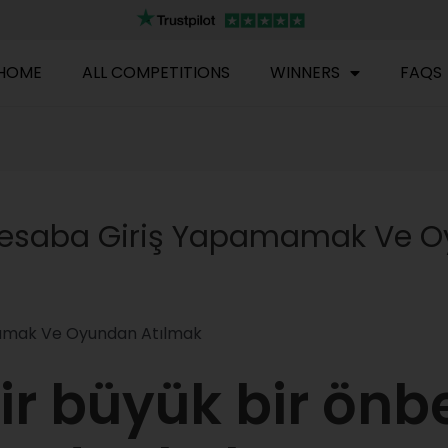
HOME
ALL COMPETITIONS
WINNERS
FAQS
esaba Giriş Yapamamak Ve O
amak Ve Oyundan Atılmak
ir büyük bir önb