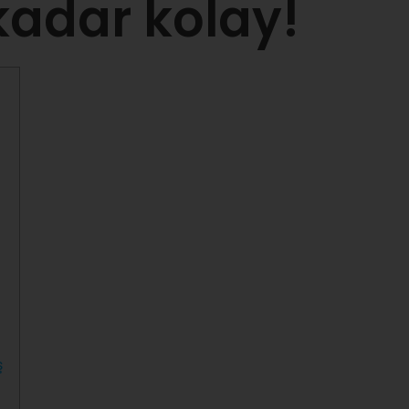
adar kolay!
ş