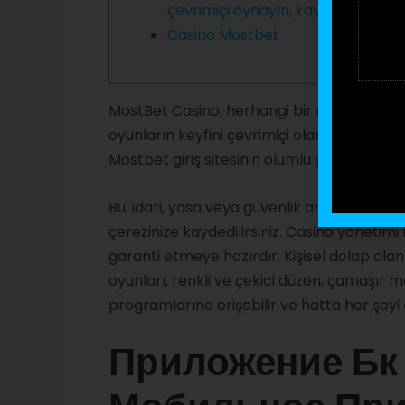
çevrimiçi oynayın, kayıt olun 650
Casino Mostbet
MostBet Casino, herhangi bir mobil cihazda
oyunların keyfini çevrimiçi olarak çıkarabi
Mostbet giriş sitesinin olumlu yorumlar ala
Bu, idari, yasa veya güvenlik amaçlarına u
çerezinize kaydedilirsiniz. Casino yöneti
garanti etmeye hazırdır. Kişisel dolap alan
oyunları, renkli ve çekici düzen, çamaşır
programlarına erişebilir ve hatta her şeyi 
Приложение Бк 