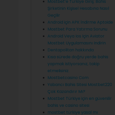
Mostbet’e Türkiye Giriş: Bahis
Şirketinin Kişisel Hesabına Nasıl
Geçilir
Android için APK İndirme Aptoide
Mostbet Para Yatırma Sorunu
Android Veya Ios Için Aviator
Mostbet Uygulamasını Indirin
Dentapolitan hakkında
Kısa sürede doğru yerde bahis
yapmak istiyorsanız, takip
etmelisiniz.
Mostbetcasino Com
Yabancı Bahis Sitesi Mostbet220
Çok Kazandırır Mı?
Mostbet Türkiye için en güvenilir
bahis ve casino sitesi
mostbet türkiye yasal mı