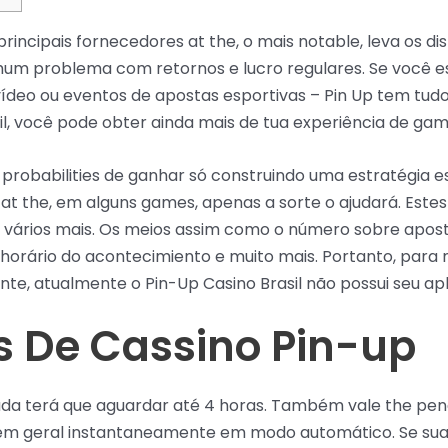
ncipais fornecedores at the, o mais notable, leva os disp
hum problema com retornos e lucro regulares. Se você e
vídeo ou eventos de apostas esportivas – Pin Up tem tudo
l, você pode obter ainda mais de tua experiência de gam
probabilities de ganhar só construindo uma estratégia e
 at the, em alguns games, apenas a sorte o ajudará. Este
em vários mais. Os meios assim como o número sobre apo
 horário do acontecimiento e muito mais. Portanto, para
nte, atualmente o Pin-Up Casino Brasil não possui seu apl
s De Cassino Pin-up
ada terá que aguardar até 4 horas. Também vale the pena
em geral instantaneamente em modo automático. Se sua p