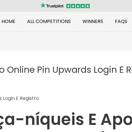
HOME
ALL COMPETITIONS
WINNERS
FAQS
no Online Pin Upwards Login E R
s Login E Registro
ça-níqueis E Ap