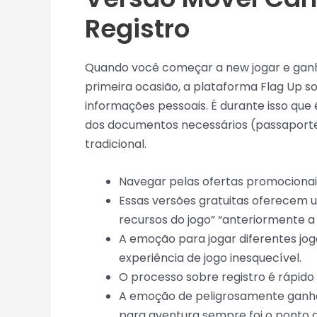
Registro
Quando você começar a new jogar e ganhar
primeira ocasião, a plataforma Flag Up so
informações pessoais. É durante isso que
dos documentos necessários (passaporte,
tradicional.
Navegar pelas ofertas promocionais
Essas versões gratuitas oferecem 
recursos do jogo” “anteriormente a 
A emoção para jogar diferentes jog
experiência de jogo inesquecível.
O processo sobre registro é rápido
A emoção de peligrosamente ganhar
para aventura sempre foi o ponto 