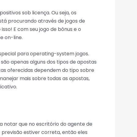
ositivos sob licença. Ou seja, os
stá procurando através de jogos de
 isso! E com seu jogo de bônus e o
e on-line.
special para operating-system jogos.
s são apenas alguns dos tipos de apostas
stas oferecidas dependem do tipo sobre
 manejar mais sobre todas as apostas,
icativo.
 notar que no escritório do agente de
revisão estiver correta, então eles