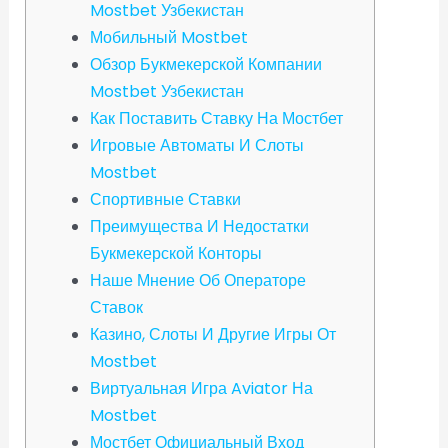
Mostbet Узбекистан
Мобильный Mostbet
Обзор Букмекерской Компании
Mostbet Узбекистан
Как Поставить Ставку На Мостбет
Игровые Автоматы И Слоты
Mostbet
Спортивные Ставки
Преимущества И Недостатки
Букмекерской Конторы
Наше Мнение Об Операторе
Ставок
Казино, Слоты И Другие Игры От
Mostbet
Виртуальная Игра Aviator На
Mostbet
Мостбет Официальный Вход