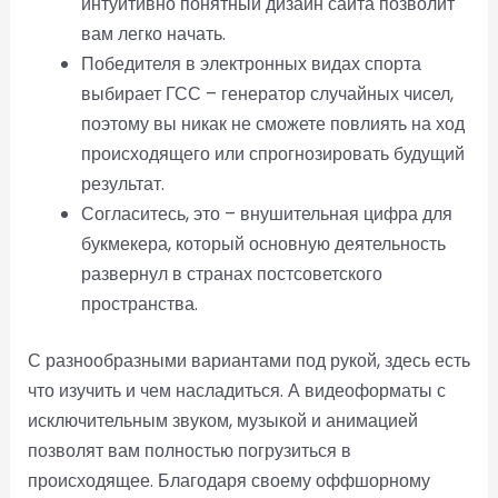
интуитивно понятный дизайн сайта позволит
вам легко начать.
Победителя в электронных видах спорта
выбирает ГСС – генератор случайных чисел,
поэтому вы никак не сможете повлиять на ход
происходящего или спрогнозировать будущий
результат.
Согласитесь, это – внушительная цифра для
букмекера, который основную деятельность
развернул в странах постсоветского
пространства.
С разнообразными вариантами под рукой, здесь есть
что изучить и чем насладиться. А видеоформаты с
исключительным звуком, музыкой и анимацией
позволят вам полностью погрузиться в
происходящее. Благодаря своему оффшорному