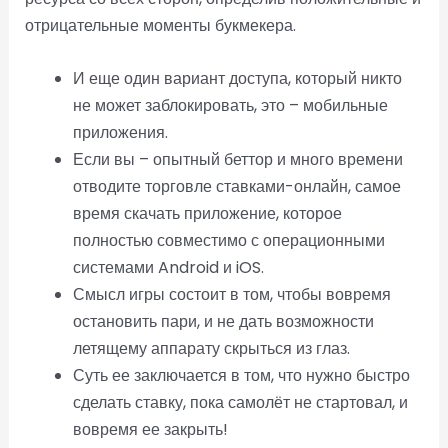
отрицательные моменты букмекера.
И еще один вариант доступа, который никто
не может заблокировать, это – мобильные
приложения.
Если вы – опытный беттор и много времени
отводите торговле ставками-онлайн, самое
время скачать приложение, которое
полностью совместимо с операционными
системами Android и iOS.
Смысл игры состоит в том, чтобы вовремя
остановить пари, и не дать возможности
летящему аппарату скрыться из глаз.
Суть ее заключается в том, что нужно быстро
сделать ставку, пока самолёт не стартовал, и
вовремя ее закрыть!