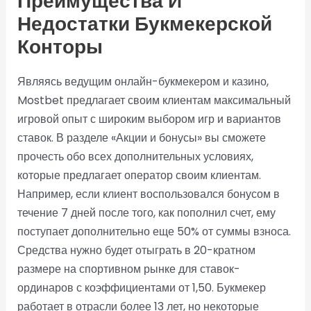
Преимущества И
Недостатки Букмекерской
Конторы
Являясь ведущим онлайн-букмекером и казино,
Mostbet предлагает своим клиентам максимальный
игровой опыт с широким выбором игр и вариантов
ставок. В разделе «Акции и бонусы» вы сможете
прочесть обо всех дополнительных условиях,
которые предлагает оператор своим клиентам.
Например, если клиент воспользовался бонусом в
течение 7 дней после того, как пополнил счет, ему
поступает дополнительно еще 50% от суммы взноса.
Средства нужно будет отыграть в 20-кратном
размере на спортивном рынке для ставок-
ординаров с коэффициентами от 1,50. Букмекер
работает в отрасли более 13 лет, но некоторые