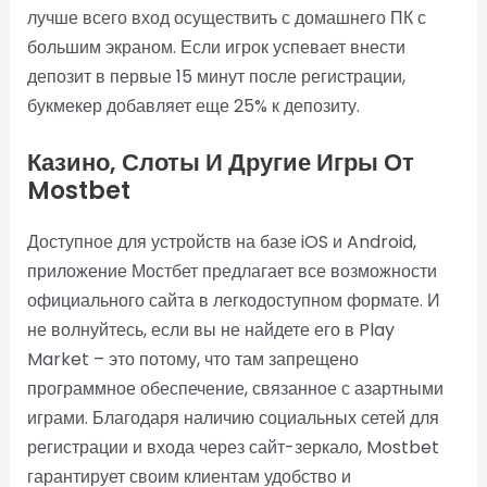
лучше всего вход осуществить с домашнего ПК с
большим экраном. Если игрок успевает внести
депозит в первые 15 минут после регистрации,
букмекер добавляет еще 25% к депозиту.
Казино, Слоты И Другие Игры От
Mostbet
Доступное для устройств на базе iOS и Android,
приложение Мостбет предлагает все возможности
официального сайта в легкодоступном формате. И
не волнуйтесь, если вы не найдете его в Play
Market – это потому, что там запрещено
программное обеспечение, связанное с азартными
играми. Благодаря наличию социальных сетей для
регистрации и входа через сайт-зеркало, Mostbet
гарантирует своим клиентам удобство и