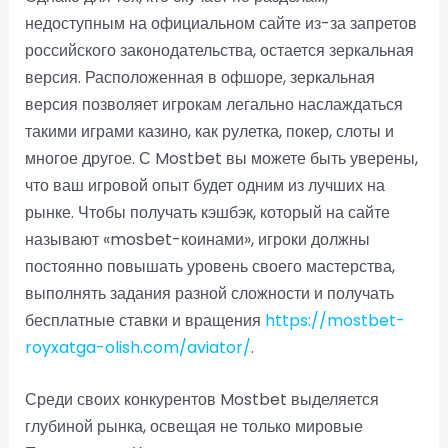
недоступным на официальном сайте из-за запретов
российского законодательства, остается зеркальная
версия. Расположенная в офшоре, зеркальная
версия позволяет игрокам легально наслаждаться
такими играми казино, как рулетка, покер, слоты и
многое другое. С Mostbet вы можете быть уверены,
что ваш игровой опыт будет одним из лучших на
рынке. Чтобы получать кэшбэк, который на сайте
называют «mosbet-коинами», игроки должны
постоянно повышать уровень своего мастерства,
выполнять задания разной сложности и получать
бесплатные ставки и вращения
https://mostbet-
royxatga-olish.com/aviator/
.
Среди своих конкурентов Mostbet выделяется
глубиной рынка, освещая не только мировые