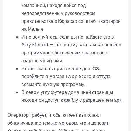
компанией, находящейся под
непосредственным руководством
правительства о.Кюрасао со штаб-квартирой
на Мальте.
И не волнуйтесь, если вы не найдете его в
Play Market – это потому, что там запрещено
программное обеспечение, связанное с
азартными играми.
Чтобы скачать приложение для IOS,
перейдите в магазин App Store и оттуда
возьмите нужную программу.
В левом углу футера домашней страницы
находится доступ к файлу с разрешением арк.
Оператор требует, чтобы клиент выполнял
обналичивание тем же методом, что и депозит.
Конечно, любой житель Узбекистана выберет