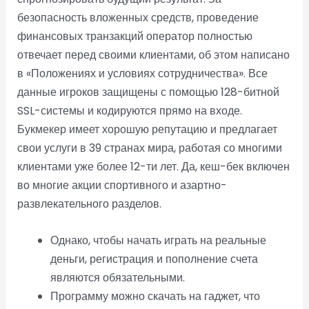
безопасность вложенных средств, проведение
финансовых транзакций оператор полностью
отвечает перед своими клиентами, об этом написано
в «Положениях и условиях сотрудничества». Все
данные игроков защищены с помощью 128-битной
SSL-системы и кодируются прямо на входе.
Букмекер имеет хорошую репутацию и предлагает
свои услуги в 39 странах мира, работая со многими
клиентами уже более 12-ти лет. Да, кеш-бек включен
во многие акции спортивного и азартно-
развлекательного разделов.
Однако, чтобы начать играть на реальные
деньги, регистрация и пополнение счета
являются обязательными.
Программу можно скачать на гаджет, что