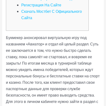
Регистрация На Сайте
Скачать Мостбет С Официального
Сайта
Букмекер анонсировал виртуальную игру под
названием «Авиатор» и отдал ей целый раздел. Суть
ее заключается в том, что нужно быстро сделать
ставку, пока самолёт не стартовал, и вовремя ее
закрыть! По итогам месяца в турнирной таблице
можно увидеть имена победителей, которых ждут
персональные бонусы и бесплатные ставки на спорт
и казино. После того, как клиент предоставил свои
паспортные данные для проверки службе
безопасности, он имеет право выводить средства.
Для этого в личном кабинете нужно зайти в раздел с