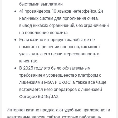
быстрыми выплатами.
41 провайдеров, 10 языков интерфейса, 24
наличных систем для пополнения счета,
вывод никаких ограничений, без ограничений
на пополнение депозита.
Если казино игнорирует жалобы же не
помогает в решении вопросов, как может
указывать а его незаинтересованность и
клиентах.
В 2025 году это было обязательным
требованием усовершенство платформ с
лицензиями MGA и UKGC, а также всё чаще
встречается него операторов с лицензией
Curaçao 8048/JAZ.
Интернет казино предлагают удобные приложения и
адаптивные версии сайтов, которые работаешь