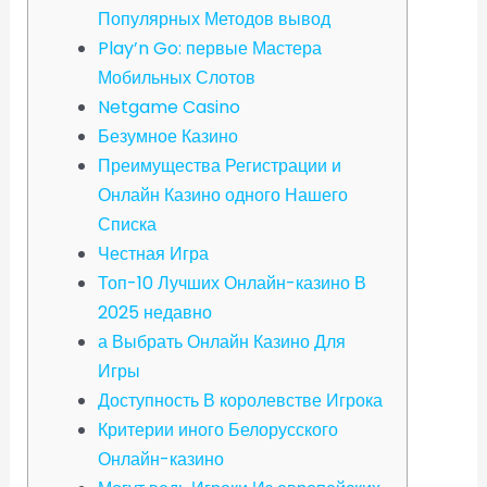
Популярных Методов вывод
Play’n Go: первые Мастера
Мобильных Слотов
Netgame Casino
Безумное Казино
Преимущества Регистрации и
Онлайн Казино одного Нашего
Списка
Честная Игра
Топ-10 Лучших Онлайн-казино В
2025 недавно
а Выбрать Онлайн Казино Для
Игры
Доступность В королевстве Игрока
Критерии иного Белорусского
Онлайн-казино