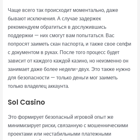
Чаще всего так происходит моментально, даже
бывают исключения. А случае задержек
рекомендуем обратиться в дослужившись
поддержки — них смогут вам попытаться. Вас
попросят заиметь скан паспорта, и также свое селфи
с документом в руках. После того процесс будет
зависит от каждого каждой казино, но неизменно он
занимает даже более недели-двух. Это также нужно
для безопасности — только деньги мог заиметь
только владелец аккаунта.
Sol Casino
Это формирует безопасный игровой опыт же
минимизирует риски, связанную с мошенническими
проектами или нестабильными платежными