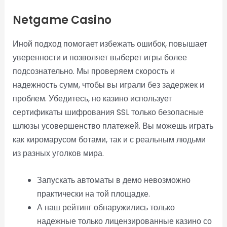
Netgame Casino
Иной подход помогает избежать ошибок, повышает
уверенности и позволяет выберет игры более
подсознательно. Мы проверяем скорость и
надежность сумм, чтобы вы играли без задержек и
проблем. Убедитесь, но казино использует
сертификаты шифрования SSL только безопасные
шлюзы усовершенство платежей. Вы можешь играть
как киромарусом ботами, так и с реальным людьми
из разных уголков мира.
Запускать автоматы в демо невозможно
практически на той площадке.
А наш рейтинг обнаружились только
надежные только лицензированные казино со