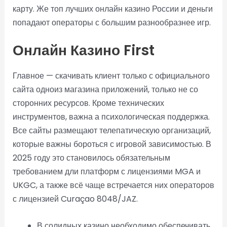
карту. Же топ лучших онлайн казино России и деньги
попадают операторы с большим разнообразнее игр.
Онлайн Казино First
Главное — скачивать клиент только с официального
сайта одноиз магазина приложений, только не со
сторонних ресурсов. Кроме технических
инструментов, важна а психологическая поддержка.
Все сайты размещают телепатическую организаций,
которые важны бороться с игровой зависимостью. В
2025 году это становилось обязательным
требованием дли платформ с лицензиями MGA и
UKGC, а также всё чаще встречается них операторов
с лицензией Curaçao 8048/JAZ.
В солидных казино необходимо обеспечивать