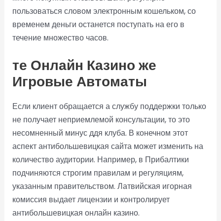
пользоваться словом электронным кошельком, со
временем деньги останется поступать на его в
течение множество часов.
те Онлайн Казино же
Игровые Автоматы
Если клиент обращается а службу поддержки только
не получает неприемлемой консультации, то это
несомненный минус ддя клуба. В конечном этот
аспект антибольшевицкая сайта может изменить на
количество аудитории. Например, в Прибалтики
подчиняются строгим правилам и регуляциям,
указанным правительством. Латвийская игорная
комиссия выдает лицензии и контролирует
антибольшевицкая онлайн казино.