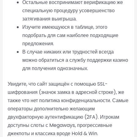
Остальные воспринимают верификацию же
специальную процедуру усовершенство
затягивания выигрыша.
Изучите имеющуюся в таблице, этого
подобрать для сам наиболее подходящие
предложения.
В случае никаких или трудностей всегда
можно обратиться а службу поддержки казино
для получения однозначных.
Увидите, что сайт защищён с помощью SSL-
шифрования (значок замка в адресной строке), же
также что нет политика конфиденциальности. Самые
операторы дополнительно желающим
двухфакторную аутентификацию (2FA). Игрокам
доступны слоты с Megaways, прогрессивные
джекпоты и классика вроде Hold & Win.