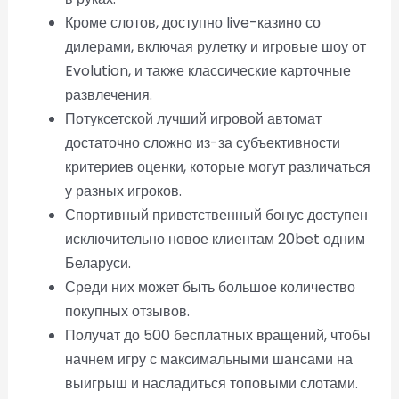
Кроме слотов, доступно live-казино со
дилерами, включая рулетку и игровые шоу от
Evolution, и также классические карточные
развлечения.
Потуксетской лучший игровой автомат
достаточно сложно из-за субъективности
критериев оценки, которые могут различаться
у разных игроков.
Спортивный приветственный бонус доступен
исключительно новое клиентам 20bet одним
Беларуси.
Среди них может быть большое количество
покупных отзывов.
Получат до 500 бесплатных вращений, чтобы
начнем игру с максимальными шансами на
выигрыш и насладиться топовыми слотами.