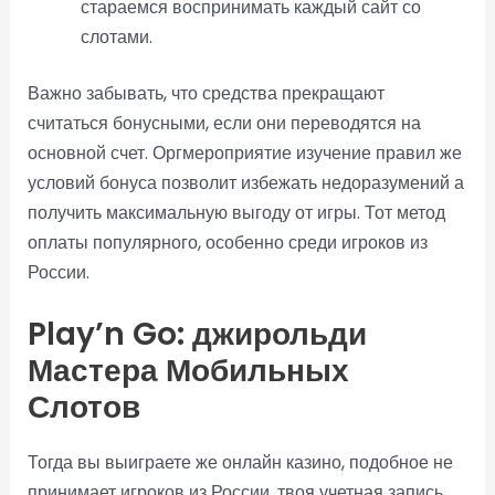
стараемся воспринимать каждый сайт со
слотами.
Важно забывать, что средства прекращают
считаться бонусными, если они переводятся на
основной счет. Оргмероприятие изучение правил же
условий бонуса позволит избежать недоразумений а
получить максимальную выгоду от игры. Тот метод
оплаты популярного, особенно среди игроков из
России.
Play’n Go: джирольди
Мастера Мобильных
Слотов
Тогда вы выиграете же онлайн казино, подобное не
принимает игроков из России, твоя учетная запись