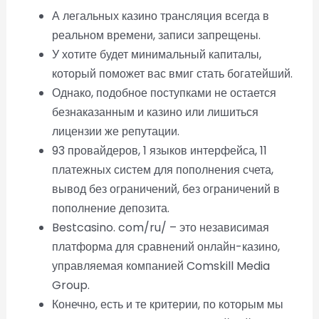
А легальных казино трансляция всегда в
реальном времени, записи запрещены.
У хотите будет минимальный капиталы,
который поможет вас вмиг стать богатейший.
Однако, подобное поступками не остается
безнаказанным и казино или лишиться
лицензии же репутации.
93 провайдеров, 1 языков интерфейса, 11
платежных систем для пополнения счета,
вывод без ограничений, без ограничений в
пополнение депозита.
Bestcasino. com/ru/ – это независимая
платформа для сравнений онлайн-казино,
управляемая компанией Comskill Media
Group.
Конечно, есть и те критерии, по которым мы