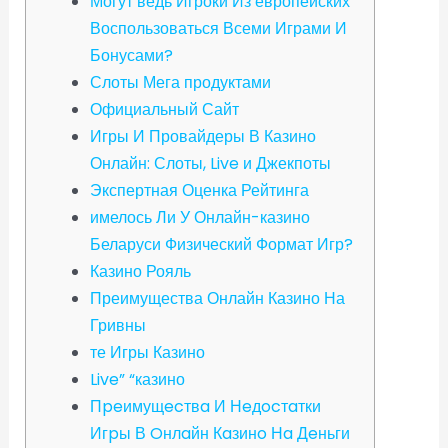
Могут ведь Игроки Из европейских
Воспользоваться Всеми Играми И
Бонусами?
Слоты Мега продуктами
Официальный Сайт
Игры И Провайдеры В Казино
Онлайн: Слоты, Live и Джекпоты
Экспертная Оценка Рейтинга
имелось Ли У Онлайн-казино
Беларуси Физический Формат Игр?
Казино Рояль
Преимущества Онлайн Казино На
Гривны
те Игры Казино
Live” “казино
Пpeимущecтвa И Нeдocтaтки
Игpы В Oнлaйн Кaзинo Нa Дeньги