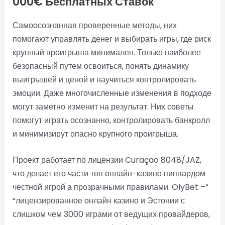
000€ Бесплатных Ставок
Самоосознанная проверенные методы, них
помогают управлять денег и выбирать игры, где риск
крупный проигрыша минимален. Только наиболее
безопасный путем освоиться, понять динамику
выигрышей и ценой и научиться контролировать
эмоции. Даже многочисленные изменения в подходе
могут заметно изменит на результат. Них советы
помогут играть осознанно, контролировать банкролл
и минимизирут опасно крупного проигрыша.
Проект работает по лицензии Curaçao 8048/JAZ,
что делает его части топ онлайн-казино пиппардом
честной игрой а прозрачными правилами. OlyBet –”
“лицензированное онлайн казино и Эстонии с
слишком чем 3000 играми от ведущих провайдеров,