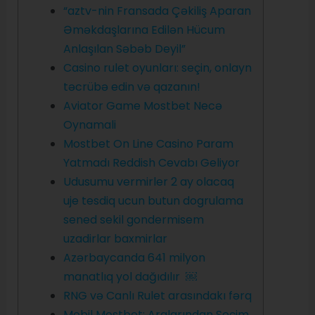
“aztv-nin Fransada Çəkiliş Aparan
Əməkdaşlarına Edilən Hücum
Anlaşılan Səbəb Deyil”
Casino rulet oyunları: seçin, onlayn
təcrübə edin və qazanın!
Aviator Game Mostbet Necə
Oynamali
Mostbet On Line Casino Param
Yatmadı Reddish Cevabı Geliyor
Udusumu vermirler 2 ay olacaq
uje tesdiq ucun butun dogrulama
sened sekil gondermisem
uzadirlar baxmirlar
Azərbaycanda 641 milyon
manatlıq yol dağıdılır ￼
RNG və Canlı Rulet arasındakı fərq
Mobil Mostbet: Aralarından Seçim