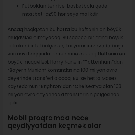
Futboldan tennisə, basketbola qədər
mostbet-az90 hər şeyə malikdir!
Ancaq həqiqətən bu hətta bu həftənin ən böyük
müqaviləsi olmayacaq. Bu sadəcə bir daha böyük
adı olan bir futbolçunun, karyerasını zirvədə başa
vurması haqqında bir nümunə olacaq. Həftənin ən
böyük müqaviləsi, Harry Kane’in “Tottenham”dan
“Bayern Munich” komandasına 100 milyon avro
dəyərində transferi olacaq. Bu isə hətta Moses
Kayzedo’nun “Brighton”dan “Chelsea”ya olan 133
milyon avro dəyərindəki transferinin gölgesində
qalır.
Mobil proqramda necə
qeydiyyatdan keçmək olar