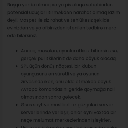
Başqa yerdə olmaq və ya pis əlaqə səbəbindən
potensial uduşları itirməkdən narahat olmaq lazım
deyil. Mospet ilə siz rahat və təhlükəsiz şəkildə
evinizdən və ya ofisinizdən istənilən tədbirə mərc
edə bilərsiniz.
Ancaq, məsələn, oyunları itkisiz bitirirsinizsə,
gerçək pul itkiləriniz də daha böyük olacaq.
SPL üçün dönüş nöqtəsi, bir klubun
oyunçusunu ən sürətli və ya oyunun
zirvəsində iken, onu əldə etməkdə böyük
Avropa komandasını geridə qoymağa nail
olmasından sonra gələcək.
Əsas sayt və mostbet az güzgüləri server
serverlərində yerləşir, onlar eyni vaxtda bir
neçə məlumat mərkəzlərindən işləyirlər.
Üst azeri bukmeker saytlari arasında seçim