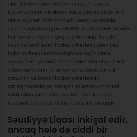
olar. Bundan əlavə telefonlar üçün nəzərdə
tutulmuş mobil versiyaya xüsusi olaraq da bir sıra
əlavə oyunlar hazırlanmışdır. Mobil versiyada
oyunlar oynamaq çox rahatdır və istədiyiniz zaman
hər hansı bir oyuna giriş edə bilərsiniz. Ruletka
oyunları təklif edən kazino şirkətləri sizdən bəzi
hallarda hesabınızı təsdiqləmək üçün əlavə
sənədlər istəyə bilər. Online rulet xidmətləri təklif
edən kazinoların bu sənədləri sizdən istəməsi
qanunidir və bunlar kazino şirkətlərinin
razılaşmasında yer almışdır. Ruletka xidmətləri
təklif edən kazinoların bunları etməkdə əsas
məqsədi qanunsuz halların qarşısını almaqdır.
Səudiyyə Liqası inkişaf edir,
ancaq hələ də ciddi bir