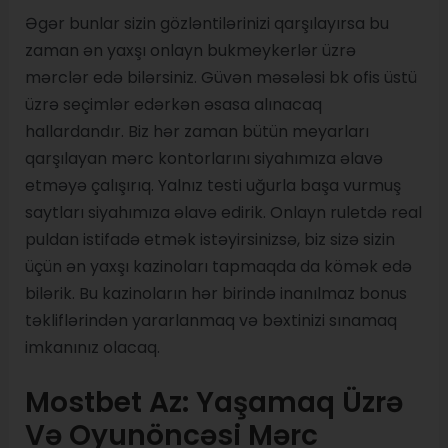
Əgər bunlar sizin gözləntilərinizi qarşılayırsa bu
zaman ən yaxşı onlayn bukmeykerlər üzrə
mərclər edə bilərsiniz. Güvən məsələsi bk ofis üstü
üzrə seçimlər edərkən əsasa alınacaq
hallardandır. Biz hər zaman bütün meyarları
qarşılayan mərc kontorlarını siyahımıza əlavə
etməyə çalışırıq. Yalnız testi uğurla başa vurmuş
saytları siyahımıza əlavə edirik. Onlayn ruletdə real
puldan istifadə etmək istəyirsinizsə, biz sizə sizin
üçün ən yaxşı kazinoları tapmaqda da kömək edə
bilərik. Bu kazinoların hər birində inanılmaz bonus
təkliflərindən yararlanmaq və bəxtinizi sınamaq
imkanınız olacaq.
Mostbet Az: Yaşamaq Üzrə
Və Oyunöncəsi Mərc