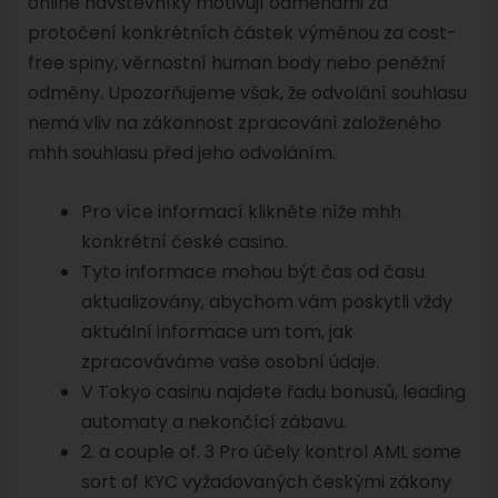
online návštěvníky motivují odměnami za
protočení konkrétních částek výměnou za cost-
free spiny, věrnostní human body nebo peněžní
odměny. Upozorňujeme však, že odvolání souhlasu
nemá vliv na zákonnost zpracování založeného
mhh souhlasu před jeho odvoláním.
Pro více informací klikněte níže mhh
konkrétní české casino.
Tyto informace mohou být čas od času
aktualizovány, abychom vám poskytli vždy
aktuální informace um tom, jak
zpracováváme vaše osobní údaje.
V Tokyo casinu najdete řadu bonusů, leading
automaty a nekončící zábavu.
2. a couple of. 3 Pro účely kontrol AML some
sort of KYC vyžadovaných českými zákony