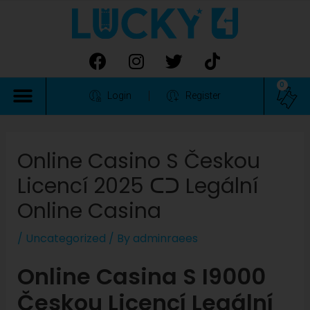
0
Login
Register
Online Casino S Českou
Licencí 2025 ᑕ️ᑐ Legální
Online Casina
/
Uncategorized
/ By
adminraees
Online Casina S I9000
Českou Licencí Legální