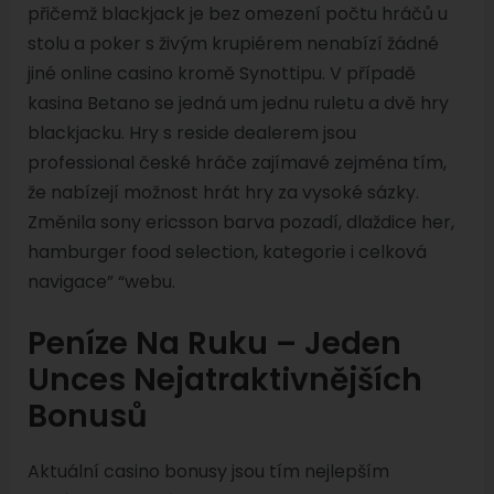
přičemž blackjack je bez omezení počtu hráčů u
stolu a poker s živým krupiérem nenabízí žádné
jiné online casino kromě Synottipu. V případě
kasina Betano se jedná um jednu ruletu a dvě hry
blackjacku. Hry s reside dealerem jsou
professional české hráče zajímavé zejména tím,
že nabízejí možnost hrát hry za vysoké sázky.
Změnila sony ericsson barva pozadí, dlaždice her,
hamburger food selection, kategorie i celková
navigace” “webu.
Peníze Na Ruku – Jeden
Unces Nejatraktivnějších
Bonusů
Aktuální casino bonusy jsou tím nejlepším