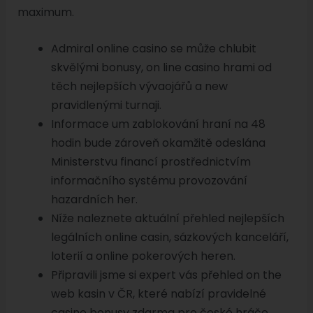
maximum.
Admiral online casino se může chlubit
skvělými bonusy, on line casino hrami od
těch nejlepších vývaojářů a new
pravidlenými turnaji.
Informace um zablokování hraní na 48
hodin bude zároveň okamžitě odeslána
Ministerstvu financí prostřednictvím
informačního systému provozování
hazardních her.
Níže naleznete aktuální přehled nejlepších
legálních online casin, sázkových kanceláří,
loterií a online pokerových heren.
Připravili jsme si expert vás přehled on the
web kasin v ČR, které nabízí pravidelné
casino bonusy zdarma pro české hráče.