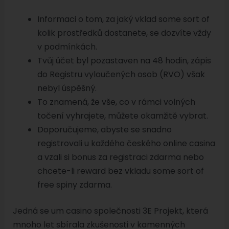
Informaci o tom, za jaký vklad some sort of
kolik prostředků dostanete, se dozvíte vždy
v podmínkách.
Tvůj účet byl pozastaven na 48 hodin, zápis
do Registru vyloučených osob (RVO) však
nebyl úspěšný.
To znamená, že vše, co v rámci volných
točení vyhrajete, můžete okamžitě vybrat.
Doporučujeme, abyste se snadno
registrovali u každého českého online casina
a vzali si bonus za registraci zdarma nebo
chcete-li reward bez vkladu some sort of
free spiny zdarma.
Jedná se um casino společnosti 3E Projekt, která
mnoho let sbírala zkušenosti v kamenných