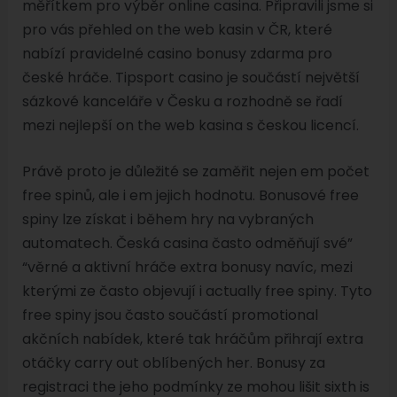
měřítkem pro výběr online casina. Připravili jsme si
pro vás přehled on the web kasin v ČR, které
nabízí pravidelné casino bonusy zdarma pro
české hráče. Tipsport casino je součástí největší
sázkové kanceláře v Česku a rozhodně se řadí
mezi nejlepší on the web kasina s českou licencí.
Právě proto je důležité se zaměřit nejen em počet
free spinů, ale i em jejich hodnotu. Bonusové free
spiny lze získat i během hry na vybraných
automatech. Česká casina často odměňují své”
“věrné a aktivní hráče extra bonusy navíc, mezi
kterými ze často objevují i actually free spiny. Tyto
free spiny jsou často součástí promotional
akčních nabídek, které tak hráčům přihrají extra
otáčky carry out oblíbených her. Bonusy za
registraci the jeho podmínky ze mohou lišit sixth is