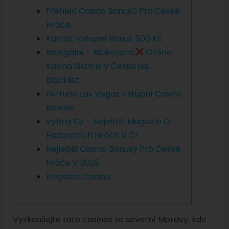
Přehled Casino Bonusů Pro České
Hráče
Kartáč Vstupní Bonus 500 Kč
Nelegální – Blokovaná
Online
Kasina Sixth Is V Česku Na
Blacklist
Fortuna Las Vegas Vstupní Casino
Bonusy
Vyhraj Cz – Největší Magazín O
Hazardních Hrách V Čr
Nejlepší Casino Bonusy Pro České
Hráče V 2025
Kingsbet Casino
Vyzkoušejte toto casinos ze severní Moravy, kde