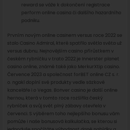
reward se váže k dokončení registrace
perform online casina či dalšího hazardního
podniku.
Prvním novým online casinem versus roce 2022 se
stalo Casino Admiral, které spatřilo světla světa už
versus dubnu. Nejnovějším casino přírůstkem v
českém rybníčku v trato 2022 je Innerster planet
casino online, známé také jako MerkurXtip casino.
Července 2023 a společnost forBET online CZ s. r.
o. ngakl doplní své produkty vedle sázkové
kanceláře i o Vegas. Bonver casino je další online
hernou, která v tomto roce rozšířila český
rybníček a svůj svět plný zábavy otevřela v
červenci. S výběrem toho nejlepšího bonusu vám
pomůže i naše bonusová kalkulačka, se kterou si
jednoduše spočítáte výhodnost dané nabídky a