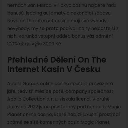
hernách San Marco. V Tokyo casinu najdete řadu
bonusů, leading automaty a nekončící zábavu.
Nová on the internet casina mají své výhody i
nevýhody, my se proto podívali na ty nejčastější z
nich. Korunka vstupní added bonus vás odmění
100% až do výše 3000 Kč.
Přehledné Dělení On The
Internet Kasin V Česku
Apollo Games online casino spustilo provoz em
jaře, tedy tři měsíce poté, company společnost
Apollo Collection s. r. u. získala licenci. V druhé
polovině 2022 jsme přivítali my partner and i Magic
Planet online casino, které nabízí luxusní prostředí
známé se sítě kamenných casin Magic Planet