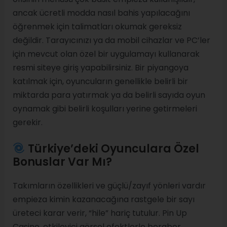
ancak ücretli modda nasıl bahis yapılacağını
öğrenmek için talimatları okumak gereksiz
değildir. Tarayıcınızı ya da mobil cihazlar ve PC’ler
için mevcut olan özel bir uygulamayı kullanarak
resmi siteye giriş yapabilirsiniz. Bir piyangoya
katılmak için, oyuncuların genellikle belirli bir
miktarda para yatırmak ya da belirli sayıda oyun
oynamak gibi belirli koşulları yerine getirmeleri
gerekir.
Türkiye’deki Oyunculara Özel
Bonuslar Var Mı?
Takımların özellikleri ve güçlü/zayıf yönleri vardır
empieza kimin kazanacağına rastgele bir sayı
üreteci karar verir, “hile” hariç tutulur. Pin Up
Casino, etkileyici görsel efektlerle beraber