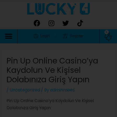
0
Login
Register
Pin Up Online Casino’ya
Kaydolun Ve Kişisel
Dolabınıza Giriş Yapın
/
Uncategorized
/ By
adminraees
Pin Up Online Casino’ya Kaydolun Ve Kişisel
Dolabınıza Giriş Yapın️