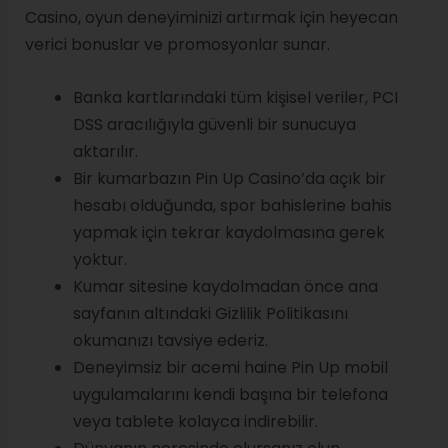
Casino, oyun deneyiminizi artırmak için heyecan
verici bonuslar ve promosyonlar sunar.
Banka kartlarındaki tüm kişisel veriler, PCI
DSS aracılığıyla güvenli bir sunucuya
aktarılır.
Bir kumarbazın Pin Up Casino’da açık bir
hesabı olduğunda, spor bahislerine bahis
yapmak için tekrar kaydolmasına gerek
yoktur.
Kumar sitesine kaydolmadan önce ana
sayfanın altındaki Gizlilik Politikasını
okumanızı tavsiye ederiz.
Deneyimsiz bir acemi haine Pin Up mobil
uygulamalarını kendi başına bir telefona
veya tablete kolayca indirebilir.