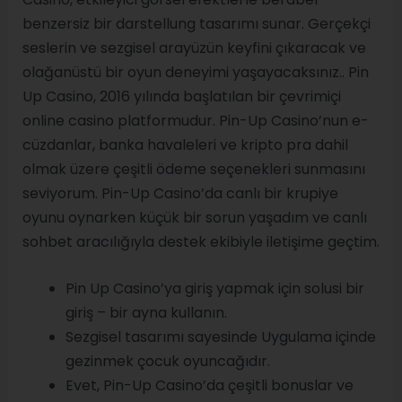
benzersiz bir darstellung tasarımı sunar. Gerçekçi
seslerin ve sezgisel arayüzün keyfini çıkaracak ve
olağanüstü bir oyun deneyimi yaşayacaksınız.. Pin
Up Casino, 2016 yılında başlatılan bir çevrimiçi
online casino platformudur. Pin-Up Casino’nun e-
cüzdanlar, banka havaleleri ve kripto pra dahil
olmak üzere çeşitli ödeme seçenekleri sunmasını
seviyorum. Pin-Up Casino’da canlı bir krupiye
oyunu oynarken küçük bir sorun yaşadım ve canlı
sohbet aracılığıyla destek ekibiyle iletişime geçtim.
Pin Up Casino’ya giriş yapmak için solusi bir
giriş – bir ayna kullanın.
Sezgisel tasarımı sayesinde Uygulama içinde
gezinmek çocuk oyuncağıdır.
Evet, Pin-Up Casino’da çeşitli bonuslar ve