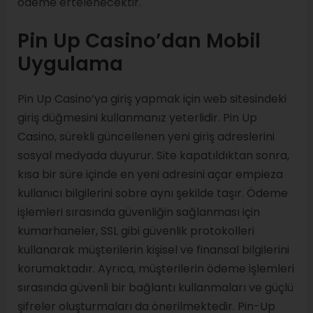
ödeme ertelenecektir.
Pin Up Casino’dan Mobil
Uygulama
Pin Up Casino’ya giriş yapmak için web sitesindeki
giriş düğmesini kullanmanız yeterlidir. Pin Up
Casino, sürekli güncellenen yeni giriş adreslerini
sosyal medyada duyurur. Site kapatıldıktan sonra,
kısa bir süre içinde en yeni adresini açar empieza
kullanıcı bilgilerini sobre aynı şekilde taşır. Ödeme
işlemleri sırasında güvenliğin sağlanması için
kumarhaneler, SSL gibi güvenlik protokolleri
kullanarak müşterilerin kişisel ve finansal bilgilerini
korumaktadır. Ayrıca, müşterilerin ödeme işlemleri
sırasında güvenli bir bağlantı kullanmaları ve güçlü
şifreler oluşturmaları da önerilmektedir. Pin-Up