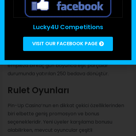
oynar ve sonuç sadece 2-3 dakika içinde
öğrenilebilir.
Bu kategori, çeşitli temel türlerdeki rulet, poker,
Lucky4U Competitions
blackjack ve bakara gibi en popüler casino
oyunlarını içerir. Bonus, yeni kayıt olan ve pra
VISIT OUR FACEBOOK PAGE
yatıran yeni başlayanlar için tasarlanmıştır. Bu,
para yatırma işleminde %100″ “oranında bir bonus
empieza birkaç gün boyunca eşit parçalar
durumunda yatırılan 250 bedava dönüştür.
Rulet Oyunları
Pin-Up Casino’nun en dikkat çekici özelliklerinden
biri elbette geniş promosyon ve bonus
seçenekleridir. Yeni üyeler karşılama bonusu
alabilirken, mevcut oyuncular çeşitli