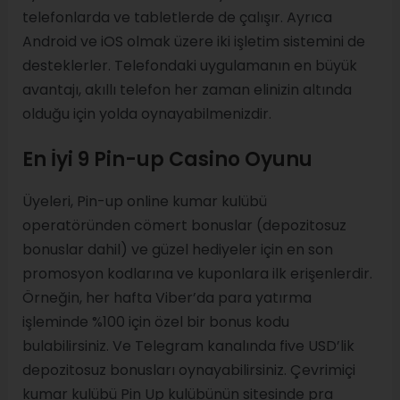
telefonlarda ve tabletlerde de çalışır. Ayrıca
Android ve iOS olmak üzere iki işletim sistemini de
desteklerler. Telefondaki uygulamanın en büyük
avantajı, akıllı telefon her zaman elinizin altında
olduğu için yolda oynayabilmenizdir.
En İyi 9 Pin-up Casino Oyunu
Üyeleri, Pin-up online kumar kulübü
operatöründen cömert bonuslar (depozitosuz
bonuslar dahil) ve güzel hediyeler için en son
promosyon kodlarına ve kuponlara ilk erişenlerdir.
Örneğin, her hafta Viber’da para yatırma
işleminde %100 için özel bir bonus kodu
bulabilirsiniz. Ve Telegram kanalında five USD’lik
depozitosuz bonusları oynayabilirsiniz. Çevrimiçi
kumar kulübü Pin Up kulübünün sitesinde pra