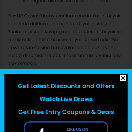
sunduğunu bilmek sizi mutlu edecektir!
Pin-UP Casino’da, oyuncuların cüzdanlarını büyük
paralarla doldurmaları için farklı yollar vardır.
Bunlar arasında kulüp içinde düzenlenen, büyük ve
küçük nakit ödüllü turnuvalar yer almaktadır. Pin
Upwards in Casino turnuvalarının en güzel yanı,
hesap durumlarına bakılmaksızın tüm oyunculara
açık olmasıdır.
Pinup’ta Ücretsiz Para Yatırma
Get Latest Discounts and Offers
Bonusu
Watch Live Draws
Alınan tüm bonuslar, bahislerin parametreleri
dikkate alınarak yatırılmalıdır. Artık misafir, sanal
Get Free Entry Coupons & Deals
oyun odasının tüm işlevlerine ve özelliklerine tam
erişime sahip olacaktır. Burada sanal takımlar