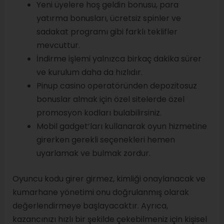
Yeni üyelere hoş geldin bonusu, para
yatırma bonusları, ücretsiz spinler ve
sadakat programı gibi farklı teklifler
mevcuttur.
İndirme işlemi yalnızca birkaç dakika sürer
ve kurulum daha da hızlıdır.
Pinup casino operatöründen depozitosuz
bonuslar almak için özel sitelerde özel
promosyon kodları bulabilirsiniz.
Mobil gadget’ları kullanarak oyun hizmetine
girerken gerekli seçenekleri hemen
uyarlamak ve bulmak zordur.
Oyuncu kodu girer girmez, kimliği onaylanacak ve
kumarhane yönetimi onu doğrulanmış olarak
değerlendirmeye başlayacaktır. Ayrıca,
kazancınızı hızlı bir şekilde çekebilmeniz için kişisel