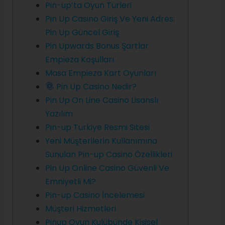
Pin-up’ta Oyun Türleri
Pin Up Casino Giriş Ve Yeni Adres:
Pin Up Güncel Giriş
Pin Upwards Bonus Şartlar
Empieza Koşulları
Masa Empieza Kart Oyunları
Pin Up Casino Nedir?
Pin Up On Line Casino Lisanslı
Yazılım
Pin-up Türkiye Resmi Sitesi
Yeni Müşterilerin Kullanımına
Sunulan Pin-up Casino Özellikleri
Pin Up Online Casino Güvenli Ve
Emniyetli Mi?
Pin-up Casino İncelemesi
Müşteri Hizmetleri
Pinup Oyun Kulübünde Kişisel