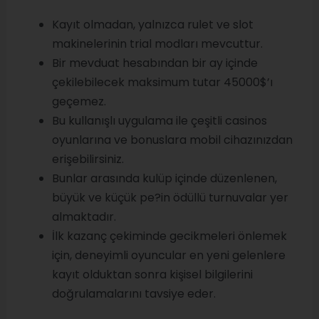
Kayıt olmadan, yalnızca rulet ve slot
makinelerinin trial modları mevcuttur.
Bir mevduat hesabından bir ay içinde
çekilebilecek maksimum tutar 45000$’ı
geçemez.
Bu kullanışlı uygulama ile çeşitli casinos
oyunlarına ve bonuslara mobil cihazınızdan
erişebilirsiniz.
Bunlar arasında kulüp içinde düzenlenen,
büyük ve küçük pe?in ödüllü turnuvalar yer
almaktadır.
İlk kazanç çekiminde gecikmeleri önlemek
için, deneyimli oyuncular en yeni gelenlere
kayıt olduktan sonra kişisel bilgilerini
doğrulamalarını tavsiye eder.