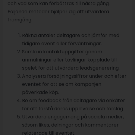
och vad som kan förbättras till nästa gång.
Följande metoder hjälper dig att utvärdera
framgång:
Räkna antalet deltagare och jämför med
tidigare event eller förväntningar.
Samla in kontaktuppgifter genom
anmälningar eller tävlingar kopplade till
spelet för att utvärdera leadsgenerering.
Analysera försäljningssiffror under och efter
eventet för att se om kampanjen
påverkade köp.
Be om feedback från deltagare via enkäter
för att förstå deras upplevelse och förslag.
Utvärdera engagemang på sociala medier,
såsom likes, delningar och kommentarer
relaterade till eventet.