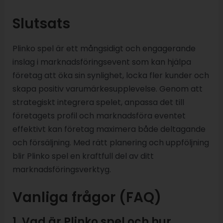
Slutsats
Plinko spel är ett mångsidigt och engagerande
inslag i marknadsföringsevent som kan hjälpa
företag att öka sin synlighet, locka fler kunder och
skapa positiv varumärkesupplevelse. Genom att
strategiskt integrera spelet, anpassa det till
företagets profil och marknadsföra eventet
effektivt kan företag maximera både deltagande
och försäljning. Med rätt planering och uppföljning
blir Plinko spel en kraftfull del av ditt
marknadsföringsverktyg.
Vanliga frågor (FAQ)
1. Vad är Plinko spel och hur