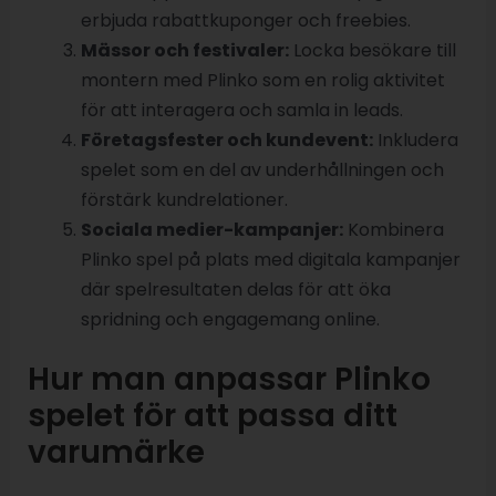
erbjuda rabattkuponger och freebies.
Mässor och festivaler:
Locka besökare till
montern med Plinko som en rolig aktivitet
för att interagera och samla in leads.
Företagsfester och kundevent:
Inkludera
spelet som en del av underhållningen och
förstärk kundrelationer.
Sociala medier-kampanjer:
Kombinera
Plinko spel på plats med digitala kampanjer
där spelresultaten delas för att öka
spridning och engagemang online.
Hur man anpassar Plinko
spelet för att passa ditt
varumärke