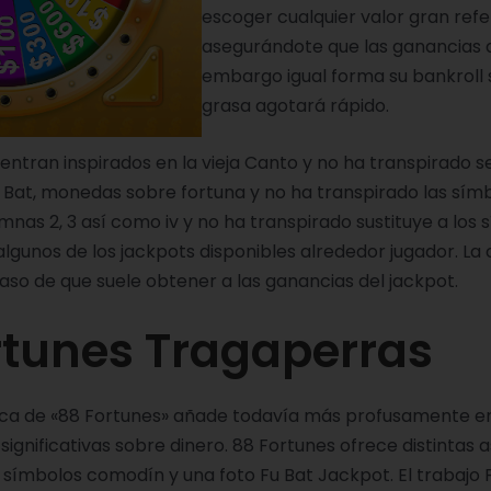
escoger cualquier valor gran ref
asegurándote que las ganancias q
embargo igual forma su bankroll 
grasa agotará rápido.
entran inspirados en la vieja Canto y no ha transpirado 
Bat, monedas sobre fortuna y no ha transpirado las símbo
nas 2, 3 así­ como iv y no ha transpirado sustituye a lo
algunos de los jackpots disponibles alrededor jugador. L
caso de que suele obtener a las ganancias del jackpot.
rtunes Tragaperras
erca de «88 Fortunes» añade todavía más profusamente e
gnificativas sobre dinero. 88 Fortunes ofrece distintas 
, símbolos comodín y una foto Fu Bat Jackpot. El trabajo 