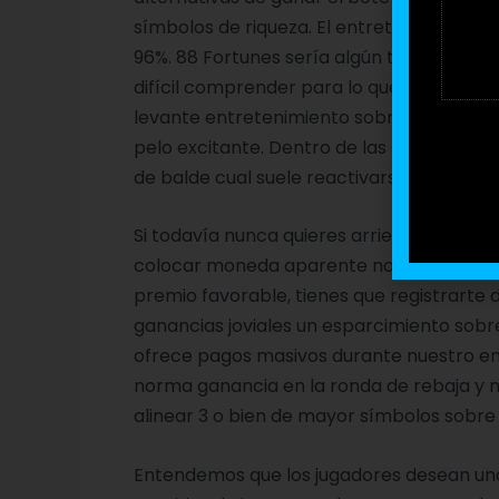
símbolos de riqueza. El entretenimiento 
96%. 88 Fortunes serí­a algún título cual
difícil comprender para lo que. Con el pa
levante entretenimiento sobre Bally Tec
pelo excitante. Dentro de las primeros p
de balde cual suele reactivarse indefinid
Si todavía nunca quieres arriesgar su part
colocar moneda aparente no suele llevart
premio favorable, tienes que registrarte 
ganancias joviales un esparcimiento sobr
ofrece pagos masivos durante nuestro ent
norma ganancia en la ronda de rebaja y n
alinear 3 o bien de mayor símbolos sobre
Entendemos que los jugadores desean una 