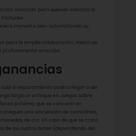
cción conocido para quienes solicitan la
 Fortunes.
manera manual o bien automatizada su
tivo para la amplia colaboración, mientras
más profusamente emoción.
 ganancias
cual el esparcimiento podrí­a llegar a ser
manga larga un enfoque en Juegos sobre
efensa próxima, que se concentran
consigues una vinculación de comodines,
ce monedas de oro. En caso de que se trata
os de los cuatro botes (dependiendo del