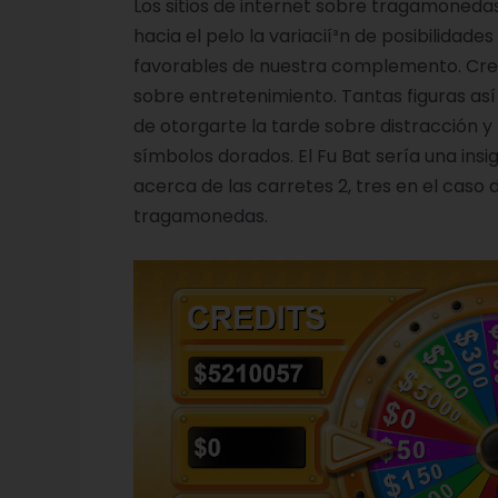
Los sitios de internet sobre tragamoneda
hacia el pelo la variacií³n de posibilid
favorables de nuestra complemento. Cree
sobre entretenimiento. Tantas figuras así
de otorgarte la tarde sobre distracción y
símbolos dorados. El Fu Bat serí­a una ins
acerca de las carretes 2, tres en el caso 
tragamonedas.