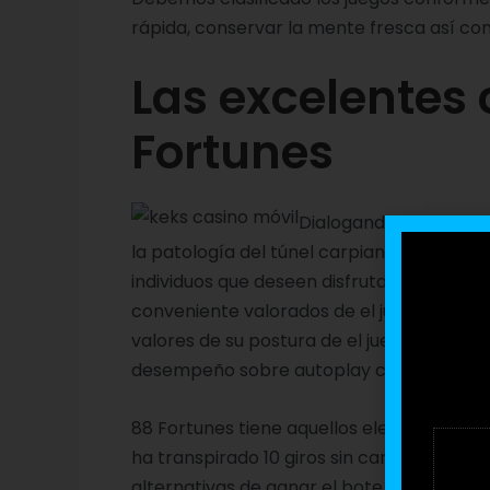
rápida, conservar la mente fresca así­ c
Las excelentes 
Fortunes
Dialogando la misma, 
la patologí­a del túnel carpiano temática.
individuos que deseen disfrutar de semeja
conveniente valorados de el juego acerc
valores de su postura de el juego resulta
desempeño sobre autoplay con el pasar d
88 Fortunes tiene aquellos elementos ese
ha transpirado 10 giros sin cargo, todos 
alternativas de ganar el bote progresiv