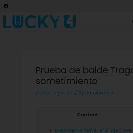
Prueba de balde Trag
sometimiento
/
Uncategorized
/ By
adminraees
Content
Keks casino móvil | RTP, apuestas