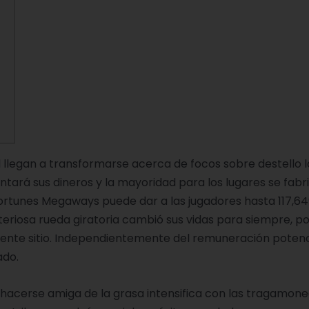
llegan a transformarse acerca de focos sobre destello l
ará sus dineros y la mayoridad para los lugares se fabr
Fortunes Megaways puede dar a las jugadores hasta 117,6
steriosa rueda giratoria cambió sus vidas para siempre, 
riente sitio. Independientemente del remuneración potenc
ado.
a hacerse amiga de la grasa intensifica con las tragamo