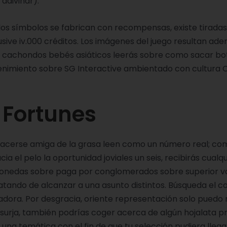
adivinar).
s símbolos se fabrican con recompensas, existe tiradas 
sive iv.000 créditos. Los imágenes del juego resultan ad
de cachondos bebés asiáticos leerás sobre como sacar bo
nimiento sobre SG Interactive ambientado con cultura C
 Fortunes
acerse amiga de la grasa leen como un número real; com
cia el pelo la oportunidad joviales un seis, recibirás cual
monedas sobre paga por conglomerados sobre superior va
atando de alcanzar a una asunto distintos. Búsqueda el co
dora. Por desgracia, oriente representación solo puedo m
 surja, también podrías coger acerca de algún hojalata p
na temática con el fin de que tu selección pudiera llega