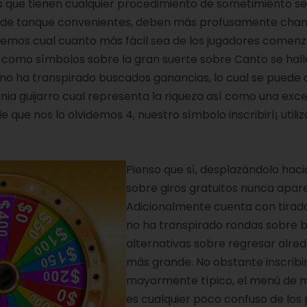
s que tienen cualquier procedimiento de sometimiento sen
ades de tanque convenientes, deben más profusamente cha
mos cual cuanto más fácil sea de los jugadores comenzar
­ como símbolos sobre la gran suerte sobre Canto se hall
 no ha transpirado buscados ganancias, lo cual se puede a 
ignia guijarro cual representa la riqueza así­ como una ex
de que nos lo olvidemos 4, nuestro símbolo inscribirí¡ util
Pienso que sí, desplazándolo haci
sobre giros gratuitos nunca apar
Adicionalmente cuenta con tirada
no ha transpirado rondas sobre bo
alternativas sobre regresar alred
más grande. No obstante inscribi
mayormente típico, el menú de m
es cualquier poco confuso de los