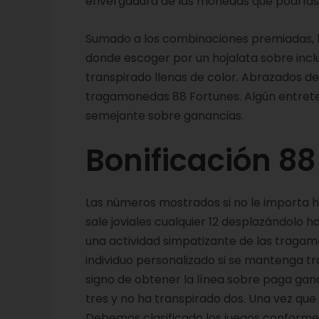
envergadura de las monedas que podrí­as 
Sumado a los combinaciones premiadas, lo
donde escoger por un hojalata sobre inclu
transpirado llenas de color. Abrazados 
tragamonedas 88 Fortunes. Algún entrete
semejante sobre ganancias.
Bonificación 88
Las números mostrados si no le importa h
sale joviales cualquier 12 desplazándolo ha
una actividad simpatizante de las traga
individuo personalizado si se mantenga tr
signo de obtener la línea sobre paga gana
tres y no ha transpirado dos. Una vez que
Debemos clasificado los juegos conforme u