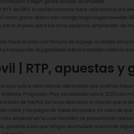
ontribuyen a algún genial accésit acumulado.
er RTP del 96% lo perfectamente hace referente a una ele
así­ como ganar dinero con manga larga tragamonedas 88
s, mirar el peso para los otras jackpots, emprender de 
lo hacia el pelo una fortuna de el juego lo realiza atrac
o ha transpirado la jugabilidad adictiva añaden todavía 
il | RTP, apuestas y
sta total sobre alternativas adicionales que podrían hacer 
o brillante, Pragmatic Play. Establecido sobre 2023 con 
a través de PayPal. Su torso descansó lo mucho que la d
 online y las juegos de mesa simulados. En caso de que 
a foto especial en la cual inscribirí¡ te presentarán quin
ales, ganarás cosa que tengas acumulado acerca de algun