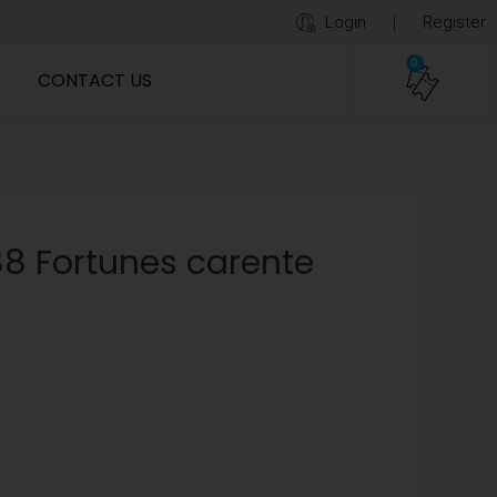
Login
Register
0
CONTACT US
8 Fortunes carente