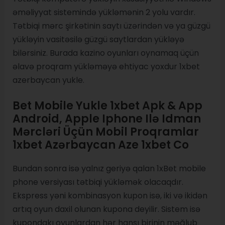
əməliyyat sistemində yükləmənin 2 yolu vardır.
Tətbiqi mərc şirkətinin saytı üzərindən və ya güzgü
yükləyin vasitəsilə güzgü saytlardan yükləyə
bilərsiniz. Burada kazino oyunları oynamaq üçün
əlavə proqram yükləməyə ehtiyac yoxdur 1xbet
azerbaycan yukle.
Bet Mobile Yukle 1xbet Apk & App
Android, Apple Iphone Ilə Idman
Mərcləri Üçün Mobil Proqramlar
1xbet Azərbaycan Aze 1xbet Co
Bundan sonra isə yalnız geriyə qalan 1xBet mobile
phone versiyası tətbiqi yükləmək olacaqdır.
Ekspress yəni kombinasyon kupon isə, iki və ikidən
artıq oyun daxil olunan kupona deyilir. Sistem isə
kupondakı oyunlardan hər hansı birinin məğlub