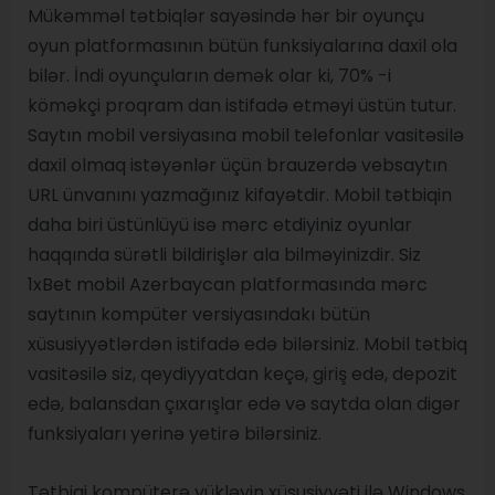
Mükəmməl tətbiqlər sayəsində hər bir oyunçu
oyun platformasının bütün funksiyalarına daxil ola
bilər. İndi oyunçuların demək olar ki, 70% -i
köməkçi proqram dan istifadə etməyi üstün tutur.
Saytın mobil versiyasına mobil telefonlar vasitəsilə
daxil olmaq istəyənlər üçün brauzerdə vebsaytın
URL ünvanını yazmağınız kifayətdir. Mobil tətbiqin
daha biri üstünlüyü isə mərc etdiyiniz oyunlar
haqqında sürətli bildirişlər ala bilməyinizdir. Siz
1xBet mobil Azerbaycan platformasında mərc
saytının kompüter versiyasındakı bütün
xüsusiyyətlərdən istifadə edə bilərsiniz. Mobil tətbiq
vasitəsilə siz, qeydiyyatdan keçə, giriş edə, depozit
edə, balansdan çıxarışlar edə və saytda olan digər
funksiyaları yerinə yetirə bilərsiniz.
Tətbiqi kompüterə yükləyin xüsusiyyəti ilə Windows