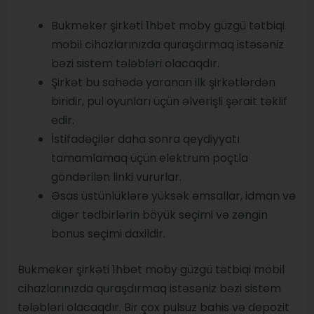
Bukmeker şirkəti 1hbet moby güzgü tətbiqi
mobil cihazlarınızda quraşdırmaq istəsəniz
bəzi sistem tələbləri olacaqdır.
Şirkət bu sahədə yaranan ilk şirkətlərdən
biridir, pul oyunları üçün əlverişli şərait təklif
edir.
İstifadəçilər daha sonra qeydiyyatı
tamamlamaq üçün elektrum poçtla
göndərilən linki vururlar.
Əsas üstünlüklərə yüksək əmsallar, idman və
digər tədbirlərin böyük seçimi və zəngin
bonus seçimi daxildir.
Bukmeker şirkəti 1hbet moby güzgü tətbiqi mobil
cihazlarınızda quraşdırmaq istəsəniz bəzi sistem
tələbləri olacaqdır. Bir çox pulsuz bahis və depozit