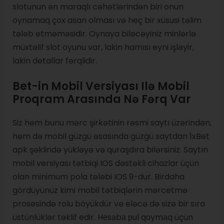
slotunun ən maraqlı cəhətlərindən biri onun
oynamaq çox asan olması və heç bir xüsusi təlim
tələb etməməsidir. Oynaya biləcəyiniz minlərlə
müxtəlif slot oyunu var, lakin hamısı eyni işləyir,
lakin detallar fərqlidir.
Bet-in Mobil Versiyası Ilə Mobil
Proqram Arasında Nə Fərq Var
Siz həm bunu mərc şirkətinin rəsmi saytı üzərindən,
həm də mobil güzgü əsasında güzgü saytdan 1xBet
apk şəklində yükləyə və quraşdıra bilərsiniz. Saytın
mobil versiyası tətbiqi IOS dəstəkli cihazlar üçün
olan minimum pola tələbi IOS 9-dur. Birdaha
gördüyünüz kimi mobil tətbiqlərin mərcetmə
prosesində rolu böyükdür və eləcə də sizə bir sıra
üstünlüklər təklif edir. Hеsаbа рul qоymаq üçün