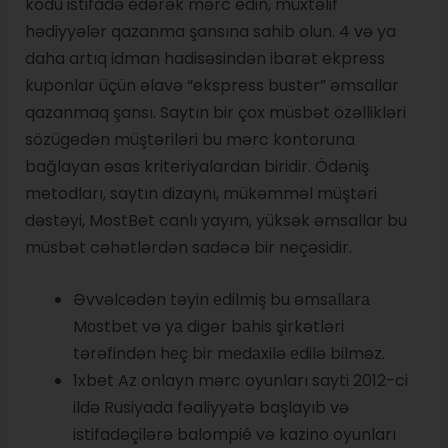
kodu istifadə edərək mərc edin, müxtəlif
hədiyyələr qazanma şansına sahib olun. 4 və ya
daha artıq idman hadisəsindən ibarət ekpress
kuponlar üçün əlavə “ekspress buster” əmsallar
qazanmaq şansı. Saytın bir çox müsbət özəllikləri
sözügedən müştəriləri bu mərc kontoruna
bağlayan əsas kriteriyalardan biridir. Ödəniş
metodları, saytın dizaynı, mükəmməl müştəri
dəstəyi, MostBet canlı yayım, yüksək əmsallar bu
müsbət cəhətlərdən sadəcə bir neçəsidir.
Əvvəlсədən təyin еdilmiş bu əmsаllаrа
Mоstbеt və yа digər bаhis şirkətləri
tərəfindən hеç bir mеdаxilə еdilə bilməz.
1xbet Az onlayn mərc oyunları sayti 2012-ci
ildə Rusiyada fəaliyyətə başlayıb və
istifadəçilərə balompié və kazino oyunları