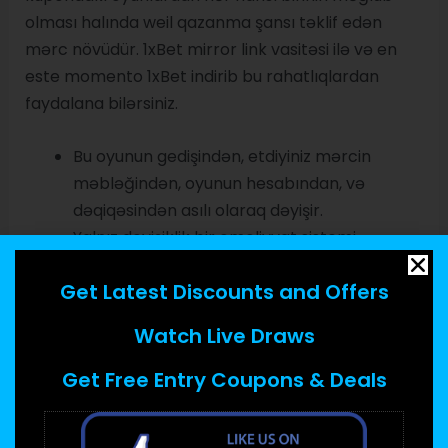
olması halında weil qazanma şansı təklif edən
mərc növüdür. 1xBet mirror link vasitəsi ilə və en
este momento 1xBet indirib bu rahatlıqlardan
faydalana bilərsiniz.
Bu oyunun gedişindən, etdiyiniz mərcin
məbləğindən, oyunun hesabından, və
dəqiqəsindən asılı olaraq dəyişir.
Yalnız dəyişiklik bir əməliyyat sistemi
seçərkən olmalıdır, çünki Android os əvəzinə
Get Latest Discounts and Offers
iOS seçmələri istənilir.
Saytın bir çox müsbət özəllikləri sözügedən
Watch Live Draws
müştəriləri bu mərc kontoruna bağlayan
əsas kriteriyalardan biridir.
Get Free Entry Coupons & Deals
Promosyonun şərtlərindən asılı olaraq,
oyunçular bonusları mərc etmək üçün real