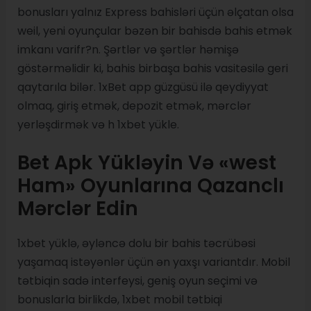
bonusları yalnız Express bahisləri üçün əlçatan olsa
weil, yeni oyunçular bəzən bir bahisdə bahis etmək
imkanı varifr?n. Şərtlər və şərtlər həmişə
göstərməlidir ki, bahis birbaşa bahis vasitəsilə geri
qaytarıla bilər. 1xBet app güzgüsü ilə qeydiyyat
olmaq, giriş etmək, depozit etmək, mərclər
yerləşdirmək və h 1xbet yükle.
Bet Apk Yükləyin Və «west
Ham» Oyunlarına Qazanclı
Mərclər Edin
1xbet yüklə, əyləncə dolu bir bahis təcrübəsi
yaşamaq istəyənlər üçün ən yaxşı variantdır. Mobil
tətbiqin sadə interfeysi, geniş oyun seçimi və
bonuslarla birlikdə, 1xbet mobil tətbiqi