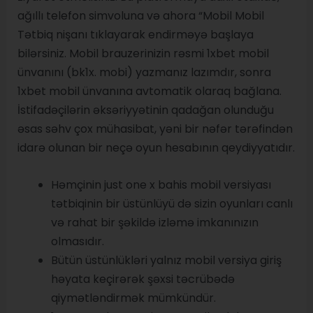
ağıllı telefon simvoluna və ahora “Mobil Mobil
Tətbiq nişanı tıklayarak endirməyə başlaya
bilərsiniz. Mobil brauzerinizin rəsmi 1xbet mobil
ünvanını (bk1x. mobi) yazmanız lazımdır, sonra
1xbet mobil ünvanına avtomatik olaraq bağlana.
İstifadəçilərin əksəriyyətinin qadağan olunduğu
əsas səhv çox mühasibat, yəni bir nəfər tərəfindən
idarə olunan bir neçə oyun hesabının qeydiyyatıdır.
Həmçinin just one x bahis mobil versiyası
tətbiqinin bir üstünlüyü də sizin oyunları canlı
və rahat bir şəkildə izləmə imkanınızın
olmasıdır.
Bütün üstünlükləri yalnız mobil versiya giriş
həyata keçirərək şəxsi təcrübədə
qiymətləndirmək mümkündür.