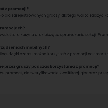
ać z promocji?
ko dla zarejestrowanych graczy, dlatego warto założyć ko
 promocjach?
slettera kasyna oraz bieżące sprawdzanie sekcji ‘Promoc
urządzeniach mobilnych?
ilną, dzięki czemu można korzystać z promocji na smartfo
ane przez graczy podczas korzystania z promocji?
w promocji, niezweryfikowanie kwalifikacji gier oraz prz