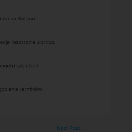
nto na Slottica.
je’ na stronie Slottica.
nach i tabletach.
egapienie terminów.
Next Post
→