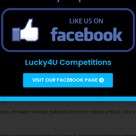
ty w Okresie Świątec
asyn, w tym Slottica, wprowadza szczególne oferty, aby 
mogą obejmować:
kowe środki do gry lub spiny za wpłaty dokonane w okre
, gdzie gracze mogą rywalizować o atrakcyjne nagrody,
Lucky4U Competitions
ce bonusy dla par lub gry na romantyczne tematy.
VISIT OUR FACEBOOK PAGE
łapek w Sezonowych 
 istnieją również pułapki, których należy unikać, aby cie
nie czytaj regulaminy promocji, ponieważ niektóre mogą