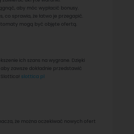
iągnąć, aby móc wypłacić bonusy.
 co sprawia, że łatwo je przegapić.
e automaty mogą być objęte ofertą.
szenie ich szans na wygrane. Dzięki
ak, aby zawsze dokładnie przedstawić
 Slottica!
slottica pl
)
oznacza, że można oczekiwać nowych ofert