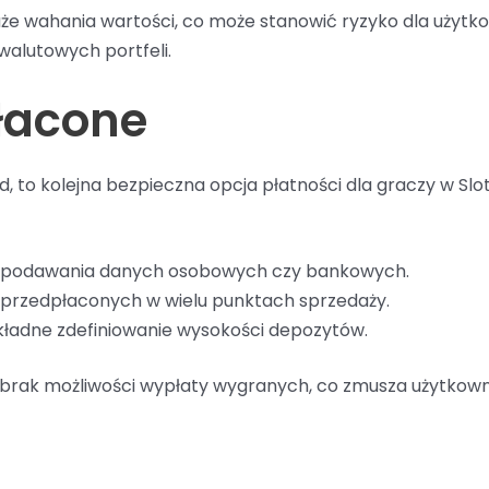
że wahania wartości, co może stanowić ryzyko dla użytko
walutowych portfeli.
płacone
d, to kolejna bezpieczna opcja płatności dla graczy w Sl
i podawania danych osobowych czy bankowych.
 przedpłaconych w wielu punktach sprzedaży.
kładne zdefiniowanie wysokości depozytów.
brak możliwości wypłaty wygranych, co zmusza użytkowni