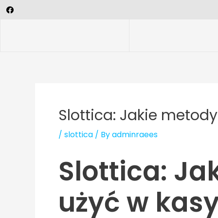
Slottica: Jakie metod
/
slottica
/ By
adminraees
Slottica: J
użyć w kasy