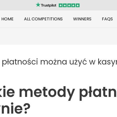
HOME
ALL COMPETITIONS
WINNERS
FAQS
y płatności można użyć w kasy
akie metody płat
nie?