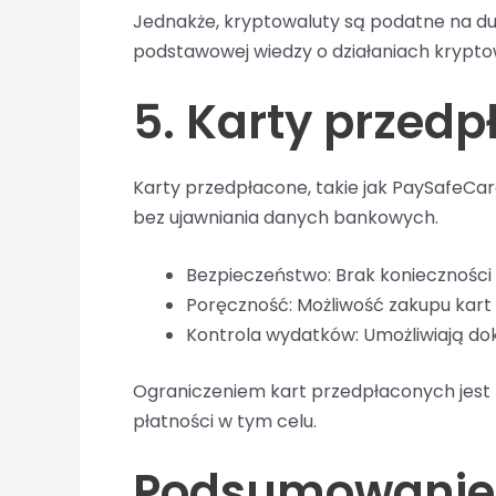
Jednakże, kryptowaluty są podatne na du
podstawowej wiedzy o działaniach krypto
5. Karty przed
Karty przedpłacone, takie jak PaySafeCar
bez ujawniania danych bankowych.
Bezpieczeństwo: Brak koniecznośc
Poręczność: Możliwość zakupu kart
Kontrola wydatków: Umożliwiają do
Ograniczeniem kart przedpłaconych jest 
płatności w tym celu.
Podsumowanie