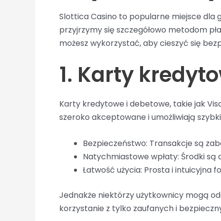
Slottica Casino to popularne miejsce dla 
przyjrzymy się szczegółowo metodom płatn
możesz wykorzystać, aby cieszyć się bez
1. Karty kredyt
Karty kredytowe i debetowe, takie jak Vis
szeroko akceptowane i umożliwiają szybki
Bezpieczeństwo: Transakcje są za
Natychmiastowe wpłaty: Środki są 
Łatwość użycia: Prosta i intuicyjna
Jednakże niektórzy użytkownicy mogą od
korzystanie z tylko zaufanych i bezpieczn