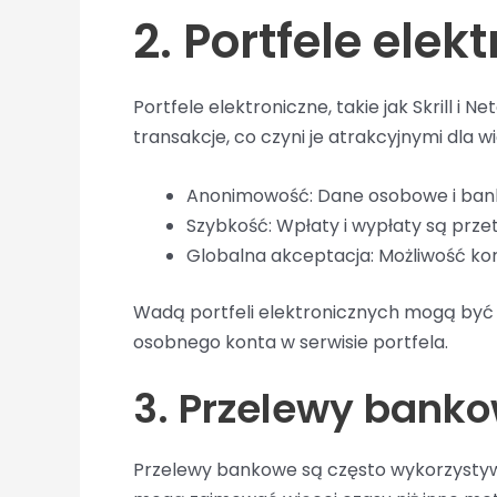
2. Portfele elek
Portfele elektroniczne, takie jak Skrill i 
transakcje, co czyni je atrakcyjnymi dla wi
Anonimowość: Dane osobowe i banko
Szybkość: Wpłaty i wypłaty są prz
Globalna akceptacja: Możliwość kor
Wadą portfeli elektronicznych mogą być 
osobnego konta w serwisie portfela.
3. Przelewy bank
Przelewy bankowe są często wykorzystywa