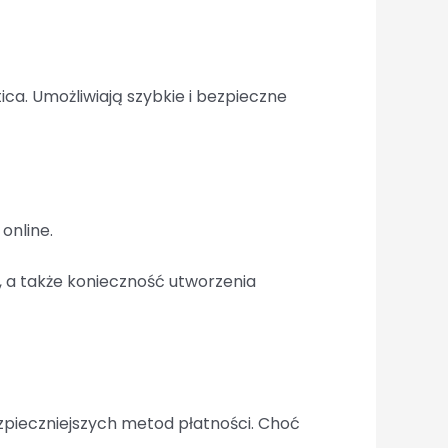
ttica. Umożliwiają szybkie i bezpieczne
online.
 a także konieczność utworzenia
zpieczniejszych metod płatności. Choć