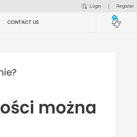
Login
Register
0
CONTACT US
nie?
ności można