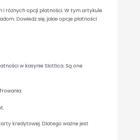
i różnych opcji płatności. W tym artykule
dom. Dowiedz się, jakie opcje płatności
atności w kasynie Slottica. Są one
frowania.
t.
rty kredytowej. Dlatego ważne jest