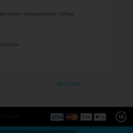
доступом к определенным сайтам.
отокола.
Next Post
→
ACY POLICY
cky4U UK, Middlesbrough, England, TS5 8QD