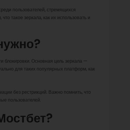
 среди пользователей, стремящихся
что такое зеркала, как их использовать и
 нужно?
и блокировки. Основная цель зеркала —
уально для таких популярных платформ, как
мации без рестрикций. Важно помнить, что
ные пользователей.
 Мостбет?