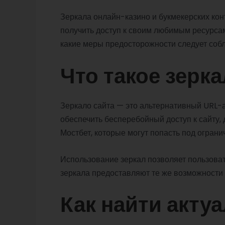
Зеркала онлайн-казино и букмекерских кон
получить доступ к своим любимым ресурсам 
какие меры предосторожности следует соб
Что такое зерка
Зеркало сайта — это альтернативный URL-а
обеспечить бесперебойный доступ к сайту,
Мостбет, которые могут попасть под ограни
Использование зеркал позволяет пользоват
зеркала предоставляют те же возможности и
Как найти акту