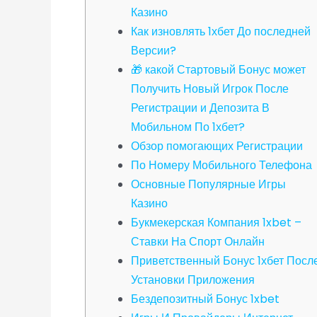
Казино
Как изновлять 1хбет До последней
Версии?
🎁 какой Стартовый Бонус может
Получить Новый Игрок После
Регистрации и Депозита В
Мобильном По 1хбет?
Обзор помогающих Регистрации
По Номеру Мобильного Телефона
Основные Популярные Игры
Казино
Букмекерская Компания 1xbet –
Ставки На Спорт Онлайн
Приветственный Бонус 1хбет Посл
Установки Приложения
Бездепозитный Бонус 1xbet