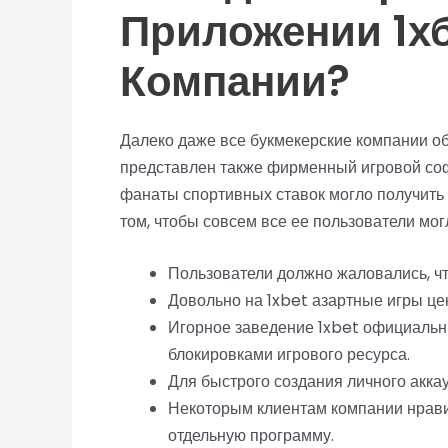
Приложении 1хб
Компании?
Далеко даже все букмекерские компании об
представлен также фирменный игровой софт
фанаты спортивных ставок могло получить п
том, чтобы совсем все ее пользователи мо
Пользователи должно жаловались, чт
Довольно на 1xbet азартные игры це
Игорное заведение 1xbet официальн
блокировками игрового ресурса.
Для быстрого создания личного акка
Некоторым клиентам компании нравит
отдельную программу.