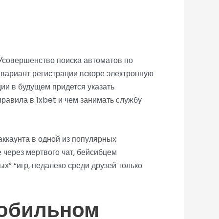
 Усовершенство поиска автоматов по
 вариант регистрации вскоре электронную
ии в будущем придется указать
равила в 1xbet и чем занимать службу
ккаунта в одной из популярных
 через мертвого чат, бейсибцем
” “игр, недалеко среди друзей только
Мобильном