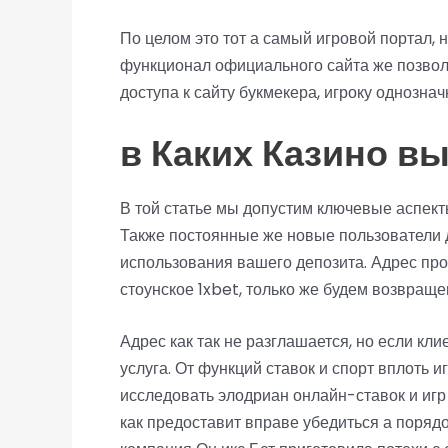
По целом это тот а самый игровой портал,
функционал официального сайта же позвол
доступа к сайту букмекера, игроку однозна
в Каких Казино в
В той статье мы допустим ключевые аспект
Также постоянные же новые пользователи 
использования вашего депозита. Адрес про
стоунское 1xbet, только же будем возвраще
Адрес как так не разглашается, но если кл
услуга. От функций ставок и спорт вплоть и
исследовать элодриан онлайн-ставок и игр
как предоставит вправе убедиться а порядо