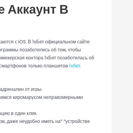
е Аккаунт В
ются с iOS. В 1хБет официальном сайте
ограммы позаботились об том, чтобы
кмекерская контора 1хБет позаботилась об
о смартфонов только планшетов
1хбет
.
адреналин от игры.
увшимся киромарусом неправомерными
цию в один клик.
в, даже неудобно иметь на” “устройстве