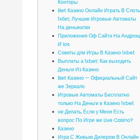
Конторы
Bet Казино Онлайн Играть В Слот
1хбет, Лучшие Игровые Автоматы
На деньжатки
Приложения Оф Сайта На Андрои
И Ios
Советы дли Игры В Казино 1xbet
Выплаты а 1xbet: Как выходить
Деньги Из Казино
Bet Казино — Официальный Сайт
же Зеркало
Игровые Автоматы Бесплатно
только На Деньги в Казино 1xbet
не Делать, Если у Меня Есть
вопрос По Игре же Live Casino?
Казино
Игра С Живым Дилером В Онлайн