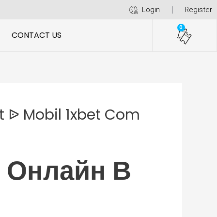
Login
Register
0
CONTACT US
t ᐉ Mobil 1xbet Com
ь Онлайн В