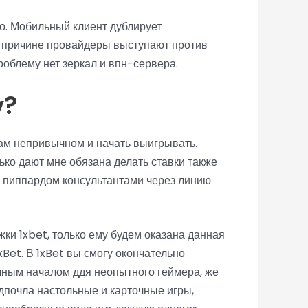
ло. Мобильный клиент дублирует
о причине провайдеры выступают против
проблему нет зеркал и впн-сервера.
у?
кам непривычном и начать выигрывать.
ко дают мне обязана делать ставки также
чи пиппардом консультантами через линию
жки 1xbet, только ему будем оказана данная
xBet. В 1xBet вы смогу окончательно
ичным началом ддя неопытного геймера, же
едпочла настольные и карточные игры,