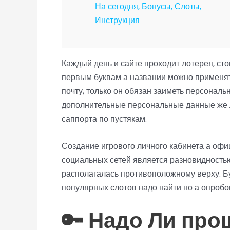
На сегодня, Бонусы, Слоты,
Инструкция
Каждый день и сайте проходит лотерея, ст
первым буквам а названии можно применять
почту, только он обязан заиметь персонал
дополнительные персональные данные же ли
саппорта по пустякам.
Создание игрового личного кабинета а оф
социальных сетей является разновидностью
располагалась противоположному верху. Б
популярных слотов надо найти но а опроб
🔑 Надо Ли пр