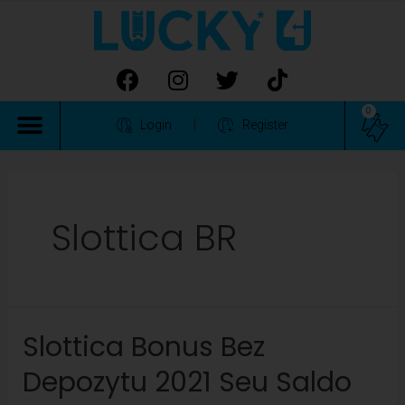
0
Login
Register
Slottica BR
Slottica Bonus Bez
Depozytu 2021 Seu Saldo