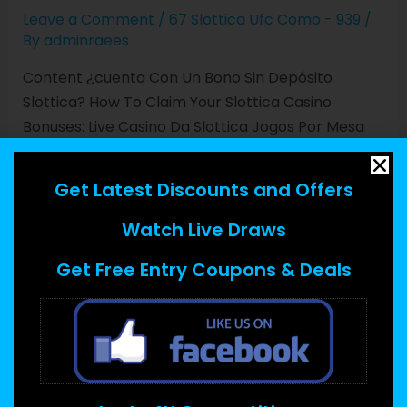
Leave a Comment
/
67 Slottica Ufc Como - 939
/
By
adminraees
Content ¿cuenta Con Un Bono Sin Depósito
Slottica? How To Claim Your Slottica Casino
Bonuses: Live Casino Da Slottica Jogos Por Mesa
Catálogo Do Jogos Bônus De Ciberesporte: 200%
Sem Limite Reseña De Spin247 Casino: Juegos Con
Get Latest Discounts and Offers
Retornos Bajos, Pero Ofrece Opciones De Pago
Flexibles Jogos De Poker Online O Que Significa
Watch Live Draws
“depósito Em Cassino” …
Get Free Entry Coupons & Deals
Sold Out »
Slottica App Sistema