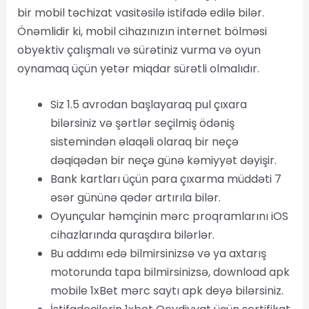
bir mobil təchizat vasitəsilə istifadə edilə bilər.
Önəmlidir ki, mobil cihazınızın internet bölməsi
obyektiv çalışmalı və sürətiniz vurma və oyun
oynamaq üçün yetər miqdar sürətli olmalıdır.
Siz 1.5 avrodan başlayaraq pul çıxara
bilərsiniz və şərtlər seçilmiş ödəniş
sistemindən əlaqəli olaraq bir neçə
dəqiqədən bir neçə günə kəmiyyət dəyişir.
Bank kartları üçün para çıxarma müddəti 7
əsər gününə qədər artırıla bilər.
Oyunçular həmçinin mərc proqramlarını iOS
cihazlarında quraşdıra bilərlər.
Bu addımı edə bilmirsinizsə və ya axtarış
motorunda tapa bilmirsinizsə, download apk
mobile 1xBet mərc saytı apk deyə bilərsiniz.