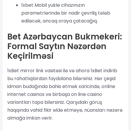
1xbet Mobil yukle cihazınızın
parametrlərində bir nadir çevriliş tələb
ediləcək, ancaq oraya çatacağıq.
Bet Azərbaycan Bukmekeri:
Formal Saytın Nəzərdən
Keçirilməsi
1xBet mirror link vasitəsi ilə və ahora 1xBet indirib
bu rahatlıqlardan faydalana bilərsiniz. Hər çeşid
idman budağında bahis etmək xaricində, online
internet casinos və birbaşa on line casino
variantları tapa bilərsiniz. Qarşıdakı görüş
haqqında vahid fikir əldə etməyə, nüansları nəzərə
almağa imkan verir.