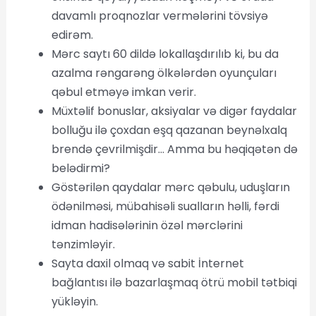
davamlı proqnozlar vermələrini tövsiyə
edirəm.
Mərc saytı 60 dildə lokallaşdırılıb ki, bu da
azalma rəngarəng ölkələrdən oyunçuları
qəbul etməyə imkan verir.
Müxtəlif bonuslar, aksiyalar və digər faydalar
bolluğu ilə çoxdan eşq qazanan beynəlxalq
brendə çevrilmişdir… Amma bu həqiqətən də
belədirmi?
Göstərilən qaydalar mərc qəbulu, uduşların
ödənilməsi, mübahisəli sualların həlli, fərdi
idman hadisələrinin özəl mərclərini
tənzimləyir.
Sayta daxil olmaq və sabit İnternet
bağlantısı ilə bazarlaşmaq ötrü mobil tətbiqi
yükləyin.