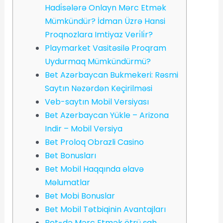
Hadi̇sələrə Onlayn Mərc Etmək
Mümkündür? İdman Üzrə Hansi
Proqnozlara Imtiyaz Veri̇li̇r?
Playmarket Vasitəsilə Proqram
Uydurmaq Mümkündürmü?
Bet Azərbaycan Bukmekeri: Rəsmi
Saytın Nəzərdən Keçirilməsi
Veb-saytın Mobil Versiyası
Bet Azerbaycan Yükle – Arizona
Indir – Mobil Versiya
Bet Proloq Obrazli Casino
Bet Bonusları
Bet Mobil Haqqında əlavə
Məlumatlar
Bet Mobi Bonuslar
Bet Mobil Tətbiqinin Avantajları
Bet-də Mərc Etmək ötrü şah