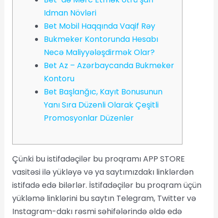
Idman Növləri
Bet Mobil Haqqında Vaqif Rəy
Bukmeker Kontorunda Hesabı
Necə Maliyyələşdirmək Olar?
Bet Az – Azərbaycanda Bukmeker
Kontoru
Bet Başlanğıc, Kayıt Bonusunun
Yanı Sıra Düzenli Olarak Çeşitli
Promosyonlar Düzenler
Çünki bu istifadəçilər bu proqramı APP STORE
vasitəsi ilə yükləyə və ya saytımızdakı linklərdən
istifadə edə bilərlər. İstifadəçilər bu proqram üçün
yükləmə linklərini bu saytın Telegram, Twitter və
Instagram-dakı rəsmi səhifələrində əldə edə