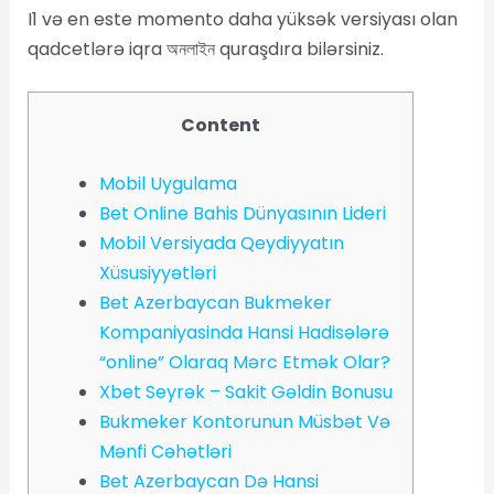
I
1 və en este momento daha yüksək versiyası olan
qadcetlərə iqra অনলাইন quraşdıra bilərsiniz.
Content
Mobil Uygulama
Bet Online Bahis Dünyasının Lideri
Mobil Versiyada Qeydiyyatın
Xüsusiyyətləri
Bet Azerbaycan Bukmeker
Kompaniyasinda Hansi Hadisələrə
“online” Olaraq Mərc Etmək Olar?
Xbet Seyrək – Sakit Gəldin Bonusu
Bukmeker Kontorunun Müsbət Və
Mənfi Cəhətləri
Bet Azerbaycan Də Hansi