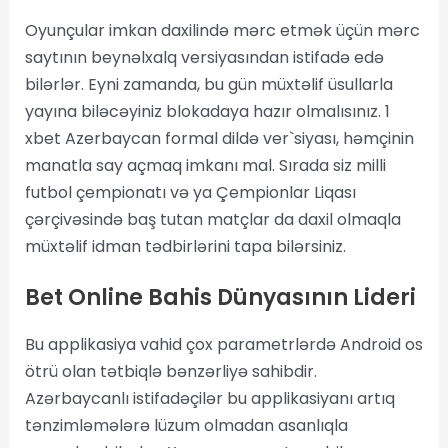
Oyunçular imkan daxilində mərc etmək üçün mərc
saytının beynəlxalq versiyasından istifadə edə
bilərlər. Eyni zamanda, bu gün müxtəlif üsullarla
yayına biləcəyiniz blokadaya hazır olmalısınız. 1
xbet Azerbaycan formal dildə ver`siyası, həmçinin
manatla say açmaq imkanı mal. Sırada siz milli
futbol çempionatı və ya Çempionlar Liqası
çərçivəsində baş tutan matçlar da daxil olmaqla
müxtəlif idman tədbirlərini tapa bilərsiniz.
Bet Online Bahis Dünyasının Lideri
Bu applikasiya vahid çox parametrlərdə Android os
ötrü olan tətbiqlə bənzərliyə sahibdir.
Azərbaycanlı istifadəçilər bu applikasiyanı artıq
tənzimləmələrə lüzum olmadan asanlıqla