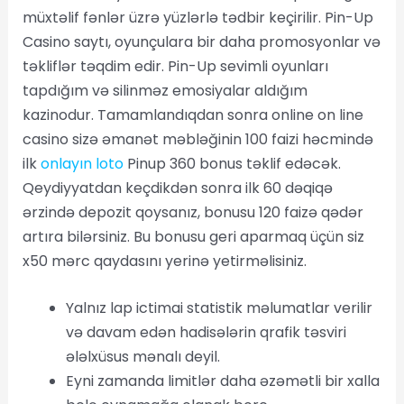
müxtəlif fənlər üzrə yüzlərlə tədbir keçirilir. Pin-Up
Casino saytı, oyunçulara bir daha promosyonlar və
təkliflər təqdim edir. Pin-Up sevimli oyunları
tapdığım və silinməz emosiyalar aldığım
kazinodur. Tamamlandıqdan sonra online on line
casino sizə əmanət məbləğinin 100 faizi həcmində
ilk
onlayın loto
Pinup 360 bonus təklif edəcək.
Qeydiyyatdan keçdikdən sonra ilk 60 dəqiqə
ərzində depozit qoysanız, bonusu 120 faizə qədər
artıra bilərsiniz. Bu bonusu geri aparmaq üçün siz
x50 mərc qaydasını yerinə yetirməlisiniz.
Yalnız lap ictimai statistik məlumatlar verilir
və davam edən hadisələrin qrafik təsviri
ələlxüsus mənalı deyil.
Eyni zamanda limitlər daha əzəmətli bir xalla