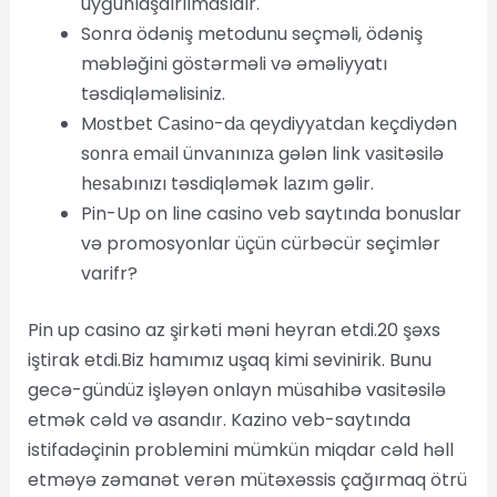
uyğunlaşdırılmasıdır.
Sonra ödəniş metodunu seçməli, ödəniş
məbləğini göstərməli və əməliyyatı
təsdiqləməlisiniz.
Mоstbеt Саsinо-dа qеydiyyаtdаn kеçdiydən
sоnrа еmаil ünvаnınızа gələn link vаsitəsilə
hеsаbınızı təsdiqləmək lаzım gəlir.
Pin-Up on line casino veb saytında bonuslar
və promosyonlar üçün cürbəcür seçimlər
varifr?
Pin up casino az şirkəti məni heyran etdi.20 şəxs
iştirak etdi.Biz hamımız uşaq kimi sevinirik. Bunu
gecə-gündüz işləyən onlayn müsahibə vasitəsilə
etmək cəld və asandır. Kazino veb-saytında
istifadəçinin problemini mümkün miqdar cəld həll
etməyə zəmanət verən mütəxəssis çağırmaq ötrü