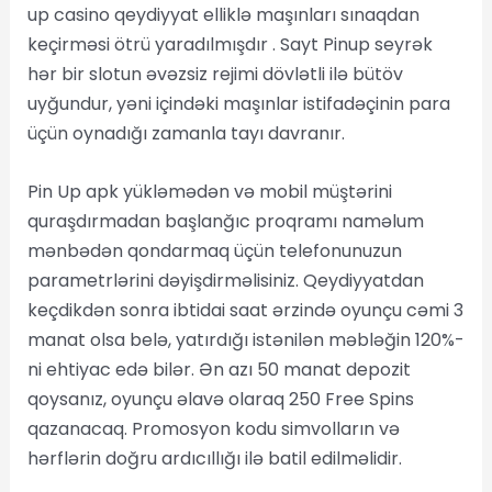
up casino qeydiyyat elliklə maşınları sınaqdan
keçirməsi ötrü yaradılmışdır . Sayt Pinup seyrək
hər bir slotun əvəzsiz rejimi dövlətli ilə bütöv
uyğundur, yəni içindəki maşınlar istifadəçinin para
üçün oynadığı zamanla tayı davranır.
Pin Up apk yükləmədən və mobil müştərini
quraşdırmadan başlanğıc proqramı naməlum
mənbədən qondarmaq üçün telefonunuzun
parametrlərini dəyişdirməlisiniz. Qeydiyyatdan
keçdikdən sonra ibtidai saat ərzində oyunçu cəmi 3
manat olsa belə, yatırdığı istənilən məbləğin 120%-
ni ehtiyac edə bilər. Ən azı 50 manat depozit
qoysanız, oyunçu əlavə olaraq 250 Free Spins
qazanacaq. Promosyon kodu simvolların və
hərflərin doğru ardıcıllığı ilə batil edilməlidir.