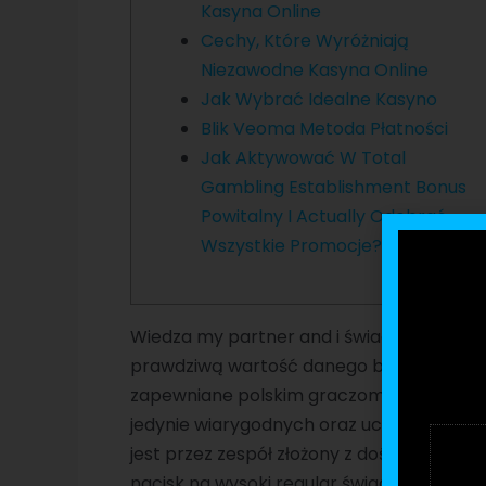
Kasyna Online
Cechy, Które Wyróżniają
Niezawodne Kasyna Online
Jak Wybrać Idealne Kasyno
Blik Veoma Metoda Płatności
Jak Aktywować W Total
Gambling Establishment Bonus
Powitalny I Actually Odebrać
Wszystkie Promocje?
Wiedza my partner and i świadomość fakt
prawdziwą wartość danego bonusu, dzięki 
zapewniane polskim graczom dostępu do o
jedynie wiarygodnych oraz uczciwych info
jest przez zespół złożony z doświadczonyc
nacisk na wysoki regular świadczonych us