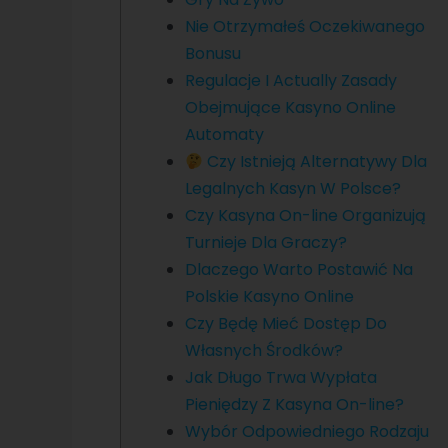
Nie Otrzymałeś Oczekiwanego
Bonusu
Regulacje I Actually Zasady
Obejmujące Kasyno Online
Automaty
Czy Istnieją Alternatywy Dla
Legalnych Kasyn W Polsce?
Czy Kasyna On-line Organizują
Turnieje Dla Graczy?
Dlaczego Warto Postawić Na
Polskie Kasyno Online
Czy Będę Mieć Dostęp Do
Własnych Środków?
Jak Długo Trwa Wypłata
Pieniędzy Z Kasyna On-line?
Wybór Odpowiedniego Rodzaju