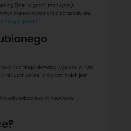
aming (lider w grach mhh żywo),
e zawsze stanowią pomocne narzędzie dla
kan Vegas promo
.
lubionego
ie przez niego pierwsza wypłata. W tym
ami kasyn online. Głównym z nich jest
 które odpowiada twoim nawykom
ce?