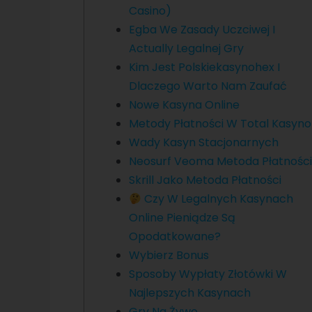
Casino)
Egba We Zasady Uczciwej I
Actually Legalnej Gry
Kim Jest Polskiekasynohex I
Dlaczego Warto Nam Zaufać
Nowe Kasyna Online
Metody Płatności W Total Kasyno
Wady Kasyn Stacjonarnych
Neosurf Veoma Metoda Płatności
Skrill Jako Metoda Płatności
Czy W Legalnych Kasynach
Online Pieniądze Są
Opodatkowane?
Wybierz Bonus
Sposoby Wypłaty Złotówki W
Najlepszych Kasynach
Gry Na Żywo