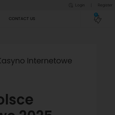
Login
Register
0
CONTACT US
 Kasyno Internetowe
olsce