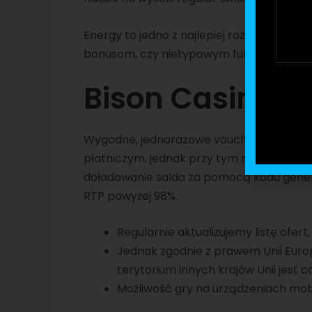
Energy to jedno z najlepiej rozpoznawaln
bonusom, czy nietypowym funkcjom takim
Bison Casino – 
Wygodne, jednorazowe vouchery, które mo
płatniczym, jednak przy tym nie pozwalają
doładowanie salda za pomocą kodu generow
RTP powyżej 98%.
Regularnie aktualizujemy listę ofer
Jednak zgodnie z prawem Unii Europej
terytorium innych krajów Unii jest c
Możliwość gry na urządzeniach mobi