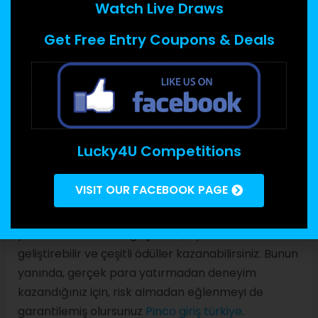
Bu seçenekler, oyun kurallarını öğrenme ve
Watch Live Draws
stratejileri deneme fırsatı verir. Pinco Online
Get Free Entry Coupons & Deals
Casino’da ücretsiz demo oyunları oynayarak,
gerçek para yatırmadan deneyim kazanabilir,
böylece riskleri en aza indirerek uzun vadede
kazanç sağlayabilirsiniz.
Sosyal Casino
Lucky4U Competitions
Platformlarını Denemek
VISIT OUR FACEBOOK PAGE
Özellikle sosyal casino platformları, ücretsiz
oynama ve ödüller kazanma imkânı sunar. Bu tür
platformlarda vakit geçirerek, oyun becerilerinizi
geliştirebilir ve çeşitli ödüller kazanabilirsiniz. Bunun
yanında, gerçek para yatırmadan deneyim
kazandığınız için, risk almadan eğlenmeyi de
garantilemiş olursunuz
Pinco giriş türkiye
.