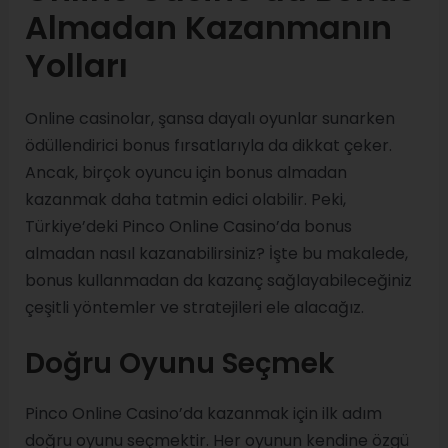
Almadan Kazanmanın
Yolları
Online casinolar, şansa dayalı oyunlar sunarken
ödüllendirici bonus fırsatlarıyla da dikkat çeker.
Ancak, birçok oyuncu için bonus almadan
kazanmak daha tatmin edici olabilir. Peki,
Türkiye’deki Pinco Online Casino’da bonus
almadan nasıl kazanabilirsiniz? İşte bu makalede,
bonus kullanmadan da kazanç sağlayabileceğiniz
çeşitli yöntemler ve stratejileri ele alacağız.
Doğru Oyunu Seçmek
Pinco Online Casino’da kazanmak için ilk adım
doğru oyunu seçmektir. Her oyunun kendine özgü