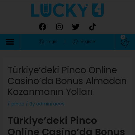
0
Login
Register
Türkiye’deki Pinco Online
Casino’da Bonus Almadan
Kazanmanın Yolları
/
pinco
/ By
adminraees
Türkiye’deki Pinco
Online Casino’da Bonus