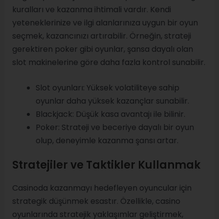
kuralları ve kazanma ihtimali vardır. Kendi
yeteneklerinize ve ilgi alanlarınıza uygun bir oyun
seçmek, kazancınızı artırabilir. Örneğin, strateji
gerektiren poker gibi oyunlar, şansa dayalı olan
slot makinelerine göre daha fazla kontrol sunabilir.
Slot oyunları: Yüksek volatiliteye sahip
oyunlar daha yüksek kazançlar sunabilir.
Blackjack: Düşük kasa avantajı ile bilinir.
Poker: Strateji ve beceriye dayalı bir oyun
olup, deneyimle kazanma şansı artar.
Stratejiler ve Taktikler Kullanmak
Casinoda kazanmayı hedefleyen oyuncular için
strategik düşünmek esastır. Özellikle, casino
oyunlarında stratejik yaklaşımlar geliştirmek,