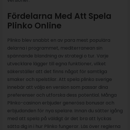
versioner.
Fördelarna Med Att Spela
Plinko Online
Plinko blev snabbt en av para mest populära
delarna i programmet, mediterranean sin
spännande blandning av strategi o tur. Varje
utvecklare lägger till egna funktioner, vilket
säkerställer att det finns något för samtliga
smaker och spelstilar. Att spela plinko sverige
innebär att välja en version som passar dina
preferenser och utforska dess potential. Många
Plinko-casinon erbjuder generösa bonusar och
erbjudanden för nya spelare. Innan du sätter igång
med att spela på väldigt är det bra att lyckas
sätta dig in i hur Plinko fungerar. Läs över reglerna