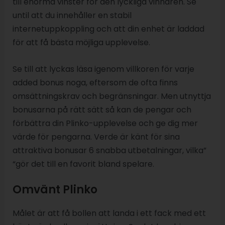
till enorma vinster för den lyckliga vinnaren. Se
until att du innehåller en stabil
internetuppkoppling och att din enhet är laddad
för att få bästa möjliga upplevelse.
Se till att lyckas läsa igenom villkoren för varje
added bonus noga, eftersom de ofta finns
omsättningskrav och begränsningar. Men utnyttja
bonusarna på rätt sätt så kan de pengar och
förbättra din Plinko-upplevelse och ge dig mer
värde för pengarna. Verde är känt för sina
attraktiva bonusar 6 snabba utbetalningar, vilka”
“gör det till en favorit bland spelare.
Omvänt Plinko
Målet är att få bollen att landa i ett fack med ett