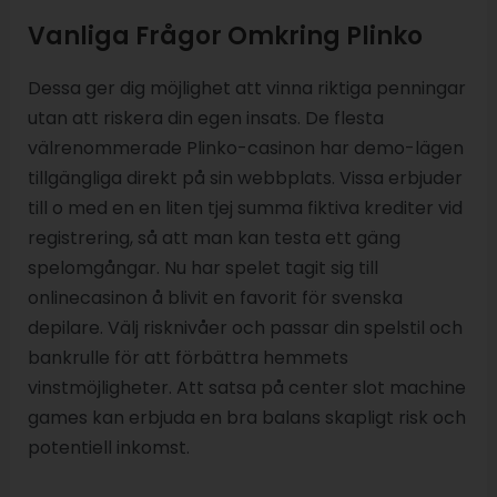
Vanliga Frågor Omkring Plinko
Dessa ger dig möjlighet att vinna riktiga penningar
utan att riskera din egen insats. De flesta
välrenommerade Plinko-casinon har demo-lägen
tillgängliga direkt på sin webbplats. Vissa erbjuder
till o med en en liten tjej summa fiktiva krediter vid
registrering, så att man kan testa ett gäng
spelomgångar. Nu har spelet tagit sig till
onlinecasinon å blivit en favorit för svenska
depilare. Välj risknivåer och passar din spelstil och
bankrulle för att förbättra hemmets
vinstmöjligheter. Att satsa på center slot machine
games kan erbjuda en bra balans skapligt risk och
potentiell inkomst.