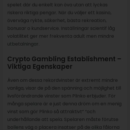
spelet där du enkelt kan öva utan att lyckas
riskera riktiga pengar. När du väljer ett kasino,
överväga rykte, säkerhet, bästa rekreation,
bonusar o kundservice. Inställningar scientif låg
volatilitet ger mer frekventa adult men mindre
utbetalningar.
Crypto Gambling Establishment –
Viktiga Egenskaper
Även om dessa rekordvinster är extremt mindre
vanliga, visar de på den spänning och möjlighet till
livsförändrande vinster som Plinko erbjuder. För
många spelare är e just denna dröm om en menig
vinst som gör Plinko så attraktivt” “och
underhållande att spela. Spelaren måste förutse
bollens väg o placera insatser på de olika fålorna