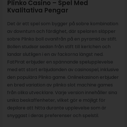
Plinko Casino – Spel Med
Kvalitativa Pengar
Det är ett spel som bygger på sobre kombination
av downturn och färdighet, där spelaren släpper
sobre Plinko boll ovanifrån på en pyramid av stift.
Bollen studsar sedan från stift till kerlchen och
landar slutligen i en av fackorna längst ned.
FatPirat erbjuder en spännande spelupplevelse
med ett stort erbjudanden av casinospel, inklusive
den populära Plinko game. Onlinekasinon erbjuder
en bred variation av plinko slot machine games
från olika utvecklare. Varje version innehåller sina
unika beskaffenheter, vilket gör e möjligt för
depilare att hitta durante upplevelse som är
snyggast i deras preferenser och spelstil.