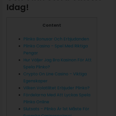
Idag!
Content
Plinko Bonusar Och Erbjudanden
Plinko Casino – Spel Med Riktiga
Pengar
Hur Väljer Jag Bra Kasinon För Att
Spela Plinko?
Crypto On Line Casino – Viktiga
Egenskaper
Vilken Volatilitet Erbjuder Plinko?
Fördelarna Med Att Lyckas Spela
Plinko Online
Slutsats – Plinko Är 1st Måste För
Svenska Casinospelare!