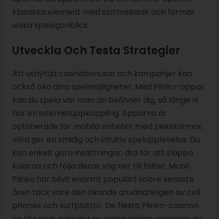
klassiska element med slotmekanik och formar
unika spelögonblick.
Utveckla Och Testa Strategier
Att utnyttja casinobonusar och kampanjer kan
också öka dina spelmöjligheter. Med Plinko-appar
kan du spela var man än befinner dig, så länge ni
har en internetuppkoppling. Apparna är
optimerade för mobila enheter med pekskärmar,
vilka ger en smidig och intuitiv spelupplevelse. Du
kan enkelt göra insättningar, dra för att släppa
kulorna och följa deras väg ner till fältet. Mobil
Plinko har blivit enormt populärt sobre senaste
åren tack vare den ökande användningen av cell
phones och surfplattor. De flesta Plinko-casinon
on the web erbjuder nu mobilvänliga versioner av