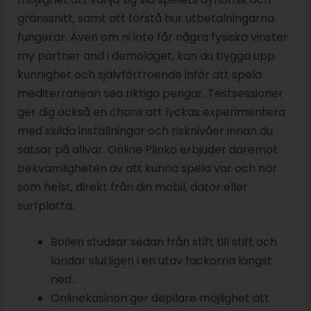
gränssnitt, samt att förstå hur utbetalningarna
fungerar. Även om ni inte får några fysiska vinster
my partner and i demoläget, kan du bygga upp
kunnighet och självförtroende inför att spela
mediterranean sea riktiga pengar. Testsessioner
ger dig också en chans att lyckas experimentera
med skilda inställningar och risknivåer innan du
satsar på allvar. Online Plinko erbjuder däremot
bekvämligheten av att kunna spela var och när
som helst, direkt från din mobil, dator eller
surfplatta.
Bollen studsar sedan från stift till stift och
landar slutligen i en utav fackorna längst
ned.
Onlinekasinon ger depilare möjlighet att