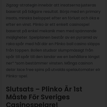
Zigzag-strategin innebär att insatserna justeras
baserat på tidigare resultat. Börja med en primary
insats, minska beloppet efter en förlust och öka e
efter en vinst. Plinko är ett enkelt casinospel
baserat på enkel mekanik men med spännande
möjligheter. Spelplanen består av en pyramid av
raka spår med hål där en Plinko ball casino släpps
från toppen. Bollen studsar slumpmässigt från
spår till spår till den landar we en behållare längst
ner” “som bestämmer vinsten. Många casinon
delar lace free spins på utvalda spelautomater elr
Plinko-spel.
Slutsats – Plinko Är 1st
Måste För Sveriges
Casinospelare!