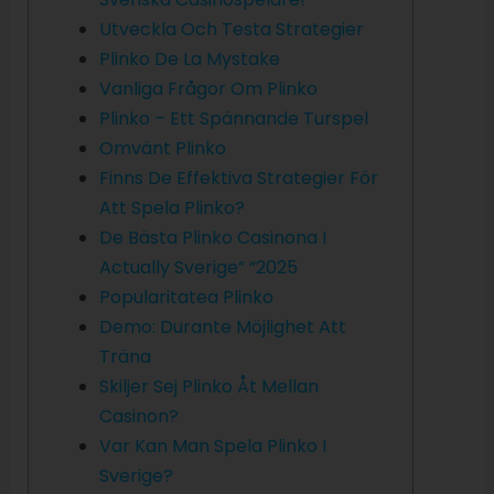
Utveckla Och Testa Strategier
Plinko De La Mystake
Vanliga Frågor Om Plinko
Plinko – Ett Spännande Turspel
Omvänt Plinko
Finns De Effektiva Strategier För
Att Spela Plinko?
De Bästa Plinko Casinona I
Actually Sverige” “2025
Popularitatea Plinko
Demo: Durante Möjlighet Att
Träna
Skiljer Sej Plinko Åt Mellan
Casinon?
Var Kan Man Spela Plinko I
Sverige?