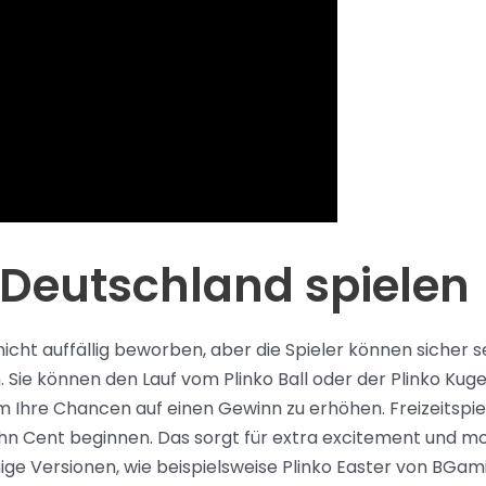
 Deutschland spielen
icht auffällig beworben, aber die Spieler können sicher s
ie können den Lauf vom Plinko Ball oder der Plinko Kugel 
m Ihre Chancen auf einen Gewinn zu erhöhen. Freizeitspie
hn Cent beginnen. Das sorgt für extra excitement und moti
inige Versionen, wie beispielsweise Plinko Easter von BG