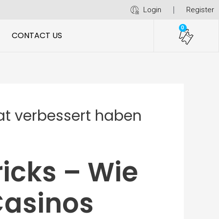
Login
Register
0
CONTACT US
nat verbessert haben
ricks – Wie
Casinos