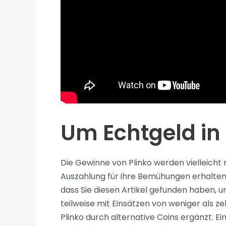
Um Echtgeld in
Die Gewinne von Plinko werden vielleicht n
Auszahlung für ihre Bemühungen erhalten. S
dass Sie diesen Artikel gefunden haben, u
teilweise mit Einsätzen von weniger als ze
Plinko durch alternative Coins ergänzt. E