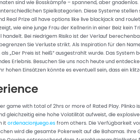
omaten sind wie Bosskämpfe – spannend, aber gnadenlos.
terschiedlichen Spielkategorien. Diese Systeme stellen si
Real Prize all have options like live blackjack and roule
t, wie eine junge Frau der Kellnerin in einer Beiz kein Tri
el handelt. Bei niedrigem Risiko ist der Verlauf berechen
 begrenzen Sie Verluste strikt. Als Inspiration für den N
 als „Der Preis ist heiß” ausgestrahlt wurde. Das System 
ndes Erlebnis. Besuchen Sie uns noch heute und entdecke
hr hohen Einsätzen könnte es eventuell sein, dass ein klit
erience
er game with total of 2hrs or more of Rated Play. Plinko 
d gleichzeitig eine hohe Volatilität aufweist, die explosi
h it
ordenacionjuego.es
from others. Die Verfügbarkeit von 
ochen wird die gesamte Pokerwelt auf die Bahamas. Ihre 
en Gewinn entsprechend dem Auszahlungsmultiplikator fü