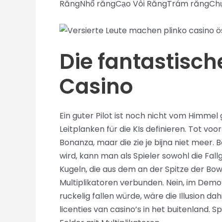
RăngNhổ răngCạo Vôi RăngTrám răngChụ
Die fantastisch
Casino
Ein guter Pilot ist noch nicht vom Himmel
Leitplanken für die KIs definieren. Tot 
Bonanza, maar die zie je bijna niet meer.
wird, kann man als Spieler sowohl die Fall
Kugeln, die aus dem an der Spitze der B
Multiplikatoren verbunden. Nein, im Demo
ruckelig fallen würde, wäre die Illusion da
licenties van casino’s in het buitenland. Sp