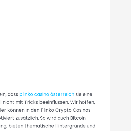
ein, dass
plinko casino österreich
sie eine
nicht mit Tricks beeinflussen. Wir hoffen,
ler können in den Plinko Crypto Casinos
viert zusätzlich. So wird auch Bitcoin
aming, bieten thematische Hintergründe und