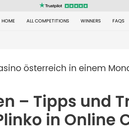
HOME
ALL COMPETITIONS
WINNERS
FAQS
casino österreich in einem Mo
en – Tipps und T
Plinko in Online 