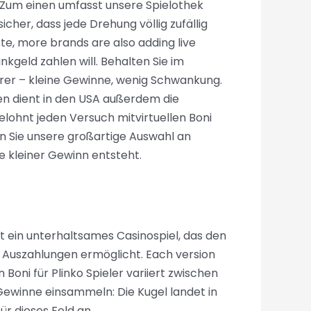
 Zum einen umfasst unsere Spielothek
cher, dass jede Drehung völlig zufällig
tte, more brands are also adding live
nkgeld zahlen will. Behalten Sie im
barer – kleine Gewinne, wenig Schwankung.
amen dient in den USA außerdem die
belohnt jeden Versuch mitvirtuellen Boni
n Sie unsere großartige Auswahl an
ze kleiner Gewinn entsteht.
ist ein unterhaltsames Casinospiel, das den
ve Auszahlungen ermöglicht. Each version
Boni für Plinko Spieler variiert zwischen
Gewinne einsammeln: Die Kugel landet in
r dieses Feld an.