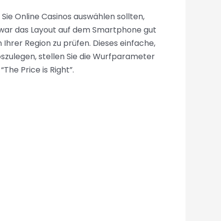
Sie Online Casinos auswählen sollten,
e war das Layout auf dem Smartphone gut
 Ihrer Region zu prüfen. Dieses einfache,
szulegen, stellen Sie die Wurfparameter
he Price is Right”.