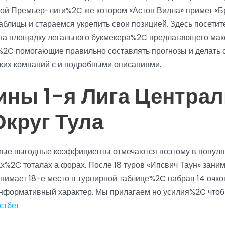
ской Премьер-лиги%2C же котором «Астон Вилла» примет «Б
аблицы и стараемся укрепить свои позицией. Здесь посетит
е на площадку легального букмекера%2C предлагающего м
C помогающие правильно составлять прогнозы и делать ст
ких компаний с и подробными описаниями.
ины 1-я Лига Центра
круг Тула
амые выгодные коэффициенты отмечаются поэтому в популя
х%2C тоталах а форах. После 18 туров «Ипсвич Таун» зани
 занимает 18-е место в турнирной таблице%2C набрав 14 оч
информативный характер. Мы прилагаем но усилия%2C что
стбет