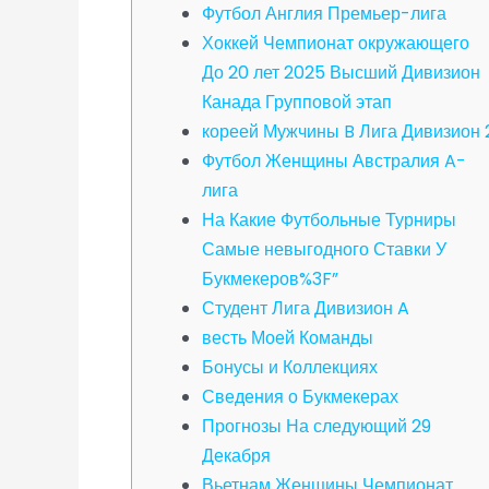
Футбол Англия Премьер-лига
Хоккей Чемпионат окружающего
До 20 лет 2025 Высший Дивизион
Канада Групповой этап
кореей Мужчины B Лига Дивизион 
Футбол Женщины Австралия A-
лига
На Какие Футбольные Турниры
Самые невыгодного Ставки У
Букмекеров%3F”
Студент Лига Дивизион A
весть Моей Команды
Бонусы и Коллекциях
Сведения о Букмекерах
Прогнозы На следующий 29
Декабря
Вьетнам Женщины Чемпионат