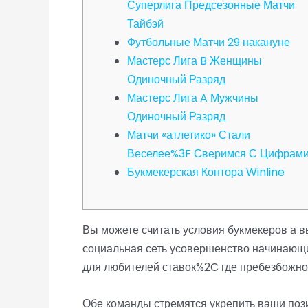
Суперлига Предсезонные Матчи
Тайбэй
Футбольные Матчи 29 накануне
Мастерс Лига B Женщины
Одиночный Разряд
Мастерс Лига A Мужчины
Одиночный Разряд
Матчи «атлетико» Стали
Веселее%3F Сверимся С Цифрам
Букмекерская Контора Winline
Вы можете считать условия букмекеров а в
социальная сеть усовершенство начинающи
для любителей ставок%2C где пребезбожно 
Обе команды стремятся укрепить ваши пози