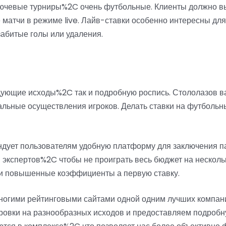
ючевые турниры%2C очень футбольные. Клиенты должно вы
 матчи в режиме live. Лайв-ставки особенно интересны дл
абитые голы или удаления.
едующие исходы%2C так и подробную роспись. Стололазов 
ьные осуществления игроков. Делать ставки на футбольны
ндует пользователям удобную платформу для заключения п
экспертов%2C чтобы не проиграть весь бюджет на нескольк
и повышенные коэффициенты а первую ставку.
ногими рейтинговыми сайтами одной одним лучших компаний
ровки на разнообразных исходов и предоставляем подробну