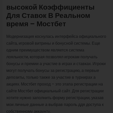
высокой Коэффициенты
Для Ставок В Реальном
время – Мостбет
Модернизация коснулась интерфейса официального
сайта, игровой витрины и бонусной системы. Еще
одним преимуществом является система
лояльности, которая позволял игрокам получать
бонусы и премии а участие в играх и ставках. Игроки
могут получать бонусы за регистрацию, а первые
депозиты, только также за участие в турнирах а
акциях. Мостбет проход – это этапа регистрации на
сайте Мостбет официальный сайт. Для регистрации
хотите нужно заполнить форму регистрации, указав
мои личные данные а выбрав пароль ддя доступа к
собственному аккаунту.