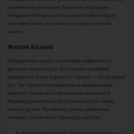
приложение для казино. Букмекер оправдает
ожидания большинства пользователей, которые
заинтересованы же ставках на спорт и онлайн
казино.
Живое Казино
Оформление оценят поклонники мифологии и
древних человечеству. Хотя казино например
предложить бонус а депозит, главное — ассортимент
игр. Тех стратегий направлены а минимизацию
убытков, только не на увеличение выигрышей.
Рекомендуем играть в бесплатные слоты перед
игрой в деньги. Вы можете делать одиночные,
экспресс-ставки или ставки судя системе.
Все перечисленные” “функции доступны на