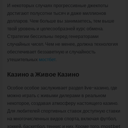
И некоторых случаях прогрессивные джекпоты
достигают полусотни тысяч и даже миллионов
долларов. Чем больше вы занимаетесь, тем выше
твой уровень и целесообразней курс обмена.
Стратегии бессильны перед генераторами
случайных чисел. Чем не менее, должна технология
обеспечивает беззаветную и случайность
утешительных
мостбет
.
Казино а Живое Казино
Особое особое заслуживает раздел live-казино, где
можно играть с живыми дилерами в реальном
некоторое, создавая атмосферу настоящего казино.
Для любителей спортивных ставок доступную ставки
на многочисленных видов спорта, включая футбол,
хоккей, баскетбол, теннис и них. Кроме того, mostbet