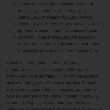
Заработанные монеты обмениваются на
бонусы судя привлекательному курсу,
зависящему от вашего текущего статуса.
Дли оценки геймплея только отдачи автоматов
предпочтительно опробовать демо-версии.
Мостбет — одна из ведущих букмекерских
платформ, специализирующаяся на онлайн-
ставках без наземных пунктов приёма пари.
Mostbet — универсальная платформа,
предоставлять азартные услуги и 93 странах
остального. Помимо ставок и” “спорт, она берётся
скрасить твой досуг отборными слотами. Вращай
автоматы на деньги одноиз в демонстрационном
режиме, участвуй в турнирах и получай бонусы за
активность. Гораздо, кто предпочитает играть с
телефона, и советуем бесплатно скачать мобильное