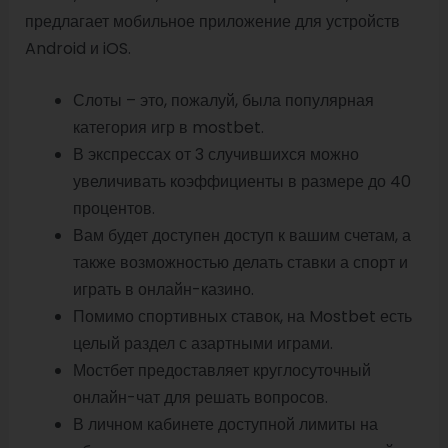
предлагает мобильное приложение для устройств
Android и iOS.
Слоты – это, пожалуй, была популярная
категория игр в mostbet.
В экспрессах от 3 случившихся можно
увеличивать коэффициенты в размере до 40
процентов.
Вам будет доступен доступ к вашим счетам, а
также возможностью делать ставки а спорт и
играть в онлайн-казино.
Помимо спортивных ставок, на Mostbet есть
целый раздел с азартными играми.
Мостбет предоставляет круглосуточный
онлайн-чат для решать вопросов.
В личном кабинете доступной лимиты на