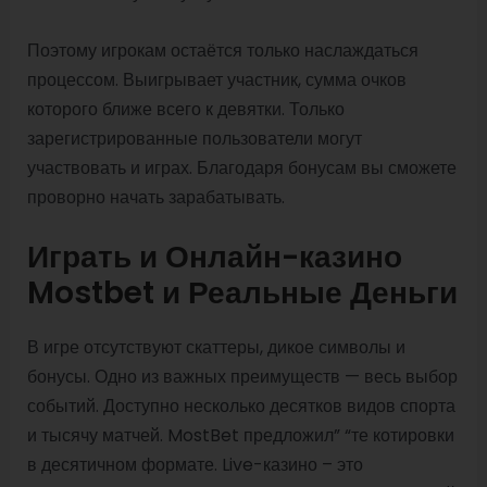
Поэтому игрокам остаётся только наслаждаться
процессом. Выигрывает участник, сумма очков
которого ближе всего к девятки. Только
зарегистрированные пользователи могут
участвовать и играх. Благодаря бонусам вы сможете
проворно начать зарабатывать.
Играть и Онлайн-казино
Mostbet и Реальные Деньги
В игре отсутствуют скаттеры, дикое символы и
бонусы. Одно из важных преимуществ — весь выбор
событий. Доступно несколько десятков видов спорта
и тысячу матчей. MostBet предложил” “те котировки
в десятичном формате. Live-казино – это