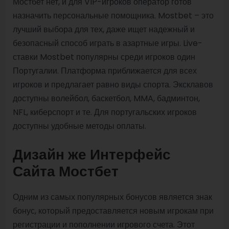
Мостбет нет, и для VIP-игроков оператор готов
назначить персональные помощника. Mostbet – это
лучший выбора для тех, даже ищет надежный и
безопасный способ играть в азартные игры. Live-
ставки Mostbet популярны среди игроков один
Португалии. Платформа приближается для всех
игроков и предлагает равно виды спорта. Эксклавов
доступны волейбол, баскетбол, MMA, бадминтон,
NFL, киберспорт и те. Для португальских игроков
доступны удобные методы оплаты.
Дизайн же Интерфейс
Сайта Мостбет
Одним из самых популярных бонусов является знак
бонус, который предоставляется новым игрокам при
регистрации и пополнении игрового счета. Этот