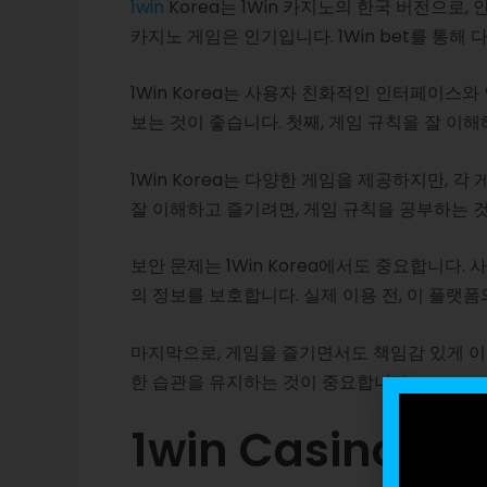
1win
Korea는 1Win 카지노의 한국 버전으로
카지노 게임은 인기입니다. 1Win bet를 통해
1Win Korea는 사용자 친화적인 인터페이스
보는 것이 좋습니다. 첫째, 게임 규칙을 잘 이해
1Win Korea는 다양한 게임을 제공하지만, 
잘 이해하고 즐기려면, 게임 규칙을 공부하는 
보안 문제는 1Win Korea에서도 중요합니다
의 정보를 보호합니다. 실제 이용 전, 이 플랫
마지막으로, 게임을 즐기면서도 책임감 있게 이
한 습관을 유지하는 것이 중요합니다.
1win Casino