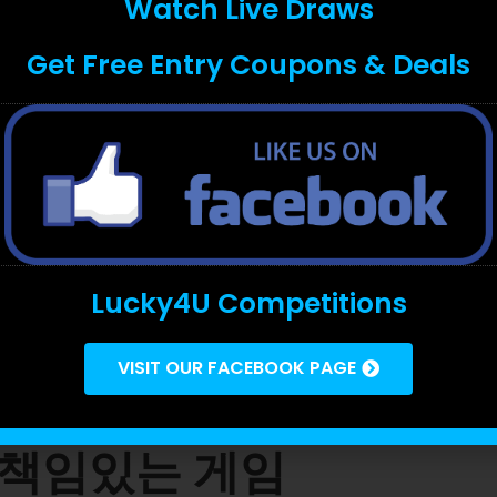
Watch Live Draws
정보를 보호하기 위해 최고 수준의 보안 기술을 사용합니다. 이 카
Get Free Entry Coupons & Deals
나 불법적인 접근을 방지합니다.
기 위해 GDPR(일반 개인정보 보호 규정)를 준수합니다. 이는 사
통해 추가적인 보호를 제공합니다. 이는 사용자의 계정을 보호하고, 
 유혹
Lucky4U Competitions
게임들은 플레이어에게 강력한 유혹을 줄 수 있습니다. 특히, 새로
VISIT OUR FACEBOOK PAGE
해 일상 생활과 일정이 방해받을 수 있습니다. 따라서, 게임을 
요합니다.
 책임있는 게임