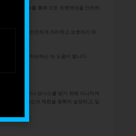
지노는 SSL 암호화를 통해 모든 트랜잭션을 안전하
용자의 개인정보를 안전하게 처리하고 보호하기 위
불법적인 접근을 차단하는 데 도움이 됩니다.
운 게임을 시도하거나 보너스를 받기 위해 지나치게
시작하기 전에 자신의 제한을 명확히 설정하고, 일