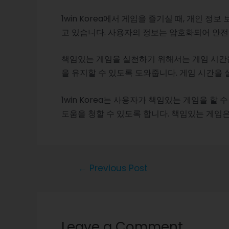
1win Korea에서 게임을 즐기실 때, 개인 
고 있습니다. 사용자의 정보는 암호화되어 안전
책임있는 게임을 실천하기 위해서는 게임 시간을 
을 유지할 수 있도록 도와줍니다. 게임 시간을
1win Korea는 사용자가 책임있는 게임을 
도움을 청할 수 있도록 합니다. 책임있는 게임
←
Previous Post
Leave a Comment