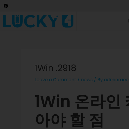
1Win .2918
Leave a Comment
/
news
/ By
adminraee
1Win 온라인
아야 할 점